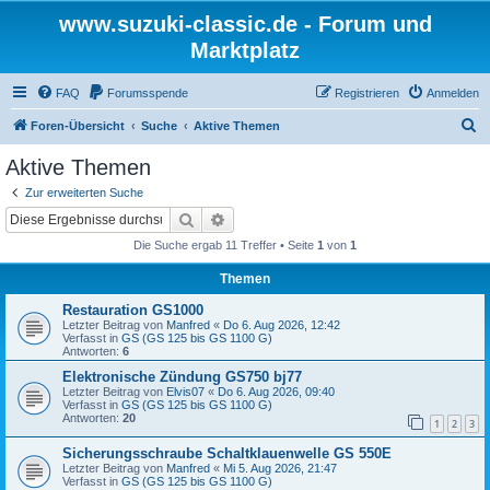
www.suzuki-classic.de - Forum und
Marktplatz
FAQ
Forumsspende
Registrieren
Anmelden
S
Foren-Übersicht
Suche
Aktive Themen
u
Aktive Themen
c
Zur erweiterten Suche
h
Suche
Erweiterte Suche
e
Die Suche ergab 11 Treffer • Seite
1
von
1
Themen
Restauration GS1000
Letzter Beitrag von
Manfred
«
Do 6. Aug 2026, 12:42
Verfasst in
GS (GS 125 bis GS 1100 G)
Antworten:
6
Elektronische Zündung GS750 bj77
Letzter Beitrag von
Elvis07
«
Do 6. Aug 2026, 09:40
Verfasst in
GS (GS 125 bis GS 1100 G)
Antworten:
20
1
2
3
Sicherungsschraube Schaltklauenwelle GS 550E
Letzter Beitrag von
Manfred
«
Mi 5. Aug 2026, 21:47
Verfasst in
GS (GS 125 bis GS 1100 G)