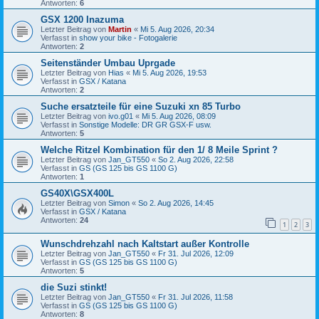
Antworten:
6
GSX 1200 Inazuma
Letzter Beitrag von
Martin
«
Mi 5. Aug 2026, 20:34
Verfasst in
show your bike - Fotogalerie
Antworten:
2
Seitenständer Umbau Uprgade
Letzter Beitrag von
Hias
«
Mi 5. Aug 2026, 19:53
Verfasst in
GSX / Katana
Antworten:
2
Suche ersatzteile für eine Suzuki xn 85 Turbo
Letzter Beitrag von
ivo.g01
«
Mi 5. Aug 2026, 08:09
Verfasst in
Sonstige Modelle: DR GR GSX-F usw.
Antworten:
5
Welche Ritzel Kombination für den 1/ 8 Meile Sprint ?
Letzter Beitrag von
Jan_GT550
«
So 2. Aug 2026, 22:58
Verfasst in
GS (GS 125 bis GS 1100 G)
Antworten:
1
GS40X\GSX400L
Letzter Beitrag von
Simon
«
So 2. Aug 2026, 14:45
Verfasst in
GSX / Katana
Antworten:
24
1
2
3
Wunschdrehzahl nach Kaltstart außer Kontrolle
Letzter Beitrag von
Jan_GT550
«
Fr 31. Jul 2026, 12:09
Verfasst in
GS (GS 125 bis GS 1100 G)
Antworten:
5
die Suzi stinkt!
Letzter Beitrag von
Jan_GT550
«
Fr 31. Jul 2026, 11:58
Verfasst in
GS (GS 125 bis GS 1100 G)
Antworten:
8