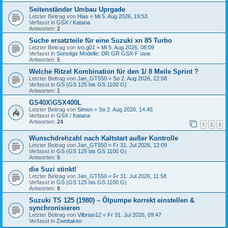
Seitenständer Umbau Uprgade
Letzter Beitrag von
Hias
«
Mi 5. Aug 2026, 19:53
Verfasst in
GSX / Katana
Antworten:
2
Suche ersatzteile für eine Suzuki xn 85 Turbo
Letzter Beitrag von
ivo.g01
«
Mi 5. Aug 2026, 08:09
Verfasst in
Sonstige Modelle: DR GR GSX-F usw.
Antworten:
5
Welche Ritzel Kombination für den 1/ 8 Meile Sprint ?
Letzter Beitrag von
Jan_GT550
«
So 2. Aug 2026, 22:58
Verfasst in
GS (GS 125 bis GS 1100 G)
Antworten:
1
GS40X\GSX400L
Letzter Beitrag von
Simon
«
So 2. Aug 2026, 14:45
Verfasst in
GSX / Katana
Antworten:
24
1
2
3
Wunschdrehzahl nach Kaltstart außer Kontrolle
Letzter Beitrag von
Jan_GT550
«
Fr 31. Jul 2026, 12:09
Verfasst in
GS (GS 125 bis GS 1100 G)
Antworten:
5
die Suzi stinkt!
Letzter Beitrag von
Jan_GT550
«
Fr 31. Jul 2026, 11:58
Verfasst in
GS (GS 125 bis GS 1100 G)
Antworten:
8
Suzuki TS 125 (1980) – Ölpumpe korrekt einstellen &
synchronisieren
Letzter Beitrag von
Vilbrian12
«
Fr 31. Jul 2026, 09:47
Verfasst in
Zweitakter