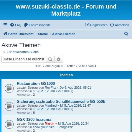
www.suzuki-classic.de - Forum und
Marktplatz
FAQ
Forumsspende
Registrieren
Anmelden
S
Foren-Übersicht
Suche
Aktive Themen
u
Aktive Themen
c
Zur erweiterten Suche
h
Suche
Erweiterte Suche
e
Die Suche ergab 10 Treffer • Seite
1
von
1
Themen
Restauration GS1000
Letzter Beitrag von
ReyFitz
«
Do 6. Aug 2026, 08:01
Verfasst in
GS (GS 125 bis GS 1100 G)
Antworten:
2
Sicherungsschraube Schaltklauenwelle GS 550E
Letzter Beitrag von
Manfred
«
Mi 5. Aug 2026, 21:47
Verfasst in
GS (GS 125 bis GS 1100 G)
Antworten:
6
GSX 1200 Inazuma
Letzter Beitrag von
Martin
«
Mi 5. Aug 2026, 20:34
Verfasst in
show your bike - Fotogalerie
Antworten:
2