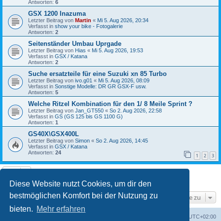
Antworten:
6
GSX 1200 Inazuma
Letzter Beitrag von
Martin
«
Mi 5. Aug 2026, 20:34
Verfasst in
show your bike - Fotogalerie
Antworten:
2
Seitenständer Umbau Uprgade
Letzter Beitrag von
Hias
«
Mi 5. Aug 2026, 19:53
Verfasst in
GSX / Katana
Antworten:
2
Suche ersatzteile für eine Suzuki xn 85 Turbo
Letzter Beitrag von
ivo.g01
«
Mi 5. Aug 2026, 08:09
Verfasst in
Sonstige Modelle: DR GR GSX-F usw.
Antworten:
5
Welche Ritzel Kombination für den 1/ 8 Meile Sprint ?
Letzter Beitrag von
Jan_GT550
«
So 2. Aug 2026, 22:58
Verfasst in
GS (GS 125 bis GS 1100 G)
Antworten:
1
GS40X\GSX400L
Letzter Beitrag von
Simon
«
So 2. Aug 2026, 14:45
Verfasst in
GSX / Katana
Antworten:
24
1
2
3
Die Suche ergab 8 Treffer • Seite
1
von
1
Diese Website nutzt Cookies, um dir den
bestmöglichen Komfort bei der Nutzung zu
Gehe zu
bieten.
Mehr erfahren
Foren-Übersicht
Alle Cookies löschen
Alle Zeiten sind
UTC+02:00