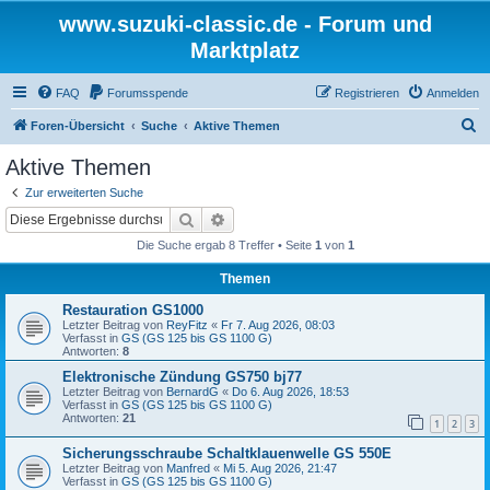
www.suzuki-classic.de - Forum und
Marktplatz
FAQ
Forumsspende
Registrieren
Anmelden
S
Foren-Übersicht
Suche
Aktive Themen
u
Aktive Themen
c
Zur erweiterten Suche
h
Suche
Erweiterte Suche
e
Die Suche ergab 8 Treffer • Seite
1
von
1
Themen
Restauration GS1000
Letzter Beitrag von
ReyFitz
«
Fr 7. Aug 2026, 08:03
Verfasst in
GS (GS 125 bis GS 1100 G)
Antworten:
8
Elektronische Zündung GS750 bj77
Letzter Beitrag von
BernardG
«
Do 6. Aug 2026, 18:53
Verfasst in
GS (GS 125 bis GS 1100 G)
Antworten:
21
1
2
3
Sicherungsschraube Schaltklauenwelle GS 550E
Letzter Beitrag von
Manfred
«
Mi 5. Aug 2026, 21:47
Verfasst in
GS (GS 125 bis GS 1100 G)