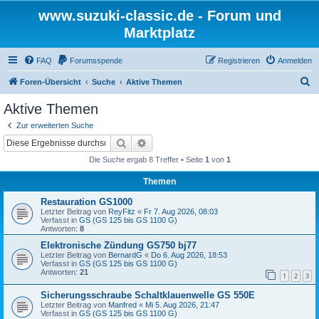
www.suzuki-classic.de - Forum und
Marktplatz
FAQ
Forumsspende
Registrieren
Anmelden
S
Foren-Übersicht
Suche
Aktive Themen
u
Aktive Themen
c
Zur erweiterten Suche
h
Suche
Erweiterte Suche
e
Die Suche ergab 8 Treffer • Seite
1
von
1
Themen
Restauration GS1000
Letzter Beitrag von
ReyFitz
«
Fr 7. Aug 2026, 08:03
Verfasst in
GS (GS 125 bis GS 1100 G)
Antworten:
8
Elektronische Zündung GS750 bj77
Letzter Beitrag von
BernardG
«
Do 6. Aug 2026, 18:53
Verfasst in
GS (GS 125 bis GS 1100 G)
Antworten:
21
1
2
3
Sicherungsschraube Schaltklauenwelle GS 550E
Letzter Beitrag von
Manfred
«
Mi 5. Aug 2026, 21:47
Verfasst in
GS (GS 125 bis GS 1100 G)