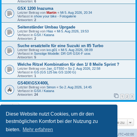
Antworten:
6
GSX 1200 Inazuma
Letzter Beitrag von
Martin
«
Mi 5. Aug 2026, 20:34
Verfasst in
show your bike - Fotogalerie
Antworten:
2
Seitenständer Umbau Uprgade
Letzter Beitrag von
Hias
«
Mi 5. Aug 2026, 19:53
Verfasst in
GSX / Katana
Antworten:
2
Suche ersatzteile für eine Suzuki xn 85 Turbo
Letzter Beitrag von
ivo.g01
«
Mi 5. Aug 2026, 08:09
Verfasst in
Sonstige Modelle: DR GR GSX-F usw.
Antworten:
5
Welche Ritzel Kombination für den 1/ 8 Meile Sprint ?
Letzter Beitrag von
Jan_GT550
«
So 2. Aug 2026, 22:58
Verfasst in
GS (GS 125 bis GS 1100 G)
Antworten:
1
GS40X\GSX400L
Letzter Beitrag von
Simon
«
So 2. Aug 2026, 14:45
Verfasst in
GSX / Katana
Antworten:
24
1
2
3
Die Suche ergab 8 Treffer • Seite
1
von
1
Diese Website nutzt Cookies, um dir den
bestmöglichen Komfort bei der Nutzung zu
Gehe zu
bieten.
Mehr erfahren
Foren-Übersicht
Alle Cookies löschen
Alle Zeiten sind
UTC+02:00