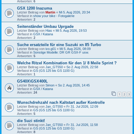
Antworten:
6
GSX 1200 Inazuma
Letzter Beitrag von
Martin
«
Mi 5. Aug 2026, 20:34
Verfasst in
show your bike - Fotogalerie
Antworten:
2
Seitenständer Umbau Uprgade
Letzter Beitrag von
Hias
«
Mi 5. Aug 2026, 19:53
Verfasst in
GSX / Katana
Antworten:
2
Suche ersatzteile für eine Suzuki xn 85 Turbo
Letzter Beitrag von
ivo.g01
«
Mi 5. Aug 2026, 08:09
Verfasst in
Sonstige Modelle: DR GR GSX-F usw.
Antworten:
5
Welche Ritzel Kombination für den 1/ 8 Meile Sprint ?
Letzter Beitrag von
Jan_GT550
«
So 2. Aug 2026, 22:58
Verfasst in
GS (GS 125 bis GS 1100 G)
Antworten:
1
GS40X\GSX400L
Letzter Beitrag von
Simon
«
So 2. Aug 2026, 14:45
Verfasst in
GSX / Katana
Antworten:
24
1
2
3
Wunschdrehzahl nach Kaltstart außer Kontrolle
Letzter Beitrag von
Jan_GT550
«
Fr 31. Jul 2026, 12:09
Verfasst in
GS (GS 125 bis GS 1100 G)
Antworten:
5
die Suzi stinkt!
Letzter Beitrag von
Jan_GT550
«
Fr 31. Jul 2026, 11:58
Verfasst in
GS (GS 125 bis GS 1100 G)
Antworten:
8