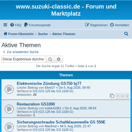
www.suzuki-classic.de - Forum und
Marktplatz
FAQ
Forumsspende
Registrieren
Anmelden
S
Foren-Übersicht
Suche
Aktive Themen
u
Aktive Themen
c
Zur erweiterten Suche
h
Suche
Erweiterte Suche
e
Die Suche ergab 11 Treffer • Seite
1
von
1
Themen
Elektronische Zündung GS750 bj77
Letzter Beitrag von
Elvis07
«
Do 6. Aug 2026, 09:40
Verfasst in
GS (GS 125 bis GS 1100 G)
Antworten:
20
1
2
3
Restauration GS1000
Letzter Beitrag von
icebird1961
«
Do 6. Aug 2026, 08:54
Verfasst in
GS (GS 125 bis GS 1100 G)
Antworten:
3
Sicherungsschraube Schaltklauenwelle GS 550E
Letzter Beitrag von
Manfred
«
Mi 5. Aug 2026, 21:47
Verfasst in
GS (GS 125 bis GS 1100 G)