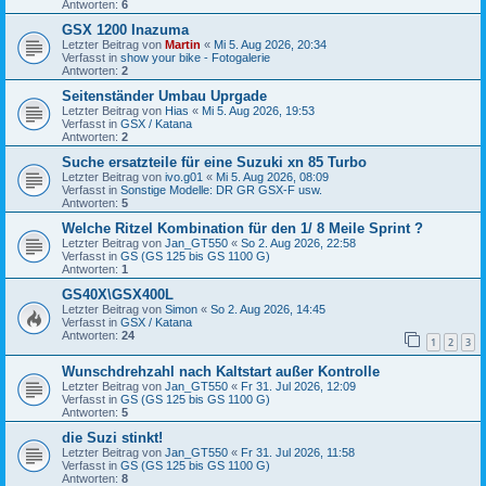
Antworten:
6
GSX 1200 Inazuma
Letzter Beitrag von
Martin
«
Mi 5. Aug 2026, 20:34
Verfasst in
show your bike - Fotogalerie
Antworten:
2
Seitenständer Umbau Uprgade
Letzter Beitrag von
Hias
«
Mi 5. Aug 2026, 19:53
Verfasst in
GSX / Katana
Antworten:
2
Suche ersatzteile für eine Suzuki xn 85 Turbo
Letzter Beitrag von
ivo.g01
«
Mi 5. Aug 2026, 08:09
Verfasst in
Sonstige Modelle: DR GR GSX-F usw.
Antworten:
5
Welche Ritzel Kombination für den 1/ 8 Meile Sprint ?
Letzter Beitrag von
Jan_GT550
«
So 2. Aug 2026, 22:58
Verfasst in
GS (GS 125 bis GS 1100 G)
Antworten:
1
GS40X\GSX400L
Letzter Beitrag von
Simon
«
So 2. Aug 2026, 14:45
Verfasst in
GSX / Katana
Antworten:
24
1
2
3
Wunschdrehzahl nach Kaltstart außer Kontrolle
Letzter Beitrag von
Jan_GT550
«
Fr 31. Jul 2026, 12:09
Verfasst in
GS (GS 125 bis GS 1100 G)
Antworten:
5
die Suzi stinkt!
Letzter Beitrag von
Jan_GT550
«
Fr 31. Jul 2026, 11:58
Verfasst in
GS (GS 125 bis GS 1100 G)
Antworten:
8