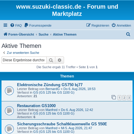
www.suzuki-classic.de - Forum und
Marktplatz
FAQ
Forumsspende
Registrieren
Anmelden
S
Foren-Übersicht
Suche
Aktive Themen
u
Aktive Themen
c
Zur erweiterten Suche
h
Suche
Erweiterte Suche
e
Die Suche ergab 11 Treffer • Seite
1
von
1
Themen
Elektronische Zündung GS750 bj77
Letzter Beitrag von
BernardG
«
Do 6. Aug 2026, 18:53
Verfasst in
GS (GS 125 bis GS 1100 G)
Antworten:
21
1
2
3
Restauration GS1000
Letzter Beitrag von
Manfred
«
Do 6. Aug 2026, 12:42
Verfasst in
GS (GS 125 bis GS 1100 G)
Antworten:
6
Sicherungsschraube Schaltklauenwelle GS 550E
Letzter Beitrag von
Manfred
«
Mi 5. Aug 2026, 21:47
Verfasst in
GS (GS 125 bis GS 1100 G)