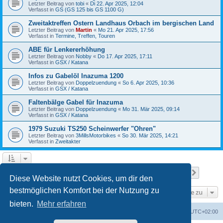
Letzter Beitrag von
tobi
«
Di 22. Apr 2025, 12:04
Verfasst in
GS (GS 125 bis GS 1100 G)
Zweitaktreffen Ostern Landhaus Orbach im bergischen Land
Letzter Beitrag von
Martin
«
Mo 21. Apr 2025, 17:56
Verfasst in
Termine, Treffen, Touren
ABE für Lenkererhöhung
Letzter Beitrag von
Nobby
«
Do 17. Apr 2025, 17:11
Verfasst in
GSX / Katana
Infos zu Gabelöl Inazuma 1200
Letzter Beitrag von
Doppelzuendung
«
So 6. Apr 2025, 10:36
Verfasst in
GSX / Katana
Faltenbälge Gabel für Inazuma
Letzter Beitrag von
Doppelzuendung
«
Mo 31. Mär 2025, 09:14
Verfasst in
GSX / Katana
1979 Suzuki TS250 Scheinwerfer "Ohren"
Letzter Beitrag von
3MillsMotorbikes
«
So 30. Mär 2025, 14:21
Verfasst in
Zweitakter
Seite
1
von
12
1
2
3
4
5
12
Nächst
Die Suche ergab 299 Treffer
…
Diese Website nutzt Cookies, um dir den
bestmöglichen Komfort bei der Nutzung zu
Gehe zu
bieten.
Mehr erfahren
Foren-Übersicht
Alle Cookies löschen
Alle Zeiten sind
UTC+02:00