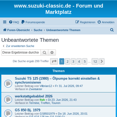
www.suzuki-classic.de - Forum und
Marktplatz
FAQ
Forumsspende
Registrieren
Anmelden
S
Foren-Übersicht
Suche
Unbeantwortete Themen
u
Unbeantwortete Themen
c
Zur erweiterten Suche
h
Suche
Erweiterte Suche
e
Seite
1
von
12
1
2
3
4
5
12
Nächst
Die Suche ergab 299 Treffer
…
Themen
Suzuki TS 125 (1980) – Ölpumpe korrekt einstellen &
synchronisieren
Letzter Beitrag von
Vilbrian12
«
Fr 31. Jul 2026, 09:47
Verfasst in
Zweitakter
werkstattgebabbel 2026
Letzter Beitrag von
fish
«
Di 23. Jun 2026, 21:43
Verfasst in
Termine, Treffen, Touren
GS 850 Bj. 1979
Letzter Beitrag von
GS8501979
«
Do 18. Jun 2026, 20:01
Verfasst in
GS (GS 125 bis GS 1100 G)