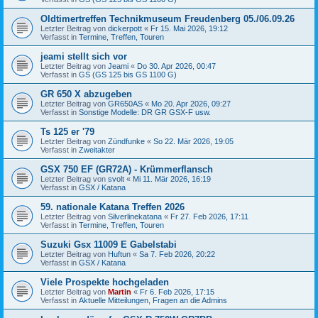
Oldtimertreffen Technikmuseum Freudenberg 05./06.09.26
Letzter Beitrag von
dickerpott
«
Fr 15. Mai 2026, 19:12
Verfasst in
Termine, Treffen, Touren
jeami stellt sich vor
Letzter Beitrag von
Jeami
«
Do 30. Apr 2026, 00:47
Verfasst in
GS (GS 125 bis GS 1100 G)
GR 650 X abzugeben
Letzter Beitrag von
GR650AS
«
Mo 20. Apr 2026, 09:27
Verfasst in
Sonstige Modelle: DR GR GSX-F usw.
Ts 125 er '79
Letzter Beitrag von
Zündfunke
«
So 22. Mär 2026, 19:05
Verfasst in
Zweitakter
GSX 750 EF (GR72A) - Krümmerflansch
Letzter Beitrag von
svolt
«
Mi 11. Mär 2026, 16:19
Verfasst in
GSX / Katana
59. nationale Katana Treffen 2026
Letzter Beitrag von
Silverlinekatana
«
Fr 27. Feb 2026, 17:11
Verfasst in
Termine, Treffen, Touren
Suzuki Gsx 11009 E Gabelstabi
Letzter Beitrag von
Huftun
«
Sa 7. Feb 2026, 20:22
Verfasst in
GSX / Katana
Viele Prospekte hochgeladen
Letzter Beitrag von
Martin
«
Fr 6. Feb 2026, 17:15
Verfasst in
Aktuelle Mitteilungen, Fragen an die Admins