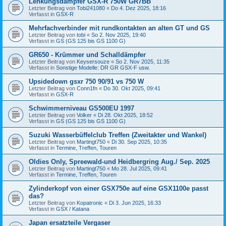
Lenkungsdämpfer GSX-R 750W GR7BB
Letzter Beitrag von
Tobi241080
«
Do 4. Dez 2025, 18:16
Verfasst in
GSX-R
Mehrfachverbinder mit rundkontakten an alten GT und GS
Letzter Beitrag von
tobi
«
So 2. Nov 2025, 19:40
Verfasst in
GS (GS 125 bis GS 1100 G)
GR650 - Krümmer und Schalldämpfer
Letzter Beitrag von
Keysersouze
«
So 2. Nov 2025, 11:35
Verfasst in
Sonstige Modelle: DR GR GSX-F usw.
Upsidedown gsxr 750 90/91 vs 750 W
Letzter Beitrag von
Conn1fn
«
Do 30. Okt 2025, 09:41
Verfasst in
GSX-R
Schwimmerniveau GS500EU 1997
Letzter Beitrag von
Volker
«
Di 28. Okt 2025, 18:52
Verfasst in
GS (GS 125 bis GS 1100 G)
Suzuki Wasserbüffelclub Treffen (Zweitakter und Wankel)
Letzter Beitrag von
Martingt750
«
Di 30. Sep 2025, 10:35
Verfasst in
Termine, Treffen, Touren
Oldies Only, Spreewald-und Heidbergring Aug./ Sep. 2025
Letzter Beitrag von
Martingt750
«
Mo 28. Jul 2025, 09:41
Verfasst in
Termine, Treffen, Touren
Zylinderkopf von einer GSX750e auf eine GSX1100e passt
das?
Letzter Beitrag von
Kopatronic
«
Di 3. Jun 2025, 16:33
Verfasst in
GSX / Katana
Japan ersatzteile Vergaser