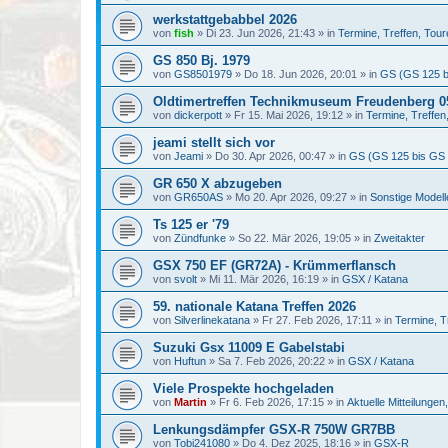
werkstattgebabbel 2026
von
fish
»
Di 23. Jun 2026, 21:43
» in
Termine, Treffen, Tour
GS 850 Bj. 1979
von
GS8501979
»
Do 18. Jun 2026, 20:01
» in
GS (GS 125 b
Oldtimertreffen Technikmuseum Freudenberg 05
von
dickerpott
»
Fr 15. Mai 2026, 19:12
» in
Termine, Treffen
jeami stellt sich vor
von
Jeami
»
Do 30. Apr 2026, 00:47
» in
GS (GS 125 bis GS
GR 650 X abzugeben
von
GR650AS
»
Mo 20. Apr 2026, 09:27
» in
Sonstige Model
Ts 125 er '79
von
Zündfunke
»
So 22. Mär 2026, 19:05
» in
Zweitakter
GSX 750 EF (GR72A) - Krümmerflansch
von
svolt
»
Mi 11. Mär 2026, 16:19
» in
GSX / Katana
59. nationale Katana Treffen 2026
von
Silverlinekatana
»
Fr 27. Feb 2026, 17:11
» in
Termine, T
Suzuki Gsx 11009 E Gabelstabi
von
Huftun
»
Sa 7. Feb 2026, 20:22
» in
GSX / Katana
Viele Prospekte hochgeladen
von
Martin
»
Fr 6. Feb 2026, 17:15
» in
Aktuelle Mitteilunge
Lenkungsdämpfer GSX-R 750W GR7BB
von
Tobi241080
»
Do 4. Dez 2025, 18:16
» in
GSX-R