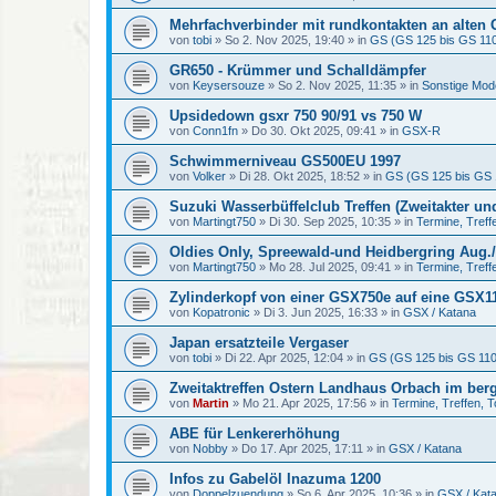
Mehrfachverbinder mit rundkontakten an alten
von
tobi
»
So 2. Nov 2025, 19:40
» in
GS (GS 125 bis GS 11
GR650 - Krümmer und Schalldämpfer
von
Keysersouze
»
So 2. Nov 2025, 11:35
» in
Sonstige Mod
Upsidedown gsxr 750 90/91 vs 750 W
von
Conn1fn
»
Do 30. Okt 2025, 09:41
» in
GSX-R
Schwimmerniveau GS500EU 1997
von
Volker
»
Di 28. Okt 2025, 18:52
» in
GS (GS 125 bis GS 
Suzuki Wasserbüffelclub Treffen (Zweitakter un
von
Martingt750
»
Di 30. Sep 2025, 10:35
» in
Termine, Treff
Oldies Only, Spreewald-und Heidbergring Aug./
von
Martingt750
»
Mo 28. Jul 2025, 09:41
» in
Termine, Treff
Zylinderkopf von einer GSX750e auf eine GSX1
von
Kopatronic
»
Di 3. Jun 2025, 16:33
» in
GSX / Katana
Japan ersatzteile Vergaser
von
tobi
»
Di 22. Apr 2025, 12:04
» in
GS (GS 125 bis GS 11
Zweitaktreffen Ostern Landhaus Orbach im ber
von
Martin
»
Mo 21. Apr 2025, 17:56
» in
Termine, Treffen, 
ABE für Lenkererhöhung
von
Nobby
»
Do 17. Apr 2025, 17:11
» in
GSX / Katana
Infos zu Gabelöl Inazuma 1200
von
Doppelzuendung
»
So 6. Apr 2025, 10:36
» in
GSX / Kat