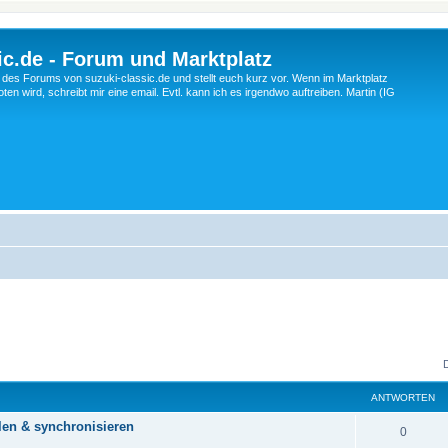
c.de - Forum und Marktplatz
ng des Forums von suzuki-classic.de und stellt euch kurz vor. Wenn im Marktplatz
ten wird, schreibt mir eine email. Evtl. kann ich es irgendwo auftreiben. Martin (IG
ANTWORTEN
len & synchronisieren
A
0