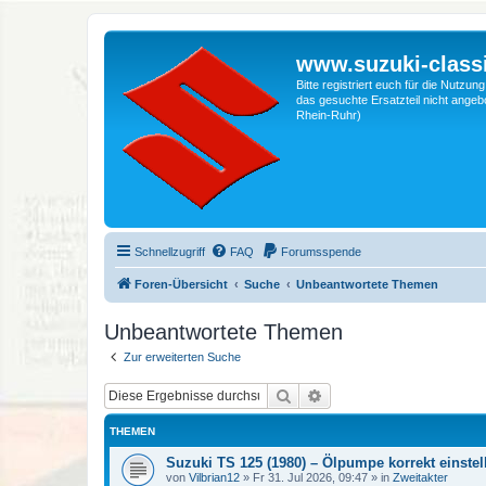
www.suzuki-classi
Bitte registriert euch für die Nutzu
das gesuchte Ersatzteil nicht angebo
Rhein-Ruhr)
Schnellzugriff
FAQ
Forumsspende
Foren-Übersicht
Suche
Unbeantwortete Themen
Unbeantwortete Themen
Zur erweiterten Suche
Suche
Erweiterte Suche
THEMEN
Suzuki TS 125 (1980) – Ölpumpe korrekt einstel
von
Vilbrian12
»
Fr 31. Jul 2026, 09:47
» in
Zweitakter