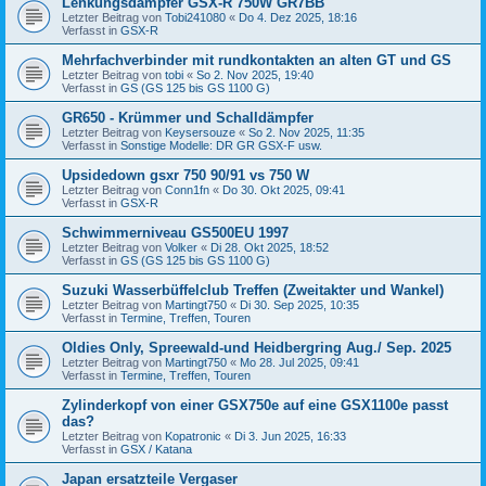
Lenkungsdämpfer GSX-R 750W GR7BB
Letzter Beitrag von
Tobi241080
«
Do 4. Dez 2025, 18:16
Verfasst in
GSX-R
Mehrfachverbinder mit rundkontakten an alten GT und GS
Letzter Beitrag von
tobi
«
So 2. Nov 2025, 19:40
Verfasst in
GS (GS 125 bis GS 1100 G)
GR650 - Krümmer und Schalldämpfer
Letzter Beitrag von
Keysersouze
«
So 2. Nov 2025, 11:35
Verfasst in
Sonstige Modelle: DR GR GSX-F usw.
Upsidedown gsxr 750 90/91 vs 750 W
Letzter Beitrag von
Conn1fn
«
Do 30. Okt 2025, 09:41
Verfasst in
GSX-R
Schwimmerniveau GS500EU 1997
Letzter Beitrag von
Volker
«
Di 28. Okt 2025, 18:52
Verfasst in
GS (GS 125 bis GS 1100 G)
Suzuki Wasserbüffelclub Treffen (Zweitakter und Wankel)
Letzter Beitrag von
Martingt750
«
Di 30. Sep 2025, 10:35
Verfasst in
Termine, Treffen, Touren
Oldies Only, Spreewald-und Heidbergring Aug./ Sep. 2025
Letzter Beitrag von
Martingt750
«
Mo 28. Jul 2025, 09:41
Verfasst in
Termine, Treffen, Touren
Zylinderkopf von einer GSX750e auf eine GSX1100e passt
das?
Letzter Beitrag von
Kopatronic
«
Di 3. Jun 2025, 16:33
Verfasst in
GSX / Katana
Japan ersatzteile Vergaser