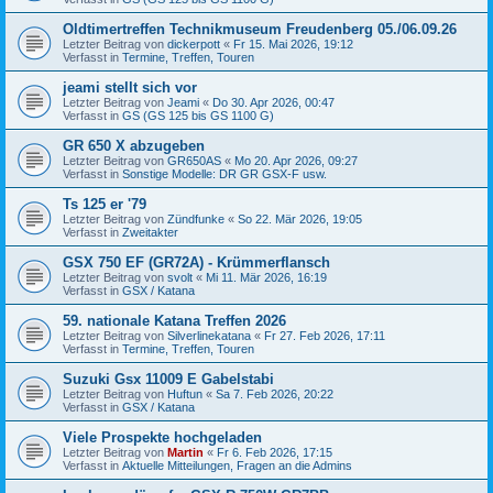
Oldtimertreffen Technikmuseum Freudenberg 05./06.09.26
Letzter Beitrag von
dickerpott
«
Fr 15. Mai 2026, 19:12
Verfasst in
Termine, Treffen, Touren
jeami stellt sich vor
Letzter Beitrag von
Jeami
«
Do 30. Apr 2026, 00:47
Verfasst in
GS (GS 125 bis GS 1100 G)
GR 650 X abzugeben
Letzter Beitrag von
GR650AS
«
Mo 20. Apr 2026, 09:27
Verfasst in
Sonstige Modelle: DR GR GSX-F usw.
Ts 125 er '79
Letzter Beitrag von
Zündfunke
«
So 22. Mär 2026, 19:05
Verfasst in
Zweitakter
GSX 750 EF (GR72A) - Krümmerflansch
Letzter Beitrag von
svolt
«
Mi 11. Mär 2026, 16:19
Verfasst in
GSX / Katana
59. nationale Katana Treffen 2026
Letzter Beitrag von
Silverlinekatana
«
Fr 27. Feb 2026, 17:11
Verfasst in
Termine, Treffen, Touren
Suzuki Gsx 11009 E Gabelstabi
Letzter Beitrag von
Huftun
«
Sa 7. Feb 2026, 20:22
Verfasst in
GSX / Katana
Viele Prospekte hochgeladen
Letzter Beitrag von
Martin
«
Fr 6. Feb 2026, 17:15
Verfasst in
Aktuelle Mitteilungen, Fragen an die Admins