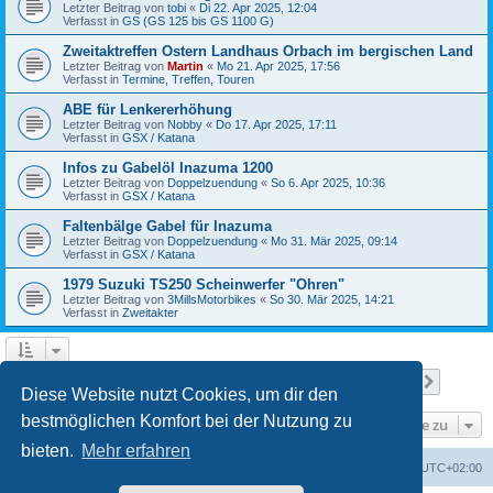
Letzter Beitrag von
tobi
«
Di 22. Apr 2025, 12:04
Verfasst in
GS (GS 125 bis GS 1100 G)
Zweitaktreffen Ostern Landhaus Orbach im bergischen Land
Letzter Beitrag von
Martin
«
Mo 21. Apr 2025, 17:56
Verfasst in
Termine, Treffen, Touren
ABE für Lenkererhöhung
Letzter Beitrag von
Nobby
«
Do 17. Apr 2025, 17:11
Verfasst in
GSX / Katana
Infos zu Gabelöl Inazuma 1200
Letzter Beitrag von
Doppelzuendung
«
So 6. Apr 2025, 10:36
Verfasst in
GSX / Katana
Faltenbälge Gabel für Inazuma
Letzter Beitrag von
Doppelzuendung
«
Mo 31. Mär 2025, 09:14
Verfasst in
GSX / Katana
1979 Suzuki TS250 Scheinwerfer "Ohren"
Letzter Beitrag von
3MillsMotorbikes
«
So 30. Mär 2025, 14:21
Verfasst in
Zweitakter
Seite
1
von
12
1
2
3
4
5
12
Nächst
Die Suche ergab 299 Treffer
…
Diese Website nutzt Cookies, um dir den
bestmöglichen Komfort bei der Nutzung zu
Gehe zu
bieten.
Mehr erfahren
Foren-Übersicht
Alle Cookies löschen
Alle Zeiten sind
UTC+02:00