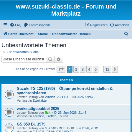
www.suzuki-classic.de - Forum und
Marktplatz
FAQ
Forumsspende
Registrieren
Anmelden
S
Foren-Übersicht
Suche
Unbeantwortete Themen
u
Unbeantwortete Themen
c
Zur erweiterten Suche
h
Suche
Erweiterte Suche
e
Seite
1
von
12
1
2
3
4
5
12
Nächst
Die Suche ergab 299 Treffer
…
Themen
Suzuki TS 125 (1980) – Ölpumpe korrekt einstellen &
synchronisieren
Letzter Beitrag von
Vilbrian12
«
Fr 31. Jul 2026, 09:47
Verfasst in
Zweitakter
werkstattgebabbel 2026
Letzter Beitrag von
fish
«
Di 23. Jun 2026, 21:43
Verfasst in
Termine, Treffen, Touren
GS 850 Bj. 1979
Letzter Beitrag von
GS8501979
«
Do 18. Jun 2026, 20:01
Verfasst in
GS (GS 125 bis GS 1100 G)