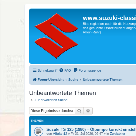
www.suzuki-classi
Bitte registriert euch für die Nutzu
das gesuchte Ersatzteil nicht angebo
Rhein-Ruhr)
Schnellzugriff
FAQ
Forumsspende
Foren-Übersicht
Suche
Unbeantwortete Themen
Unbeantwortete Themen
Zur erweiterten Suche
Suche
Erweiterte Suche
THEMEN
Suzuki TS 125 (1980) – Ölpumpe korrekt einstel
von
Vilbrian12
»
Fr 31. Jul 2026, 09:47
» in
Zweitakter