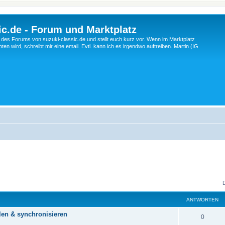
c.de - Forum und Marktplatz
ng des Forums von suzuki-classic.de und stellt euch kurz vor. Wenn im Marktplatz
ten wird, schreibt mir eine email. Evtl. kann ich es irgendwo auftreiben. Martin (IG
ANTWORTEN
len & synchronisieren
A
0