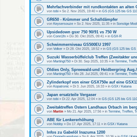
Mehrfachverbinder mit rundkontakten an alten
von
tobi
»
So 2. Nov 2025, 19:40
» in
GS (GS 125 bis GS 11
GR650 - Krümmer und Schalldämpfer
von
Keysersouze
»
So 2. Nov 2025, 11:35
» in
Sonstige Mod
Upsidedown gsxr 750 90/91 vs 750 W
von
Conn1fn
»
Do 30. Okt 2025, 09:41
» in
GSX-R
Schwimmerniveau GS500EU 1997
von
Volker
»
Di 28. Okt 2025, 18:52
» in
GS (GS 125 bis GS 
Suzuki Wasserbüffelclub Treffen (Zweitakter un
von
Martingt750
»
Di 30. Sep 2025, 10:35
» in
Termine, Treff
Oldies Only, Spreewald-und Heidbergring Aug./
von
Martingt750
»
Mo 28. Jul 2025, 09:41
» in
Termine, Treff
Zylinderkopf von einer GSX750e auf eine GSX1
von
Kopatronic
»
Di 3. Jun 2025, 16:33
» in
GSX / Katana
Japan ersatzteile Vergaser
von
tobi
»
Di 22. Apr 2025, 12:04
» in
GS (GS 125 bis GS 11
Zweitaktreffen Ostern Landhaus Orbach im ber
von
Martin
»
Mo 21. Apr 2025, 17:56
» in
Termine, Treffen, 
ABE für Lenkererhöhung
von
Nobby
»
Do 17. Apr 2025, 17:11
» in
GSX / Katana
Infos zu Gabelöl Inazuma 1200
von
Doppelzuendung
»
So 6. Apr 2025, 10:36
» in
GSX / Kat