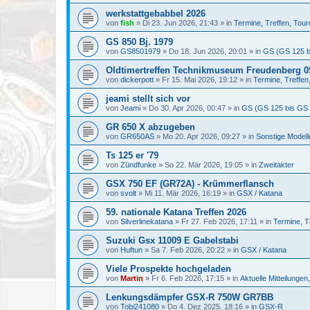
werkstattgebabbel 2026
von
fish
»
Di 23. Jun 2026, 21:43
» in
Termine, Treffen, Tour
GS 850 Bj. 1979
von
GS8501979
»
Do 18. Jun 2026, 20:01
» in
GS (GS 125 b
Oldtimertreffen Technikmuseum Freudenberg 05
von
dickerpott
»
Fr 15. Mai 2026, 19:12
» in
Termine, Treffen
jeami stellt sich vor
von
Jeami
»
Do 30. Apr 2026, 00:47
» in
GS (GS 125 bis GS
GR 650 X abzugeben
von
GR650AS
»
Mo 20. Apr 2026, 09:27
» in
Sonstige Model
Ts 125 er '79
von
Zündfunke
»
So 22. Mär 2026, 19:05
» in
Zweitakter
GSX 750 EF (GR72A) - Krümmerflansch
von
svolt
»
Mi 11. Mär 2026, 16:19
» in
GSX / Katana
59. nationale Katana Treffen 2026
von
Silverlinekatana
»
Fr 27. Feb 2026, 17:11
» in
Termine, T
Suzuki Gsx 11009 E Gabelstabi
von
Huftun
»
Sa 7. Feb 2026, 20:22
» in
GSX / Katana
Viele Prospekte hochgeladen
von
Martin
»
Fr 6. Feb 2026, 17:15
» in
Aktuelle Mitteilunge
Lenkungsdämpfer GSX-R 750W GR7BB
von
Tobi241080
»
Do 4. Dez 2025, 18:16
» in
GSX-R