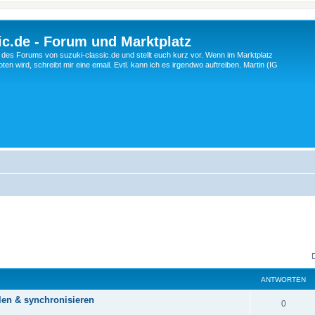
c.de - Forum und Marktplatz
ng des Forums von suzuki-classic.de und stellt euch kurz vor. Wenn im Marktplatz
ten wird, schreibt mir eine email. Evtl. kann ich es irgendwo auftreiben. Martin (IG
ANTWORTEN
len & synchronisieren
A
0