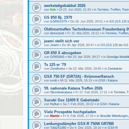
werkstattgebabbel 2026
von
fish
»
Di 23. Jun 2026, 21:43
» in
Termine, Treffen, Tour
GS 850 Bj. 1979
von
GS8501979
»
Do 18. Jun 2026, 20:01
» in
GS (GS 125 b
Oldtimertreffen Technikmuseum Freudenberg 05
von
dickerpott
»
Fr 15. Mai 2026, 19:12
» in
Termine, Treffen
jeami stellt sich vor
von
Jeami
»
Do 30. Apr 2026, 00:47
» in
GS (GS 125 bis GS
GR 650 X abzugeben
von
GR650AS
»
Mo 20. Apr 2026, 09:27
» in
Sonstige Model
Ts 125 er '79
von
Zündfunke
»
So 22. Mär 2026, 19:05
» in
Zweitakter
GSX 750 EF (GR72A) - Krümmerflansch
von
svolt
»
Mi 11. Mär 2026, 16:19
» in
GSX / Katana
59. nationale Katana Treffen 2026
von
Silverlinekatana
»
Fr 27. Feb 2026, 17:11
» in
Termine, T
Suzuki Gsx 11009 E Gabelstabi
von
Huftun
»
Sa 7. Feb 2026, 20:22
» in
GSX / Katana
Viele Prospekte hochgeladen
von
Martin
»
Fr 6. Feb 2026, 17:15
» in
Aktuelle Mitteilunge
Lenkungsdämpfer GSX-R 750W GR7BB
von
Tobi241080
»
Do 4. Dez 2025, 18:16
» in
GSX-R