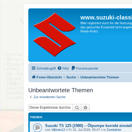
www.suzuki-classi
Bitte registriert euch für die Nutzu
das gesuchte Ersatzteil nicht angebo
Rhein-Ruhr)
Schnellzugriff
FAQ
Forumsspende
Foren-Übersicht
Suche
Unbeantwortete Themen
Unbeantwortete Themen
Zur erweiterten Suche
Suche
Erweiterte Suche
THEMEN
Suzuki TS 125 (1980) – Ölpumpe korrekt einstel
von
Vilbrian12
»
Fr 31. Jul 2026, 09:47
» in
Zweitakter