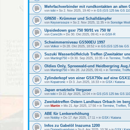
Mehrfachverbinder mit rundkontakten an alten
von
tobi
»
So 2. Nov 2025, 19:40
» in
GS (GS 125 bis GS 11
GR650 - Krümmer und Schalldämpfer
von
Keysersouze
»
So 2. Nov 2025, 11:35
» in
Sonstige Mod
Upsidedown gsxr 750 90/91 vs 750 W
von
Conn1fn
»
Do 30. Okt 2025, 09:41
» in
GSX-R
Schwimmerniveau GS500EU 1997
von
Volker
»
Di 28. Okt 2025, 18:52
» in
GS (GS 125 bis GS 
Suzuki Wasserbüffelclub Treffen (Zweitakter un
von
Martingt750
»
Di 30. Sep 2025, 10:35
» in
Termine, Treff
Oldies Only, Spreewald-und Heidbergring Aug./
von
Martingt750
»
Mo 28. Jul 2025, 09:41
» in
Termine, Treff
Zylinderkopf von einer GSX750e auf eine GSX1
von
Kopatronic
»
Di 3. Jun 2025, 16:33
» in
GSX / Katana
Japan ersatzteile Vergaser
von
tobi
»
Di 22. Apr 2025, 12:04
» in
GS (GS 125 bis GS 11
Zweitaktreffen Ostern Landhaus Orbach im ber
von
Martin
»
Mo 21. Apr 2025, 17:56
» in
Termine, Treffen, 
ABE für Lenkererhöhung
von
Nobby
»
Do 17. Apr 2025, 17:11
» in
GSX / Katana
Infos zu Gabelöl Inazuma 1200
von
Doppelzuendung
»
So 6. Apr 2025, 10:36
» in
GSX / Kat