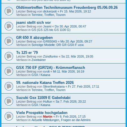
Oldtimertreffen Technikmuseum Freudenberg 05./06.09.26
Letzter Beitrag von
dickerpott
«
Fr 15. Mai 2026, 19:12
Verfasst in
Termine, Treffen, Touren
jeami stellt sich vor
Letzter Beitrag von
Jeami
«
Do 30. Apr 2026, 00:47
Verfasst in
GS (GS 125 bis GS 1100 G)
GR 650 X abzugeben
Letzter Beitrag von
GR650AS
«
Mo 20. Apr 2026, 09:27
Verfasst in
Sonstige Modelle: DR GR GSX-F usw.
Ts 125 er '79
Letzter Beitrag von
Zündfunke
«
So 22. Mär 2026, 19:05
Verfasst in
Zweitakter
GSX 750 EF (GR72A) - Krümmerflansch
Letzter Beitrag von
svolt
«
Mi 11. Mär 2026, 16:19
Verfasst in
GSX / Katana
59. nationale Katana Treffen 2026
Letzter Beitrag von
Silverlinekatana
«
Fr 27. Feb 2026, 17:11
Verfasst in
Termine, Treffen, Touren
Suzuki Gsx 11009 E Gabelstabi
Letzter Beitrag von
Huftun
«
Sa 7. Feb 2026, 20:22
Verfasst in
GSX / Katana
Viele Prospekte hochgeladen
Letzter Beitrag von
Martin
«
Fr 6. Feb 2026, 17:15
Verfasst in
Aktuelle Mitteilungen, Fragen an die Admins