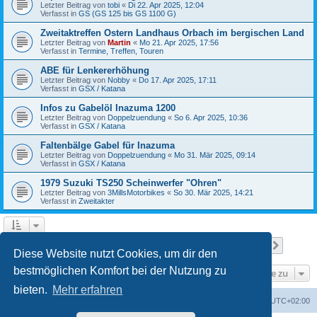
Letzter Beitrag von
tobi
«
Di 22. Apr 2025, 12:04
Verfasst in
GS (GS 125 bis GS 1100 G)
Zweitaktreffen Ostern Landhaus Orbach im bergischen Land
Letzter Beitrag von
Martin
«
Mo 21. Apr 2025, 17:56
Verfasst in
Termine, Treffen, Touren
ABE für Lenkererhöhung
Letzter Beitrag von
Nobby
«
Do 17. Apr 2025, 17:11
Verfasst in
GSX / Katana
Infos zu Gabelöl Inazuma 1200
Letzter Beitrag von
Doppelzuendung
«
So 6. Apr 2025, 10:36
Verfasst in
GSX / Katana
Faltenbälge Gabel für Inazuma
Letzter Beitrag von
Doppelzuendung
«
Mo 31. Mär 2025, 09:14
Verfasst in
GSX / Katana
1979 Suzuki TS250 Scheinwerfer "Ohren"
Letzter Beitrag von
3MillsMotorbikes
«
So 30. Mär 2025, 14:21
Verfasst in
Zweitakter
Seite
1
von
12
1
2
3
4
5
12
Nächst
Die Suche ergab 299 Treffer
…
Diese Website nutzt Cookies, um dir den
bestmöglichen Komfort bei der Nutzung zu
Gehe zu
bieten.
Mehr erfahren
Foren-Übersicht
Alle Cookies löschen
Alle Zeiten sind
UTC+02:00