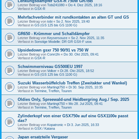
Lenkungsdämpfer GSX-R 750W GR7BB
Letzter Beitrag von
Tobi241080
«
Do 4. Dez 2025, 18:16
Verfasst in
GSX-R
Mehrfachverbinder mit rundkontakten an alten GT und GS
Letzter Beitrag von
tobi
«
So 2. Nov 2025, 19:40
Verfasst in
GS (GS 125 bis GS 1100 G)
GR650 - Krümmer und Schalldämpfer
Letzter Beitrag von
Keysersouze
«
So 2. Nov 2025, 11:35
Verfasst in
Sonstige Modelle: DR GR GSX-F usw.
Upsidedown gsxr 750 90/91 vs 750 W
Letzter Beitrag von
Conn1fn
«
Do 30. Okt 2025, 09:41
Verfasst in
GSX-R
Schwimmerniveau GS500EU 1997
Letzter Beitrag von
Volker
«
Di 28. Okt 2025, 18:52
Verfasst in
GS (GS 125 bis GS 1100 G)
Suzuki Wasserbüffelclub Treffen (Zweitakter und Wankel)
Letzter Beitrag von
Martingt750
«
Di 30. Sep 2025, 10:35
Verfasst in
Termine, Treffen, Touren
Oldies Only, Spreewald-und Heidbergring Aug./ Sep. 2025
Letzter Beitrag von
Martingt750
«
Mo 28. Jul 2025, 09:41
Verfasst in
Termine, Treffen, Touren
Zylinderkopf von einer GSX750e auf eine GSX1100e passt
das?
Letzter Beitrag von
Kopatronic
«
Di 3. Jun 2025, 16:33
Verfasst in
GSX / Katana
Japan ersatzteile Vergaser