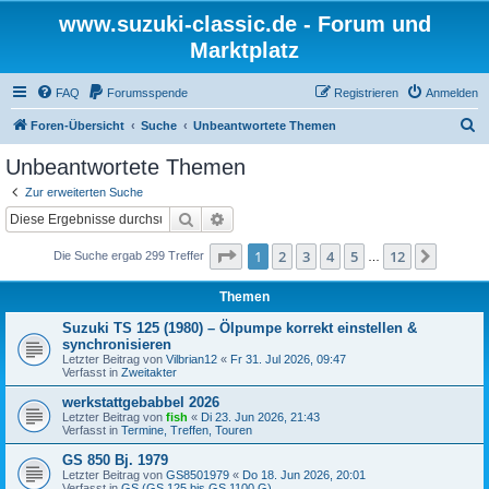
www.suzuki-classic.de - Forum und
Marktplatz
FAQ
Forumsspende
Registrieren
Anmelden
S
Foren-Übersicht
Suche
Unbeantwortete Themen
u
Unbeantwortete Themen
c
Zur erweiterten Suche
h
Suche
Erweiterte Suche
e
Seite
1
von
12
1
2
3
4
5
12
Nächst
Die Suche ergab 299 Treffer
…
Themen
Suzuki TS 125 (1980) – Ölpumpe korrekt einstellen &
synchronisieren
Letzter Beitrag von
Vilbrian12
«
Fr 31. Jul 2026, 09:47
Verfasst in
Zweitakter
werkstattgebabbel 2026
Letzter Beitrag von
fish
«
Di 23. Jun 2026, 21:43
Verfasst in
Termine, Treffen, Touren
GS 850 Bj. 1979
Letzter Beitrag von
GS8501979
«
Do 18. Jun 2026, 20:01
Verfasst in
GS (GS 125 bis GS 1100 G)