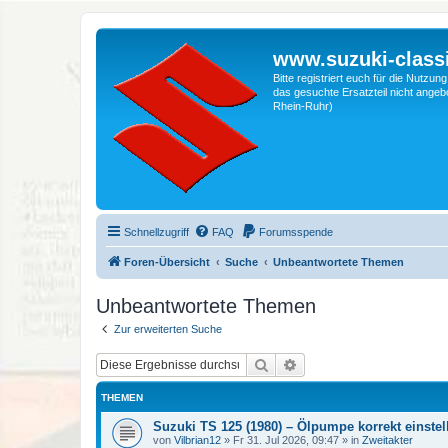
www.suzuki-classi
Bitte registriert euch für die Nutzu
das gesuchte Ersatzteil nicht angebo
Rhein-Ruhr)
Schnellzugriff
FAQ
Forumsspende
Foren-Übersicht
Suche
Unbeantwortete Themen
Unbeantwortete Themen
Zur erweiterten Suche
Suche
Erweiterte Suche
THEMEN
Suzuki TS 125 (1980) – Ölpumpe korrekt einstel
von
Vilbrian12
»
Fr 31. Jul 2026, 09:47
» in
Zweitakter