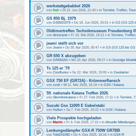
werkstattgebabbel 2026
von
fish
»
Di 23. Jun 2026, 21:43
» in
Termine, Treffen, Tour
GS 850 Bj. 1979
von
GS8501979
»
Do 18. Jun 2026, 20:01
» in
GS (GS 125 b
Oldtimertreffen Technikmuseum Freudenberg 05
von
dickerpott
»
Fr 15. Mai 2026, 19:12
» in
Termine, Treffen
jeami stellt sich vor
von
Jeami
»
Do 30. Apr 2026, 00:47
» in
GS (GS 125 bis GS
GR 650 X abzugeben
von
GR650AS
»
Mo 20. Apr 2026, 09:27
» in
Sonstige Model
Ts 125 er '79
von
Zündfunke
»
So 22. Mär 2026, 19:05
» in
Zweitakter
GSX 750 EF (GR72A) - Krümmerflansch
von
svolt
»
Mi 11. Mär 2026, 16:19
» in
GSX / Katana
59. nationale Katana Treffen 2026
von
Silverlinekatana
»
Fr 27. Feb 2026, 17:11
» in
Termine, T
Suzuki Gsx 11009 E Gabelstabi
von
Huftun
»
Sa 7. Feb 2026, 20:22
» in
GSX / Katana
Viele Prospekte hochgeladen
von
Martin
»
Fr 6. Feb 2026, 17:15
» in
Aktuelle Mitteilunge
Lenkungsdämpfer GSX-R 750W GR7BB
von
Tobi241080
»
Do 4. Dez 2025, 18:16
» in
GSX-R