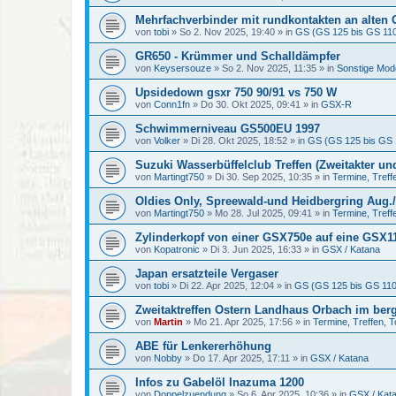
Mehrfachverbinder mit rundkontakten an alten
von
tobi
»
So 2. Nov 2025, 19:40
» in
GS (GS 125 bis GS 11
GR650 - Krümmer und Schalldämpfer
von
Keysersouze
»
So 2. Nov 2025, 11:35
» in
Sonstige Mod
Upsidedown gsxr 750 90/91 vs 750 W
von
Conn1fn
»
Do 30. Okt 2025, 09:41
» in
GSX-R
Schwimmerniveau GS500EU 1997
von
Volker
»
Di 28. Okt 2025, 18:52
» in
GS (GS 125 bis GS 
Suzuki Wasserbüffelclub Treffen (Zweitakter un
von
Martingt750
»
Di 30. Sep 2025, 10:35
» in
Termine, Treff
Oldies Only, Spreewald-und Heidbergring Aug./
von
Martingt750
»
Mo 28. Jul 2025, 09:41
» in
Termine, Treff
Zylinderkopf von einer GSX750e auf eine GSX1
von
Kopatronic
»
Di 3. Jun 2025, 16:33
» in
GSX / Katana
Japan ersatzteile Vergaser
von
tobi
»
Di 22. Apr 2025, 12:04
» in
GS (GS 125 bis GS 11
Zweitaktreffen Ostern Landhaus Orbach im ber
von
Martin
»
Mo 21. Apr 2025, 17:56
» in
Termine, Treffen, 
ABE für Lenkererhöhung
von
Nobby
»
Do 17. Apr 2025, 17:11
» in
GSX / Katana
Infos zu Gabelöl Inazuma 1200
von
Doppelzuendung
»
So 6. Apr 2025, 10:36
» in
GSX / Kat