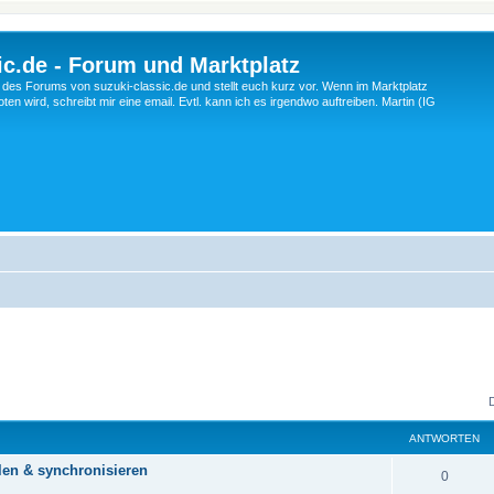
c.de - Forum und Marktplatz
ng des Forums von suzuki-classic.de und stellt euch kurz vor. Wenn im Marktplatz
ten wird, schreibt mir eine email. Evtl. kann ich es irgendwo auftreiben. Martin (IG
ANTWORTEN
len & synchronisieren
A
0