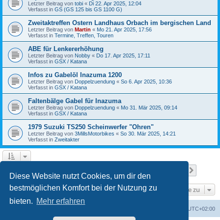
Letzter Beitrag von
tobi
«
Di 22. Apr 2025, 12:04
Verfasst in
GS (GS 125 bis GS 1100 G)
Zweitaktreffen Ostern Landhaus Orbach im bergischen Land
Letzter Beitrag von
Martin
«
Mo 21. Apr 2025, 17:56
Verfasst in
Termine, Treffen, Touren
ABE für Lenkererhöhung
Letzter Beitrag von
Nobby
«
Do 17. Apr 2025, 17:11
Verfasst in
GSX / Katana
Infos zu Gabelöl Inazuma 1200
Letzter Beitrag von
Doppelzuendung
«
So 6. Apr 2025, 10:36
Verfasst in
GSX / Katana
Faltenbälge Gabel für Inazuma
Letzter Beitrag von
Doppelzuendung
«
Mo 31. Mär 2025, 09:14
Verfasst in
GSX / Katana
1979 Suzuki TS250 Scheinwerfer "Ohren"
Letzter Beitrag von
3MillsMotorbikes
«
So 30. Mär 2025, 14:21
Verfasst in
Zweitakter
Seite
1
von
12
1
2
3
4
5
12
Nächst
Die Suche ergab 299 Treffer
…
Diese Website nutzt Cookies, um dir den
bestmöglichen Komfort bei der Nutzung zu
Gehe zu
bieten.
Mehr erfahren
Foren-Übersicht
Alle Cookies löschen
Alle Zeiten sind
UTC+02:00