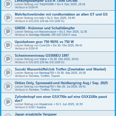
Lenkungsdämpfer GSX-R 750W GR7BB
Letzter Beitrag von
Tobi241080
«
Do 4. Dez 2025, 18:16
Verfasst in
GSX-R
Mehrfachverbinder mit rundkontakten an alten GT und GS
Letzter Beitrag von
tobi
«
So 2. Nov 2025, 19:40
Verfasst in
GS (GS 125 bis GS 1100 G)
GR650 - Krümmer und Schalldämpfer
Letzter Beitrag von
Keysersouze
«
So 2. Nov 2025, 11:35
Verfasst in
Sonstige Modelle: DR GR GSX-F usw.
Upsidedown gsxr 750 90/91 vs 750 W
Letzter Beitrag von
Conn1fn
«
Do 30. Okt 2025, 09:41
Verfasst in
GSX-R
Schwimmerniveau GS500EU 1997
Letzter Beitrag von
Volker
«
Di 28. Okt 2025, 18:52
Verfasst in
GS (GS 125 bis GS 1100 G)
Suzuki Wasserbüffelclub Treffen (Zweitakter und Wankel)
Letzter Beitrag von
Martingt750
«
Di 30. Sep 2025, 10:35
Verfasst in
Termine, Treffen, Touren
Oldies Only, Spreewald-und Heidbergring Aug./ Sep. 2025
Letzter Beitrag von
Martingt750
«
Mo 28. Jul 2025, 09:41
Verfasst in
Termine, Treffen, Touren
Zylinderkopf von einer GSX750e auf eine GSX1100e passt
das?
Letzter Beitrag von
Kopatronic
«
Di 3. Jun 2025, 16:33
Verfasst in
GSX / Katana
Japan ersatzteile Vergaser