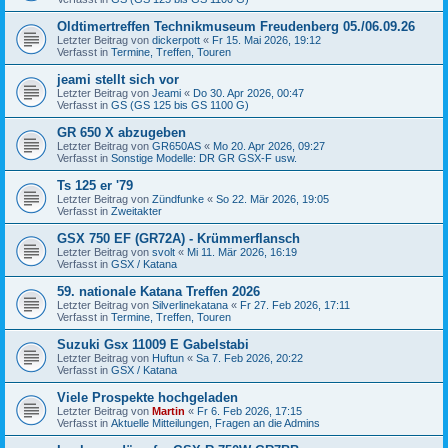
Oldtimertreffen Technikmuseum Freudenberg 05./06.09.26
Letzter Beitrag von
dickerpott
«
Fr 15. Mai 2026, 19:12
Verfasst in
Termine, Treffen, Touren
jeami stellt sich vor
Letzter Beitrag von
Jeami
«
Do 30. Apr 2026, 00:47
Verfasst in
GS (GS 125 bis GS 1100 G)
GR 650 X abzugeben
Letzter Beitrag von
GR650AS
«
Mo 20. Apr 2026, 09:27
Verfasst in
Sonstige Modelle: DR GR GSX-F usw.
Ts 125 er '79
Letzter Beitrag von
Zündfunke
«
So 22. Mär 2026, 19:05
Verfasst in
Zweitakter
GSX 750 EF (GR72A) - Krümmerflansch
Letzter Beitrag von
svolt
«
Mi 11. Mär 2026, 16:19
Verfasst in
GSX / Katana
59. nationale Katana Treffen 2026
Letzter Beitrag von
Silverlinekatana
«
Fr 27. Feb 2026, 17:11
Verfasst in
Termine, Treffen, Touren
Suzuki Gsx 11009 E Gabelstabi
Letzter Beitrag von
Huftun
«
Sa 7. Feb 2026, 20:22
Verfasst in
GSX / Katana
Viele Prospekte hochgeladen
Letzter Beitrag von
Martin
«
Fr 6. Feb 2026, 17:15
Verfasst in
Aktuelle Mitteilungen, Fragen an die Admins