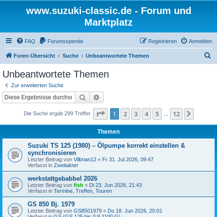
www.suzuki-classic.de - Forum und
Marktplatz
FAQ
Forumsspende
Registrieren
Anmelden
S
Foren-Übersicht
Suche
Unbeantwortete Themen
u
Unbeantwortete Themen
c
Zur erweiterten Suche
h
Suche
Erweiterte Suche
e
Seite
1
von
12
1
2
3
4
5
12
Nächst
Die Suche ergab 299 Treffer
…
Themen
Suzuki TS 125 (1980) – Ölpumpe korrekt einstellen &
synchronisieren
Letzter Beitrag von
Vilbrian12
«
Fr 31. Jul 2026, 09:47
Verfasst in
Zweitakter
werkstattgebabbel 2026
Letzter Beitrag von
fish
«
Di 23. Jun 2026, 21:43
Verfasst in
Termine, Treffen, Touren
GS 850 Bj. 1979
Letzter Beitrag von
GS8501979
«
Do 18. Jun 2026, 20:01
Verfasst in
GS (GS 125 bis GS 1100 G)