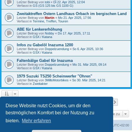
Letzter Beitrag von
tobi
«
Di 22. Apr 2025, 12:04
Verfasst in
GS (GS 125 bis GS 1100 G)
Zweitaktreffen Ostern Landhaus Orbach im bergischen Land
Letzter Beitrag von
Martin
«
Mo 21. Apr 2025, 17:56
Verfasst in
Termine, Treffen, Touren
ABE für Lenkererhöhung
Letzter Beitrag von
Nobby
«
Do 17. Apr 2025, 17:11
Verfasst in
GSX / Katana
Infos zu Gabelöl Inazuma 1200
Letzter Beitrag von
Doppelzuendung
«
So 6. Apr 2025, 10:36
Verfasst in
GSX / Katana
Faltenbälge Gabel für Inazuma
Letzter Beitrag von
Doppelzuendung
«
Mo 31. Mär 2025, 09:14
Verfasst in
GSX / Katana
1979 Suzuki TS250 Scheinwerfer "Ohren"
Letzter Beitrag von
3MillsMotorbikes
«
So 30. Mär 2025, 14:21
Verfasst in
Zweitakter
Seite
1
von
12
1
2
3
4
5
12
Nächst
Die Suche ergab 299 Treffer
…
Diese Website nutzt Cookies, um dir den
bestmöglichen Komfort bei der Nutzung zu
Gehe zu
bieten.
Mehr erfahren
Foren-Übersicht
Alle Cookies löschen
Alle Zeiten sind
UTC+02:00