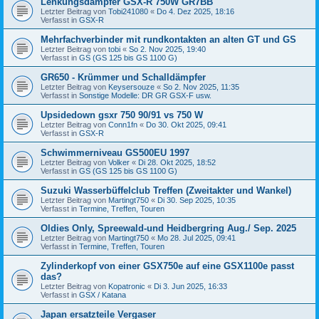
Lenkungsdämpfer GSX-R 750W GR7BB
Letzter Beitrag von
Tobi241080
«
Do 4. Dez 2025, 18:16
Verfasst in
GSX-R
Mehrfachverbinder mit rundkontakten an alten GT und GS
Letzter Beitrag von
tobi
«
So 2. Nov 2025, 19:40
Verfasst in
GS (GS 125 bis GS 1100 G)
GR650 - Krümmer und Schalldämpfer
Letzter Beitrag von
Keysersouze
«
So 2. Nov 2025, 11:35
Verfasst in
Sonstige Modelle: DR GR GSX-F usw.
Upsidedown gsxr 750 90/91 vs 750 W
Letzter Beitrag von
Conn1fn
«
Do 30. Okt 2025, 09:41
Verfasst in
GSX-R
Schwimmerniveau GS500EU 1997
Letzter Beitrag von
Volker
«
Di 28. Okt 2025, 18:52
Verfasst in
GS (GS 125 bis GS 1100 G)
Suzuki Wasserbüffelclub Treffen (Zweitakter und Wankel)
Letzter Beitrag von
Martingt750
«
Di 30. Sep 2025, 10:35
Verfasst in
Termine, Treffen, Touren
Oldies Only, Spreewald-und Heidbergring Aug./ Sep. 2025
Letzter Beitrag von
Martingt750
«
Mo 28. Jul 2025, 09:41
Verfasst in
Termine, Treffen, Touren
Zylinderkopf von einer GSX750e auf eine GSX1100e passt
das?
Letzter Beitrag von
Kopatronic
«
Di 3. Jun 2025, 16:33
Verfasst in
GSX / Katana
Japan ersatzteile Vergaser