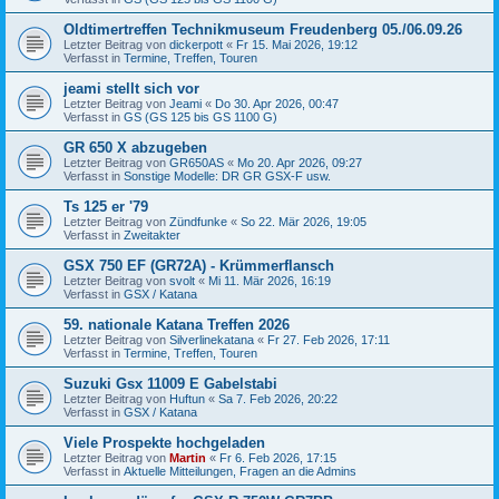
Oldtimertreffen Technikmuseum Freudenberg 05./06.09.26
Letzter Beitrag von
dickerpott
«
Fr 15. Mai 2026, 19:12
Verfasst in
Termine, Treffen, Touren
jeami stellt sich vor
Letzter Beitrag von
Jeami
«
Do 30. Apr 2026, 00:47
Verfasst in
GS (GS 125 bis GS 1100 G)
GR 650 X abzugeben
Letzter Beitrag von
GR650AS
«
Mo 20. Apr 2026, 09:27
Verfasst in
Sonstige Modelle: DR GR GSX-F usw.
Ts 125 er '79
Letzter Beitrag von
Zündfunke
«
So 22. Mär 2026, 19:05
Verfasst in
Zweitakter
GSX 750 EF (GR72A) - Krümmerflansch
Letzter Beitrag von
svolt
«
Mi 11. Mär 2026, 16:19
Verfasst in
GSX / Katana
59. nationale Katana Treffen 2026
Letzter Beitrag von
Silverlinekatana
«
Fr 27. Feb 2026, 17:11
Verfasst in
Termine, Treffen, Touren
Suzuki Gsx 11009 E Gabelstabi
Letzter Beitrag von
Huftun
«
Sa 7. Feb 2026, 20:22
Verfasst in
GSX / Katana
Viele Prospekte hochgeladen
Letzter Beitrag von
Martin
«
Fr 6. Feb 2026, 17:15
Verfasst in
Aktuelle Mitteilungen, Fragen an die Admins