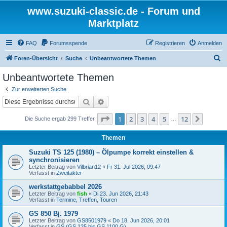
www.suzuki-classic.de - Forum und
Marktplatz
FAQ
Forumsspende
Registrieren
Anmelden
S
Foren-Übersicht
Suche
Unbeantwortete Themen
u
Unbeantwortete Themen
c
Zur erweiterten Suche
h
Suche
Erweiterte Suche
e
Seite
1
von
12
1
2
3
4
5
12
Nächst
Die Suche ergab 299 Treffer
…
Themen
Suzuki TS 125 (1980) – Ölpumpe korrekt einstellen &
synchronisieren
Letzter Beitrag von
Vilbrian12
«
Fr 31. Jul 2026, 09:47
Verfasst in
Zweitakter
werkstattgebabbel 2026
Letzter Beitrag von
fish
«
Di 23. Jun 2026, 21:43
Verfasst in
Termine, Treffen, Touren
GS 850 Bj. 1979
Letzter Beitrag von
GS8501979
«
Do 18. Jun 2026, 20:01
Verfasst in
GS (GS 125 bis GS 1100 G)