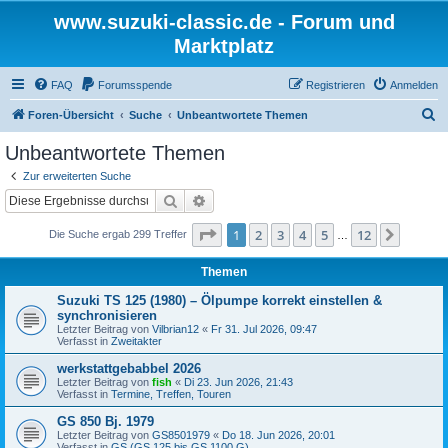
www.suzuki-classic.de - Forum und
Marktplatz
FAQ
Forumsspende
Registrieren
Anmelden
S
Foren-Übersicht
Suche
Unbeantwortete Themen
u
Unbeantwortete Themen
c
Zur erweiterten Suche
h
Suche
Erweiterte Suche
e
Seite
1
von
12
1
2
3
4
5
12
Nächst
Die Suche ergab 299 Treffer
…
Themen
Suzuki TS 125 (1980) – Ölpumpe korrekt einstellen &
synchronisieren
Letzter Beitrag von
Vilbrian12
«
Fr 31. Jul 2026, 09:47
Verfasst in
Zweitakter
werkstattgebabbel 2026
Letzter Beitrag von
fish
«
Di 23. Jun 2026, 21:43
Verfasst in
Termine, Treffen, Touren
GS 850 Bj. 1979
Letzter Beitrag von
GS8501979
«
Do 18. Jun 2026, 20:01
Verfasst in
GS (GS 125 bis GS 1100 G)