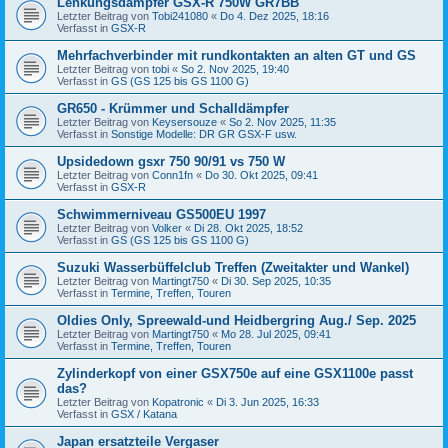
Lenkungsdämpfer GSX-R 750W GR7BB
Letzter Beitrag von
Tobi241080
«
Do 4. Dez 2025, 18:16
Verfasst in
GSX-R
Mehrfachverbinder mit rundkontakten an alten GT und GS
Letzter Beitrag von
tobi
«
So 2. Nov 2025, 19:40
Verfasst in
GS (GS 125 bis GS 1100 G)
GR650 - Krümmer und Schalldämpfer
Letzter Beitrag von
Keysersouze
«
So 2. Nov 2025, 11:35
Verfasst in
Sonstige Modelle: DR GR GSX-F usw.
Upsidedown gsxr 750 90/91 vs 750 W
Letzter Beitrag von
Conn1fn
«
Do 30. Okt 2025, 09:41
Verfasst in
GSX-R
Schwimmerniveau GS500EU 1997
Letzter Beitrag von
Volker
«
Di 28. Okt 2025, 18:52
Verfasst in
GS (GS 125 bis GS 1100 G)
Suzuki Wasserbüffelclub Treffen (Zweitakter und Wankel)
Letzter Beitrag von
Martingt750
«
Di 30. Sep 2025, 10:35
Verfasst in
Termine, Treffen, Touren
Oldies Only, Spreewald-und Heidbergring Aug./ Sep. 2025
Letzter Beitrag von
Martingt750
«
Mo 28. Jul 2025, 09:41
Verfasst in
Termine, Treffen, Touren
Zylinderkopf von einer GSX750e auf eine GSX1100e passt
das?
Letzter Beitrag von
Kopatronic
«
Di 3. Jun 2025, 16:33
Verfasst in
GSX / Katana
Japan ersatzteile Vergaser