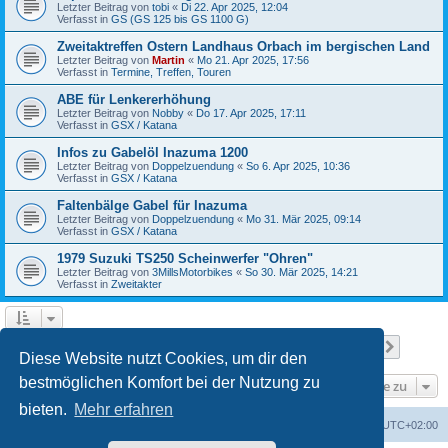
Letzter Beitrag von
tobi
«
Di 22. Apr 2025, 12:04
Verfasst in
GS (GS 125 bis GS 1100 G)
Zweitaktreffen Ostern Landhaus Orbach im bergischen Land
Letzter Beitrag von
Martin
«
Mo 21. Apr 2025, 17:56
Verfasst in
Termine, Treffen, Touren
ABE für Lenkererhöhung
Letzter Beitrag von
Nobby
«
Do 17. Apr 2025, 17:11
Verfasst in
GSX / Katana
Infos zu Gabelöl Inazuma 1200
Letzter Beitrag von
Doppelzuendung
«
So 6. Apr 2025, 10:36
Verfasst in
GSX / Katana
Faltenbälge Gabel für Inazuma
Letzter Beitrag von
Doppelzuendung
«
Mo 31. Mär 2025, 09:14
Verfasst in
GSX / Katana
1979 Suzuki TS250 Scheinwerfer "Ohren"
Letzter Beitrag von
3MillsMotorbikes
«
So 30. Mär 2025, 14:21
Verfasst in
Zweitakter
Seite
1
von
12
1
2
3
4
5
12
Nächst
Die Suche ergab 299 Treffer
…
Diese Website nutzt Cookies, um dir den
bestmöglichen Komfort bei der Nutzung zu
Gehe zu
bieten.
Mehr erfahren
Foren-Übersicht
Alle Cookies löschen
Alle Zeiten sind
UTC+02:00