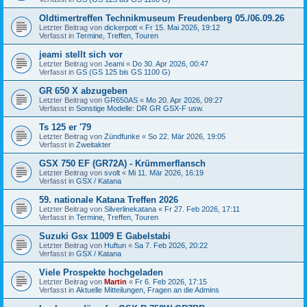
Oldtimertreffen Technikmuseum Freudenberg 05./06.09.26
Letzter Beitrag von
dickerpott
«
Fr 15. Mai 2026, 19:12
Verfasst in
Termine, Treffen, Touren
jeami stellt sich vor
Letzter Beitrag von
Jeami
«
Do 30. Apr 2026, 00:47
Verfasst in
GS (GS 125 bis GS 1100 G)
GR 650 X abzugeben
Letzter Beitrag von
GR650AS
«
Mo 20. Apr 2026, 09:27
Verfasst in
Sonstige Modelle: DR GR GSX-F usw.
Ts 125 er '79
Letzter Beitrag von
Zündfunke
«
So 22. Mär 2026, 19:05
Verfasst in
Zweitakter
GSX 750 EF (GR72A) - Krümmerflansch
Letzter Beitrag von
svolt
«
Mi 11. Mär 2026, 16:19
Verfasst in
GSX / Katana
59. nationale Katana Treffen 2026
Letzter Beitrag von
Silverlinekatana
«
Fr 27. Feb 2026, 17:11
Verfasst in
Termine, Treffen, Touren
Suzuki Gsx 11009 E Gabelstabi
Letzter Beitrag von
Huftun
«
Sa 7. Feb 2026, 20:22
Verfasst in
GSX / Katana
Viele Prospekte hochgeladen
Letzter Beitrag von
Martin
«
Fr 6. Feb 2026, 17:15
Verfasst in
Aktuelle Mitteilungen, Fragen an die Admins