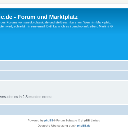
c.de - Forum und Marktplatz
ng des Forums von suzuki-classic.de und stellt euch kurz vor. Wenn im Marktplatz
ten wird, schreibt mir eine email. Evtl. kann ich es irgendwo auftreiben. Martin (IG
 versuche es in 2 Sekunden erneut.
Powered by
phpBB
® Forum Software © phpBB Limited
Deutsche Übersetzung durch
phpBB.de