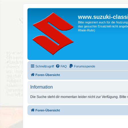
www.suzuki-classi
Bitte registriert euch für die Nutzu
das gesuchte Ersatzteil nicht angebo
Rhein-Ruhr)
Schnellzugriff
FAQ
Forumsspende
Foren-Übersicht
Information
Die Suche steht dir momentan leider nicht zur Verfügung. Bitte
Foren-Übersicht