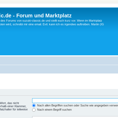
c.de - Forum und Marktplatz
ng des Forums von suzuki-classic.de und stellt euch kurz vor. Wenn im Marktplatz
ten wird, schreibt mir eine email. Evtl. kann ich es irgendwo auftreiben. Martin (IG
Wort, das nicht
Nach allen Begriffen suchen oder Suche wie angegeben verwe
rhalb einer Klammer,
tzhalter für teilweise
Nach einem Begriff suchen