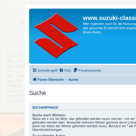
www.suzuki-classi
Bitte registriert euch für die Nutzu
das gesuchte Ersatzteil nicht angebo
Rhein-Ruhr)
Schnellzugriff
FAQ
Forumsspende
Foren-Übersicht
Suche
Suche
SUCHANFRAGE
Suche nach Wörtern:
Setze ein
+
vor ein Wort, das gefunden werden muss und ein
-
vor ein 
gefunden werden darf. Verwende mehrere Wörter getrennt durch
|
inne
wenn nur eines der Wörter gefunden werden muss. Benutze ein * als Pla
Übereinstimmungen.
Zu suchender Autor: