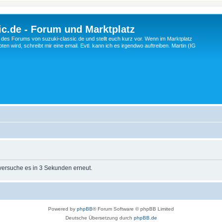
c.de - Forum und Marktplatz
ng des Forums von suzuki-classic.de und stellt euch kurz vor. Wenn im Marktplatz
ten wird, schreibt mir eine email. Evtl. kann ich es irgendwo auftreiben. Martin (IG
 versuche es in 3 Sekunden erneut.
Powered by
phpBB
® Forum Software © phpBB Limited
Deutsche Übersetzung durch
phpBB.de