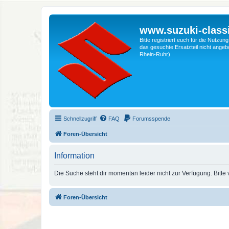
www.suzuki-classi
Bitte registriert euch für die Nutzu
das gesuchte Ersatzteil nicht angebo
Rhein-Ruhr)
Schnellzugriff
FAQ
Forumsspende
Foren-Übersicht
Information
Die Suche steht dir momentan leider nicht zur Verfügung. Bitte
Foren-Übersicht