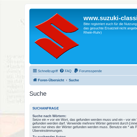
www.suzuki-classi
Bitte registriert euch für die Nutzu
das gesuchte Ersatzteil nicht angebo
Rhein-Ruhr)
Schnellzugriff
FAQ
Forumsspende
Foren-Übersicht
Suche
Suche
SUCHANFRAGE
Suche nach Wörtern:
Setze ein
+
vor ein Wort, das gefunden werden muss und ein
-
vor ein 
gefunden werden darf. Verwende mehrere Wörter getrennt durch
|
inne
wenn nur eines der Wörter gefunden werden muss. Benutze ein * als Pla
Übereinstimmungen.
Zu suchender Autor: