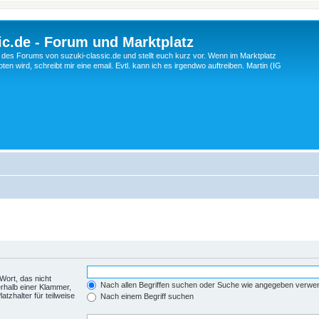
c.de - Forum und Marktplatz
ng des Forums von suzuki-classic.de und stellt euch kurz vor. Wenn im Marktplatz
ten wird, schreibt mir eine email. Evtl. kann ich es irgendwo auftreiben. Martin (IG
Wort, das nicht
Nach allen Begriffen suchen oder Suche wie angegeben verwe
rhalb einer Klammer,
tzhalter für teilweise
Nach einem Begriff suchen