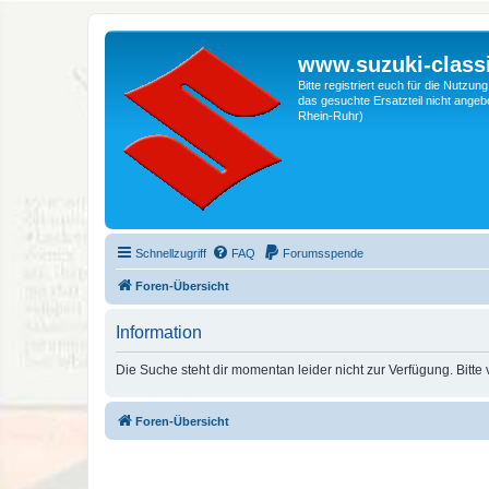
www.suzuki-classi
Bitte registriert euch für die Nutzu
das gesuchte Ersatzteil nicht angebo
Rhein-Ruhr)
Schnellzugriff
FAQ
Forumsspende
Foren-Übersicht
Information
Die Suche steht dir momentan leider nicht zur Verfügung. Bitte
Foren-Übersicht