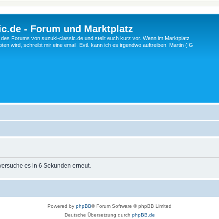
c.de - Forum und Marktplatz
ng des Forums von suzuki-classic.de und stellt euch kurz vor. Wenn im Marktplatz
ten wird, schreibt mir eine email. Evtl. kann ich es irgendwo auftreiben. Martin (IG
 versuche es in 6 Sekunden erneut.
Powered by
phpBB
® Forum Software © phpBB Limited
Deutsche Übersetzung durch
phpBB.de