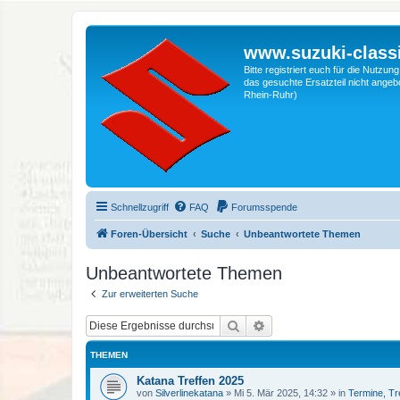
www.suzuki-classi
Bitte registriert euch für die Nutzu
das gesuchte Ersatzteil nicht angebo
Rhein-Ruhr)
Schnellzugriff
FAQ
Forumsspende
Foren-Übersicht
Suche
Unbeantwortete Themen
Unbeantwortete Themen
Zur erweiterten Suche
Suche
Erweiterte Suche
THEMEN
Katana Treffen 2025
von
Silverlinekatana
»
Mi 5. Mär 2025, 14:32
» in
Termine, Tr