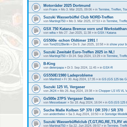
Motorräder 2025 Dortmund
von
Franx
»
Mo 3. Mär 2025, 09:06
» in
Termine, Treffen, To
Suzuki Wasserbüffel Club NORD-Treffen
von
Martingt750
»
Mo 3. Mär 2025, 07:53
» in
Termine, Treff
GSX 750 Katana Bremse vorn und Werkstattha
von
wiha
»
Mo 27. Jan 2025, 11:38
» in
GSX / Katana
GS500e -schon Oldtimer 1991 !
von
Toni2012Berlin
»
Do 9. Jan 2025, 10:58
» in
show your bi
Suzuki Zweitakt Euro-Treffen 2025 in NL!
von
Martingt750
»
Di 24. Sep 2024, 13:29
» in
Termine, Treff
B-King
von
dieterpapa
»
Di 3. Sep 2024, 11:45
» in
GSX-R
GS550E/1980 Ladeprobleme
von
Manfred
»
Fr 30. Aug 2024, 17:35
» in
GS (GS 125 bis G
Suzuki 125 VL Vergaser
von
JK24
»
Mo 26. Aug 2024, 19:38
» in
Chopper LS VS VL V
Gs500e 27PS Vergaser Daten
von
Messebauer
»
So 18. Aug 2024, 16:04
» in
GS (GS 125 
Suche Maße Kolben SP 370 / DR 370 / SR 370
von
andertheke
»
Sa 3. Aug 2024, 10:50
» in
Sonstige Model
Suzuki Wasserbüffelclub (T,GT,RG,RE,TS,RV etc
von
Martingt750
»
Sa 22. Jun 2024, 09:57
» in
Termine, Treff