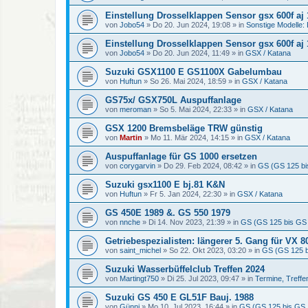
Einstellung Drosselklappen Sensor gsx 600f aj
von
Jobo54
»
Do 20. Jun 2024, 19:08
» in
Sonstige Modelle
Einstellung Drosselklappen Sensor gsx 600f aj
von
Jobo54
»
Do 20. Jun 2024, 11:49
» in
GSX / Katana
Suzuki GSX1100 E GS1100X Gabelumbau
von
Huftun
»
So 26. Mai 2024, 18:59
» in
GSX / Katana
GS75x/ GSX750L Auspuffanlage
von
meroman
»
So 5. Mai 2024, 22:33
» in
GSX / Katana
GSX 1200 Bremsbeläge TRW günstig
von
Martin
»
Mo 11. Mär 2024, 14:15
» in
GSX / Katana
Auspuffanlage für GS 1000 ersetzen
von
corygarvin
»
Do 29. Feb 2024, 08:42
» in
GS (GS 125 bi
Suzuki gsx1100 E bj.81 K&N
von
Huftun
»
Fr 5. Jan 2024, 22:30
» in
GSX / Katana
GS 450E 1989 &. GS 550 1979
von
nnche
»
Di 14. Nov 2023, 21:39
» in
GS (GS 125 bis GS
Getriebespezialisten: längerer 5. Gang für VX 
von
saint_michel
»
So 22. Okt 2023, 03:20
» in
GS (GS 125 b
Suzuki Wasserbüffelclub Treffen 2024
von
Martingt750
»
Di 25. Jul 2023, 09:47
» in
Termine, Treffe
Suzuki GS 450 E GL51F Bauj. 1988
von
Günni
»
Mo 10. Jul 2023, 16:44
» in
GS (GS 125 bis GS 