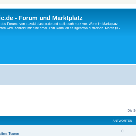
c.de - Forum und Marktplatz
ng des Forums von suzuki-classic.de und stellt euch kurz vor. Wenn im Marktplatz
ten wird, schreibt mir eine email. Evtl. kann ich es irgendwo auftreiben. Martin (IG
Die S
ANTWORTEN
A
0
effen, Touren