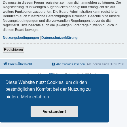
Du musst in diesem Forum registriert sein, um dich anmelden zu können. Die
Registrierung ist in wenigen Augenblicken erledigt und ermöglicht dir, auf
weitere Funktionen zuzugreifen. Die Board-Administration kann registrierten
Benutzern auch zusätzliche Berechtigungen zuweisen. Beachte bitte unsere
Nutzungsbedingungen und die verwandten Regelungen, bevor du dich
registrierst. Bitte beachte auch die jeweiligen Forenregeln, wenn du dich in
diesem Board bewegst.
Nutzungsbedingungen
|
Datenschutzerklärung
Registrieren
Foren-Übersicht
Alle Cookies löschen
Alle Zeiten sind
UTC+02:00
Powered by
phpBB
® Forum Software © phpBB Limited
Deutsche Übersetzung durch
phpBB.de
Diese Website nutzt Cookies, um dir den
Datenschutz
|
Nutzungsbedingungen
bestmöglichen Komfort bei der Nutzung zu
bieten.
Mehr erfahren
Verstanden!