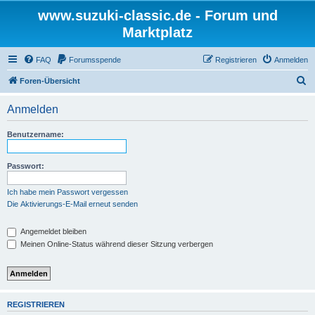
www.suzuki-classic.de - Forum und
Marktplatz
FAQ
Forumsspende
Registrieren
Anmelden
S
Foren-Übersicht
u
Anmelden
c
h
Benutzername:
e
Passwort:
Ich habe mein Passwort vergessen
Die Aktivierungs-E-Mail erneut senden
Angemeldet bleiben
Meinen Online-Status während dieser Sitzung verbergen
REGISTRIEREN