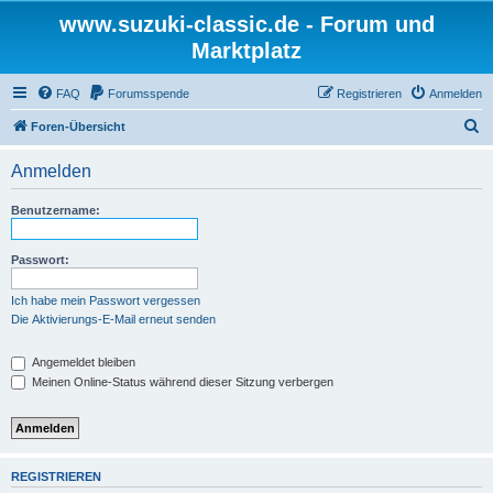
www.suzuki-classic.de - Forum und
Marktplatz
FAQ
Forumsspende
Registrieren
Anmelden
S
Foren-Übersicht
u
Anmelden
c
h
Benutzername:
e
Passwort:
Ich habe mein Passwort vergessen
Die Aktivierungs-E-Mail erneut senden
Angemeldet bleiben
Meinen Online-Status während dieser Sitzung verbergen
REGISTRIEREN