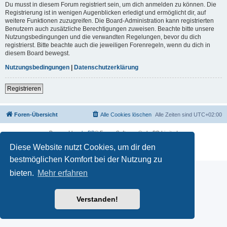
Du musst in diesem Forum registriert sein, um dich anmelden zu können. Die
Registrierung ist in wenigen Augenblicken erledigt und ermöglicht dir, auf
weitere Funktionen zuzugreifen. Die Board-Administration kann registrierten
Benutzern auch zusätzliche Berechtigungen zuweisen. Beachte bitte unsere
Nutzungsbedingungen und die verwandten Regelungen, bevor du dich
registrierst. Bitte beachte auch die jeweiligen Forenregeln, wenn du dich in
diesem Board bewegst.
Nutzungsbedingungen
|
Datenschutzerklärung
Registrieren
Foren-Übersicht
Alle Cookies löschen
Alle Zeiten sind
UTC+02:00
Powered by
phpBB
® Forum Software © phpBB Limited
Deutsche Übersetzung durch
phpBB.de
Diese Website nutzt Cookies, um dir den
Datenschutz
|
Nutzungsbedingungen
bestmöglichen Komfort bei der Nutzung zu
bieten.
Mehr erfahren
Verstanden!