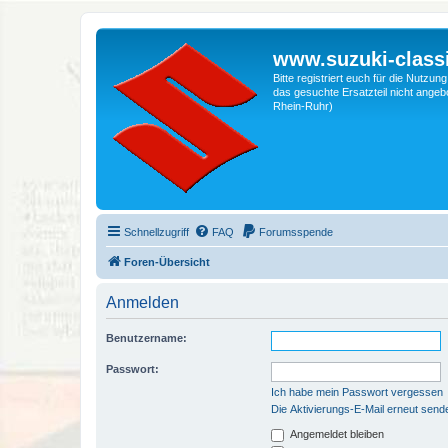
www.suzuki-classi
Bitte registriert euch für die Nutzu
das gesuchte Ersatzteil nicht angebo
Rhein-Ruhr)
Schnellzugriff
FAQ
Forumsspende
Foren-Übersicht
Anmelden
Benutzername:
Passwort:
Ich habe mein Passwort vergessen
Die Aktivierungs-E-Mail erneut send
Angemeldet bleiben