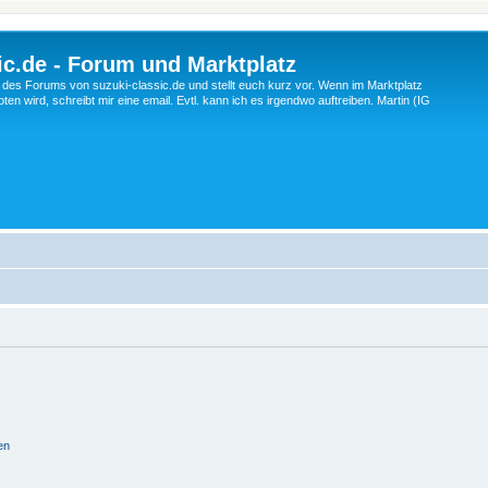
c.de - Forum und Marktplatz
ng des Forums von suzuki-classic.de und stellt euch kurz vor. Wenn im Marktplatz
ten wird, schreibt mir eine email. Evtl. kann ich es irgendwo auftreiben. Martin (IG
en