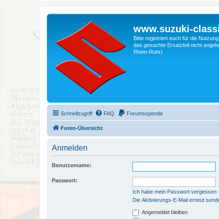
www.suzuki-classi
Bitte registriert euch für die Nutzu
das gesuchte Ersatzteil nicht angebo
Rhein-Ruhr)
Schnellzugriff
FAQ
Forumsspende
Foren-Übersicht
Anmelden
Benutzername:
Passwort:
Ich habe mein Passwort vergessen
Die Aktivierungs-E-Mail erneut send
Angemeldet bleiben