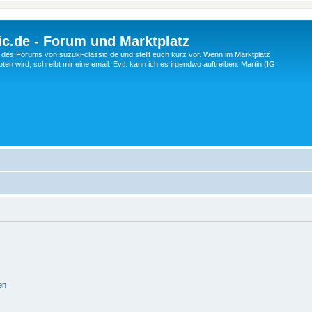
c.de - Forum und Marktplatz
ng des Forums von suzuki-classic.de und stellt euch kurz vor. Wenn im Marktplatz
ten wird, schreibt mir eine email. Evtl. kann ich es irgendwo auftreiben. Martin (IG
en