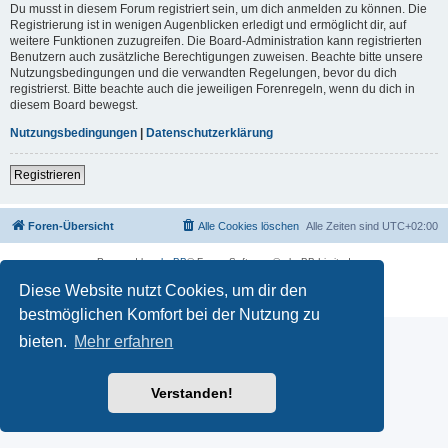
Du musst in diesem Forum registriert sein, um dich anmelden zu können. Die
Registrierung ist in wenigen Augenblicken erledigt und ermöglicht dir, auf
weitere Funktionen zuzugreifen. Die Board-Administration kann registrierten
Benutzern auch zusätzliche Berechtigungen zuweisen. Beachte bitte unsere
Nutzungsbedingungen und die verwandten Regelungen, bevor du dich
registrierst. Bitte beachte auch die jeweiligen Forenregeln, wenn du dich in
diesem Board bewegst.
Nutzungsbedingungen
|
Datenschutzerklärung
Registrieren
Foren-Übersicht
Alle Cookies löschen
Alle Zeiten sind
UTC+02:00
Powered by
phpBB
® Forum Software © phpBB Limited
Deutsche Übersetzung durch
phpBB.de
Diese Website nutzt Cookies, um dir den
Datenschutz
|
Nutzungsbedingungen
bestmöglichen Komfort bei der Nutzung zu
bieten.
Mehr erfahren
Verstanden!