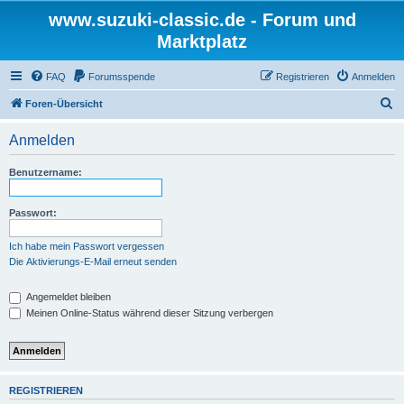
www.suzuki-classic.de - Forum und
Marktplatz
FAQ
Forumsspende
Registrieren
Anmelden
S
Foren-Übersicht
u
Anmelden
c
h
Benutzername:
e
Passwort:
Ich habe mein Passwort vergessen
Die Aktivierungs-E-Mail erneut senden
Angemeldet bleiben
Meinen Online-Status während dieser Sitzung verbergen
REGISTRIEREN