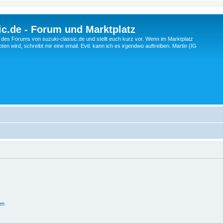
c.de - Forum und Marktplatz
ng des Forums von suzuki-classic.de und stellt euch kurz vor. Wenn im Marktplatz
ten wird, schreibt mir eine email. Evtl. kann ich es irgendwo auftreiben. Martin (IG
en