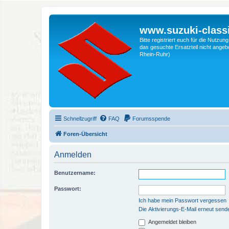
www.suzuki-classi
Bitte registriert euch für die Nutzu
das gesuchte Ersatzteil nicht angebo
Rhein-Ruhr)
Schnellzugriff
FAQ
Forumsspende
Foren-Übersicht
Anmelden
Benutzername:
Passwort:
Ich habe mein Passwort vergessen
Die Aktivierungs-E-Mail erneut send
Angemeldet bleiben