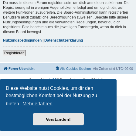
Du musst in diesem Forum registriert sein, um dich anmelden zu können. Die
Registrierung ist in wenigen Augenblicken erledigt und ermöglicht dir, auf
weitere Funktionen zuzugreifen. Die Board-Administration kann registrierten
Benutzern auch zusätzliche Berechtigungen zuweisen. Beachte bitte unsere
Nutzungsbedingungen und die verwandten Regelungen, bevor du dich
registrierst. Bitte beachte auch die jeweiligen Forenregeln, wenn du dich in
diesem Board bewegst.
Nutzungsbedingungen
|
Datenschutzerklärung
Registrieren
Foren-Übersicht
Alle Cookies löschen
Alle Zeiten sind
UTC+02:00
Powered by
phpBB
® Forum Software © phpBB Limited
Deutsche Übersetzung durch
phpBB.de
Diese Website nutzt Cookies, um dir den
Datenschutz
|
Nutzungsbedingungen
bestmöglichen Komfort bei der Nutzung zu
bieten.
Mehr erfahren
Verstanden!