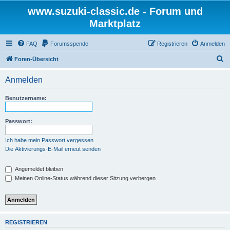
www.suzuki-classic.de - Forum und
Marktplatz
FAQ
Forumsspende
Registrieren
Anmelden
S
Foren-Übersicht
u
Anmelden
c
h
Benutzername:
e
Passwort:
Ich habe mein Passwort vergessen
Die Aktivierungs-E-Mail erneut senden
Angemeldet bleiben
Meinen Online-Status während dieser Sitzung verbergen
REGISTRIEREN