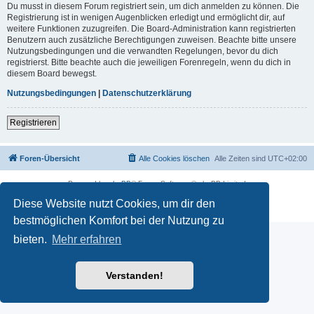
Du musst in diesem Forum registriert sein, um dich anmelden zu können. Die
Registrierung ist in wenigen Augenblicken erledigt und ermöglicht dir, auf
weitere Funktionen zuzugreifen. Die Board-Administration kann registrierten
Benutzern auch zusätzliche Berechtigungen zuweisen. Beachte bitte unsere
Nutzungsbedingungen und die verwandten Regelungen, bevor du dich
registrierst. Bitte beachte auch die jeweiligen Forenregeln, wenn du dich in
diesem Board bewegst.
Nutzungsbedingungen
|
Datenschutzerklärung
Registrieren
Foren-Übersicht
Alle Cookies löschen
Alle Zeiten sind
UTC+02:00
Powered by
phpBB
® Forum Software © phpBB Limited
Deutsche Übersetzung durch
phpBB.de
Diese Website nutzt Cookies, um dir den
Datenschutz
|
Nutzungsbedingungen
bestmöglichen Komfort bei der Nutzung zu
bieten.
Mehr erfahren
Verstanden!