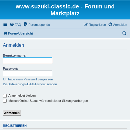
www.suzuki-classic.de - Forum und
Marktplatz
FAQ
Forumsspende
Registrieren
Anmelden
S
Foren-Übersicht
u
Anmelden
c
h
Benutzername:
e
Passwort:
Ich habe mein Passwort vergessen
Die Aktivierungs-E-Mail erneut senden
Angemeldet bleiben
Meinen Online-Status während dieser Sitzung verbergen
REGISTRIEREN