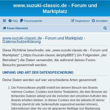
www.suzuki-classic.de - Forum und
Marktplatz
FAQ
Forumsspende
Registrieren
Anmelden
S
Foren-Übersicht
u
www.suzuki-classic.de - Forum und Marktplatz -
c
Datenschutzerklärung
h
Diese Richtlinie beschreibt, wie „www.suzuki-classic.de - Forum und
e
Marktplatz“ („https://suzuki-classic.de/phpBB3“) (im Folgenden „der
Betreiber“) die Daten verwendet, die während deines Foren-
Besuchs gesammelt werden.
UMFANG UND ART DER DATENSPEICHERUNG
Deine Daten werden auf vier verschiedene Arten gesammelt:
Die Forensoftware phpBB erstellt bei deinem Besuch des Boards
mehrere Cookies. Cookies sind kleine Textdateien, die dein Browser als
temporäre Dateien ablegt und die zwischen den einzelnen Aufrufen des
Boards erhalten bleiben. In diesen Cookies sind die aktuelle ID deiner
Sitzung (damit dir alle Seitenaufrufe zugeordnet werden können),
Informationen über die von dir gelesenen Beiträge (zur Markierung