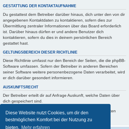
GESTATTUNG DER KONTAKTAUFNAHME
Du gestattest dem Betreiber darüber hinaus, dich unter den von dir
angegebenen Kontaktdaten zu kontaktieren, sofern dies zur
Übermittlung zentraler Informationen über das Board erforderlich
ist. Darüber hinaus dürfen er und andere Benutzer dich
kontaktieren, sofern du dies in deinem persönlichen Bereich
gestattet hast.
GELTUNGSBEREICH DIESER RICHTLINIE
Diese Richtlinie umfasst nur den Bereich der Seiten, die die phpBB-
Software umfassen. Sofern der Betreiber in anderen Bereichen
seiner Software weitere personenbezogene Daten verarbeitet, wird
er dich darüber gesondert informieren.
AUSKUNFTSRECHT
Der Betreiber erteilt dir auf Anfrage Auskunft, welche Daten über
dich gespeichert sind.
Du kannst jederzeit die Löschung bzw. Sperrung deiner Daten
Diese Website nutzt Cookies, um dir den
verlangen. Kontaktiere hierzu bitte den Betreiber.
bestmöglichen Komfort bei der Nutzung zu
bieten.
Mehr erfahren