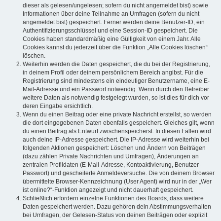
dieser als gelesen/ungelesen; sofern du nicht angemeldet bist) sowie
Informationen über deine Teilnahme an Umfragen (sofern du nicht
angemeldet bist) gespeichert. Ferner werden deine Benutzer-ID, ein
Authentifizierungsschlüssel und eine Session-ID gespeichert. Die
Cookies haben standardmäßig eine Gültigkeit von einem Jahr. Alle
Cookies kannst du jederzeit über die Funktion „Alle Cookies löschen“
löschen.
Weiterhin werden die Daten gespeichert, die du bei der Registrierung,
in deinem Profil oder deinem persönlichem Bereich angibst. Für die
Registrierung sind mindestens ein eindeutiger Benutzername, eine E-
Mail-Adresse und ein Passwort notwendig. Wenn durch den Betreiber
weitere Daten als notwendig festgelegt wurden, so ist dies für dich vor
deren Eingabe ersichtlich.
Wenn du einen Beitrag oder eine private Nachricht erstellst, so werden
die dort eingegebenen Daten ebenfalls gespeichert. Gleiches gilt, wenn
du einen Beitrag als Entwurf zwischenspeicherst. In diesen Fällen wird
auch deine IP-Adresse gespeichert. Die IP-Adresse wird weiterhin bei
folgenden Aktionen gespeichert: Löschen und Ändern von Beiträgen
(dazu zählen Private Nachrichten und Umfragen), Änderungen an
zentralen Profildaten (E-Mail-Adresse, Kontoaktivierung, Benutzer-
Passwort) und gescheiterte Anmeldeversuche. Die von deinem Browser
übermittelte Browser-Kennzeichnung (User Agent) wird nur in der „Wer
ist online?“-Funktion angezeigt und nicht dauerhaft gespeichert.
Schließlich erfordern einzelne Funktionen des Boards, dass weitere
Daten gespeichert werden. Dazu gehören dein Abstimmungsverhalten
bei Umfragen, der Gelesen-Status von deinen Beiträgen oder explizit