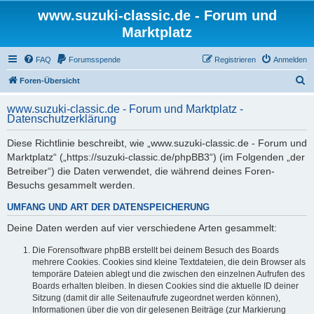
www.suzuki-classic.de - Forum und
Marktplatz
FAQ
Forumsspende
Registrieren
Anmelden
S
Foren-Übersicht
u
www.suzuki-classic.de - Forum und Marktplatz -
c
Datenschutzerklärung
h
Diese Richtlinie beschreibt, wie „www.suzuki-classic.de - Forum und
e
Marktplatz“ („https://suzuki-classic.de/phpBB3“) (im Folgenden „der
Betreiber“) die Daten verwendet, die während deines Foren-
Besuchs gesammelt werden.
UMFANG UND ART DER DATENSPEICHERUNG
Deine Daten werden auf vier verschiedene Arten gesammelt:
Die Forensoftware phpBB erstellt bei deinem Besuch des Boards
mehrere Cookies. Cookies sind kleine Textdateien, die dein Browser als
temporäre Dateien ablegt und die zwischen den einzelnen Aufrufen des
Boards erhalten bleiben. In diesen Cookies sind die aktuelle ID deiner
Sitzung (damit dir alle Seitenaufrufe zugeordnet werden können),
Informationen über die von dir gelesenen Beiträge (zur Markierung