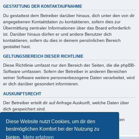
GESTATTUNG DER KONTAKTAUFNAHME
Du gestattest dem Betreiber darüber hinaus, dich unter den von dir
angegebenen Kontaktdaten zu kontaktieren, sofern dies zur
Übermittlung zentraler Informationen über das Board erforderlich
ist. Darüber hinaus dürfen er und andere Benutzer dich
kontaktieren, sofern du dies in deinem persönlichen Bereich
gestattet hast.
GELTUNGSBEREICH DIESER RICHTLINIE
Diese Richtlinie umfasst nur den Bereich der Seiten, die die phpBB-
Software umfassen. Sofern der Betreiber in anderen Bereichen
seiner Software weitere personenbezogene Daten verarbeitet, wird
er dich darüber gesondert informieren.
AUSKUNFTSRECHT
Der Betreiber erteilt dir auf Anfrage Auskunft, welche Daten über
dich gespeichert sind.
Du kannst jederzeit die Löschung bzw. Sperrung deiner Daten
Diese Website nutzt Cookies, um dir den
verlangen. Kontaktiere hierzu bitte den Betreiber.
bestmöglichen Komfort bei der Nutzung zu
bieten.
Mehr erfahren