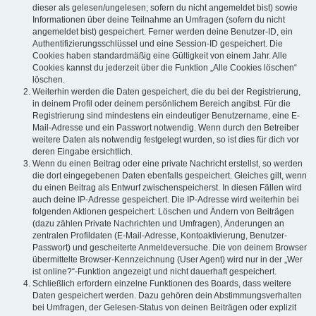
dieser als gelesen/ungelesen; sofern du nicht angemeldet bist) sowie
Informationen über deine Teilnahme an Umfragen (sofern du nicht
angemeldet bist) gespeichert. Ferner werden deine Benutzer-ID, ein
Authentifizierungsschlüssel und eine Session-ID gespeichert. Die
Cookies haben standardmäßig eine Gültigkeit von einem Jahr. Alle
Cookies kannst du jederzeit über die Funktion „Alle Cookies löschen“
löschen.
Weiterhin werden die Daten gespeichert, die du bei der Registrierung,
in deinem Profil oder deinem persönlichem Bereich angibst. Für die
Registrierung sind mindestens ein eindeutiger Benutzername, eine E-
Mail-Adresse und ein Passwort notwendig. Wenn durch den Betreiber
weitere Daten als notwendig festgelegt wurden, so ist dies für dich vor
deren Eingabe ersichtlich.
Wenn du einen Beitrag oder eine private Nachricht erstellst, so werden
die dort eingegebenen Daten ebenfalls gespeichert. Gleiches gilt, wenn
du einen Beitrag als Entwurf zwischenspeicherst. In diesen Fällen wird
auch deine IP-Adresse gespeichert. Die IP-Adresse wird weiterhin bei
folgenden Aktionen gespeichert: Löschen und Ändern von Beiträgen
(dazu zählen Private Nachrichten und Umfragen), Änderungen an
zentralen Profildaten (E-Mail-Adresse, Kontoaktivierung, Benutzer-
Passwort) und gescheiterte Anmeldeversuche. Die von deinem Browser
übermittelte Browser-Kennzeichnung (User Agent) wird nur in der „Wer
ist online?“-Funktion angezeigt und nicht dauerhaft gespeichert.
Schließlich erfordern einzelne Funktionen des Boards, dass weitere
Daten gespeichert werden. Dazu gehören dein Abstimmungsverhalten
bei Umfragen, der Gelesen-Status von deinen Beiträgen oder explizit