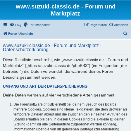
www.suzuki-classic.de - Forum und
Marktplatz
FAQ
Forumsspende
Registrieren
Anmelden
S
Foren-Übersicht
u
www.suzuki-classic.de - Forum und Marktplatz -
c
Datenschutzerklärung
h
Diese Richtlinie beschreibt, wie „www.suzuki-classic.de - Forum und
e
Marktplatz“ („https://suzuki-classic.de/phpBB3“) (im Folgenden „der
Betreiber“) die Daten verwendet, die während deines Foren-
Besuchs gesammelt werden.
UMFANG UND ART DER DATENSPEICHERUNG
Deine Daten werden auf vier verschiedene Arten gesammelt:
Die Forensoftware phpBB erstellt bei deinem Besuch des Boards
mehrere Cookies. Cookies sind kleine Textdateien, die dein Browser als
temporäre Dateien ablegt und die zwischen den einzelnen Aufrufen des
Boards erhalten bleiben. In diesen Cookies sind die aktuelle ID deiner
Sitzung (damit dir alle Seitenaufrufe zugeordnet werden können),
Informationen über die von dir gelesenen Beiträge (zur Markierung