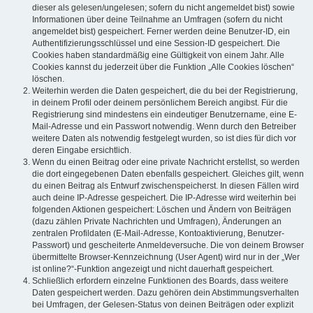
dieser als gelesen/ungelesen; sofern du nicht angemeldet bist) sowie
Informationen über deine Teilnahme an Umfragen (sofern du nicht
angemeldet bist) gespeichert. Ferner werden deine Benutzer-ID, ein
Authentifizierungsschlüssel und eine Session-ID gespeichert. Die
Cookies haben standardmäßig eine Gültigkeit von einem Jahr. Alle
Cookies kannst du jederzeit über die Funktion „Alle Cookies löschen“
löschen.
Weiterhin werden die Daten gespeichert, die du bei der Registrierung,
in deinem Profil oder deinem persönlichem Bereich angibst. Für die
Registrierung sind mindestens ein eindeutiger Benutzername, eine E-
Mail-Adresse und ein Passwort notwendig. Wenn durch den Betreiber
weitere Daten als notwendig festgelegt wurden, so ist dies für dich vor
deren Eingabe ersichtlich.
Wenn du einen Beitrag oder eine private Nachricht erstellst, so werden
die dort eingegebenen Daten ebenfalls gespeichert. Gleiches gilt, wenn
du einen Beitrag als Entwurf zwischenspeicherst. In diesen Fällen wird
auch deine IP-Adresse gespeichert. Die IP-Adresse wird weiterhin bei
folgenden Aktionen gespeichert: Löschen und Ändern von Beiträgen
(dazu zählen Private Nachrichten und Umfragen), Änderungen an
zentralen Profildaten (E-Mail-Adresse, Kontoaktivierung, Benutzer-
Passwort) und gescheiterte Anmeldeversuche. Die von deinem Browser
übermittelte Browser-Kennzeichnung (User Agent) wird nur in der „Wer
ist online?“-Funktion angezeigt und nicht dauerhaft gespeichert.
Schließlich erfordern einzelne Funktionen des Boards, dass weitere
Daten gespeichert werden. Dazu gehören dein Abstimmungsverhalten
bei Umfragen, der Gelesen-Status von deinen Beiträgen oder explizit