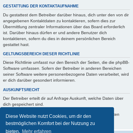
GESTATTUNG DER KONTAKTAUFNAHME
Du gestattest dem Betreiber darüber hinaus, dich unter den von dir
angegebenen Kontaktdaten zu kontaktieren, sofern dies zur
Übermittlung zentraler Informationen über das Board erforderlich
ist. Darüber hinaus dürfen er und andere Benutzer dich
kontaktieren, sofern du dies in deinem persönlichen Bereich
gestattet hast.
GELTUNGSBEREICH DIESER RICHTLINIE
Diese Richtlinie umfasst nur den Bereich der Seiten, die die phpBB-
Software umfassen. Sofern der Betreiber in anderen Bereichen
seiner Software weitere personenbezogene Daten verarbeitet, wird
er dich darüber gesondert informieren.
AUSKUNFTSRECHT
Der Betreiber erteilt dir auf Anfrage Auskunft, welche Daten über
dich gespeichert sind.
Du kannst jederzeit die Löschung bzw. Sperrung deiner Daten
Diese Website nutzt Cookies, um dir den
verlangen. Kontaktiere hierzu bitte den Betreiber.
bestmöglichen Komfort bei der Nutzung zu
bieten.
Mehr erfahren