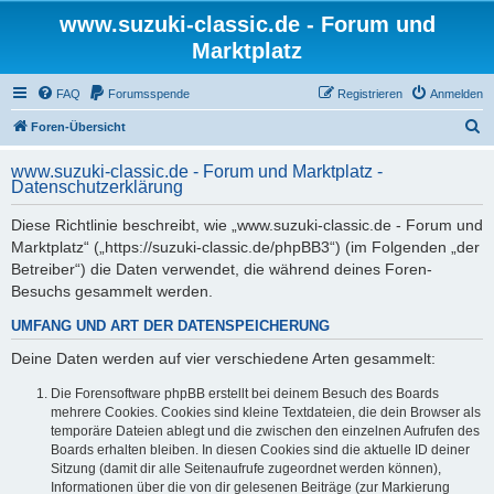
www.suzuki-classic.de - Forum und
Marktplatz
FAQ
Forumsspende
Registrieren
Anmelden
S
Foren-Übersicht
u
www.suzuki-classic.de - Forum und Marktplatz -
c
Datenschutzerklärung
h
Diese Richtlinie beschreibt, wie „www.suzuki-classic.de - Forum und
e
Marktplatz“ („https://suzuki-classic.de/phpBB3“) (im Folgenden „der
Betreiber“) die Daten verwendet, die während deines Foren-
Besuchs gesammelt werden.
UMFANG UND ART DER DATENSPEICHERUNG
Deine Daten werden auf vier verschiedene Arten gesammelt:
Die Forensoftware phpBB erstellt bei deinem Besuch des Boards
mehrere Cookies. Cookies sind kleine Textdateien, die dein Browser als
temporäre Dateien ablegt und die zwischen den einzelnen Aufrufen des
Boards erhalten bleiben. In diesen Cookies sind die aktuelle ID deiner
Sitzung (damit dir alle Seitenaufrufe zugeordnet werden können),
Informationen über die von dir gelesenen Beiträge (zur Markierung