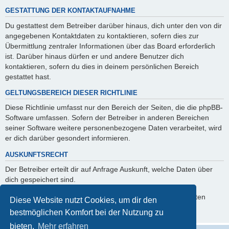
GESTATTUNG DER KONTAKTAUFNAHME
Du gestattest dem Betreiber darüber hinaus, dich unter den von dir
angegebenen Kontaktdaten zu kontaktieren, sofern dies zur
Übermittlung zentraler Informationen über das Board erforderlich
ist. Darüber hinaus dürfen er und andere Benutzer dich
kontaktieren, sofern du dies in deinem persönlichen Bereich
gestattet hast.
GELTUNGSBEREICH DIESER RICHTLINIE
Diese Richtlinie umfasst nur den Bereich der Seiten, die die phpBB-
Software umfassen. Sofern der Betreiber in anderen Bereichen
seiner Software weitere personenbezogene Daten verarbeitet, wird
er dich darüber gesondert informieren.
AUSKUNFTSRECHT
Der Betreiber erteilt dir auf Anfrage Auskunft, welche Daten über
dich gespeichert sind.
Du kannst jederzeit die Löschung bzw. Sperrung deiner Daten
Diese Website nutzt Cookies, um dir den
verlangen. Kontaktiere hierzu bitte den Betreiber.
bestmöglichen Komfort bei der Nutzung zu
bieten.
Mehr erfahren