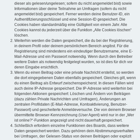
dieser als gelesen/ungelesen; sofern du nicht angemeldet bist) sowie
Informationen über deine Teilnahme an Umfragen (sofern du nicht
angemeldet bist) gespeichert. Ferner werden deine Benutzer-ID, ein
Authentifizierungsschlüssel und eine Session-ID gespeichert. Die
Cookies haben standardmäßig eine Gültigkeit von einem Jahr. Alle
Cookies kannst du jederzeit über die Funktion „Alle Cookies löschen“
löschen.
Weiterhin werden die Daten gespeichert, die du bei der Registrierung,
in deinem Profil oder deinem persönlichem Bereich angibst. Für die
Registrierung sind mindestens ein eindeutiger Benutzername, eine E-
Mail-Adresse und ein Passwort notwendig. Wenn durch den Betreiber
weitere Daten als notwendig festgelegt wurden, so ist dies für dich vor
deren Eingabe ersichtlich.
Wenn du einen Beitrag oder eine private Nachricht erstellst, so werden
die dort eingegebenen Daten ebenfalls gespeichert. Gleiches gilt, wenn
du einen Beitrag als Entwurf zwischenspeicherst. In diesen Fällen wird
auch deine IP-Adresse gespeichert. Die IP-Adresse wird weiterhin bei
folgenden Aktionen gespeichert: Löschen und Ändern von Beiträgen
(dazu zählen Private Nachrichten und Umfragen), Änderungen an
zentralen Profildaten (E-Mail-Adresse, Kontoaktivierung, Benutzer-
Passwort) und gescheiterte Anmeldeversuche. Die von deinem Browser
übermittelte Browser-Kennzeichnung (User Agent) wird nur in der „Wer
ist online?“-Funktion angezeigt und nicht dauerhaft gespeichert.
Schließlich erfordern einzelne Funktionen des Boards, dass weitere
Daten gespeichert werden. Dazu gehören dein Abstimmungsverhalten
bei Umfragen, der Gelesen-Status von deinen Beiträgen oder explizit