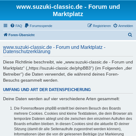
www.suzuki-classic.de - Forum und
Marktplatz
FAQ
Forumsspende
Registrieren
Anmelden
S
Foren-Übersicht
u
www.suzuki-classic.de - Forum und Marktplatz -
c
Datenschutzerklärung
h
Diese Richtlinie beschreibt, wie „www.suzuki-classic.de - Forum und
e
Marktplatz“ („https://suzuki-classic.de/phpBB3“) (im Folgenden „der
Betreiber“) die Daten verwendet, die während deines Foren-
Besuchs gesammelt werden.
UMFANG UND ART DER DATENSPEICHERUNG
Deine Daten werden auf vier verschiedene Arten gesammelt:
Die Forensoftware phpBB erstellt bei deinem Besuch des Boards
mehrere Cookies. Cookies sind kleine Textdateien, die dein Browser als
temporäre Dateien ablegt und die zwischen den einzelnen Aufrufen des
Boards erhalten bleiben. In diesen Cookies sind die aktuelle ID deiner
Sitzung (damit dir alle Seitenaufrufe zugeordnet werden können),
Informationen über die von dir gelesenen Beiträge (zur Markierung