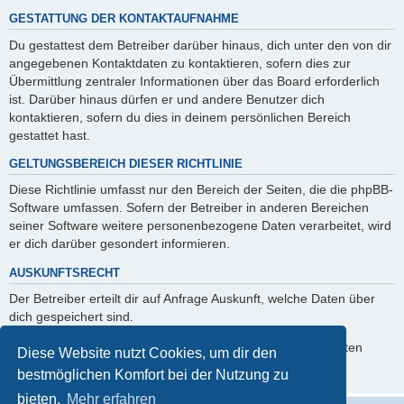
GESTATTUNG DER KONTAKTAUFNAHME
Du gestattest dem Betreiber darüber hinaus, dich unter den von dir
angegebenen Kontaktdaten zu kontaktieren, sofern dies zur
Übermittlung zentraler Informationen über das Board erforderlich
ist. Darüber hinaus dürfen er und andere Benutzer dich
kontaktieren, sofern du dies in deinem persönlichen Bereich
gestattet hast.
GELTUNGSBEREICH DIESER RICHTLINIE
Diese Richtlinie umfasst nur den Bereich der Seiten, die die phpBB-
Software umfassen. Sofern der Betreiber in anderen Bereichen
seiner Software weitere personenbezogene Daten verarbeitet, wird
er dich darüber gesondert informieren.
AUSKUNFTSRECHT
Der Betreiber erteilt dir auf Anfrage Auskunft, welche Daten über
dich gespeichert sind.
Du kannst jederzeit die Löschung bzw. Sperrung deiner Daten
Diese Website nutzt Cookies, um dir den
verlangen. Kontaktiere hierzu bitte den Betreiber.
bestmöglichen Komfort bei der Nutzung zu
bieten.
Mehr erfahren