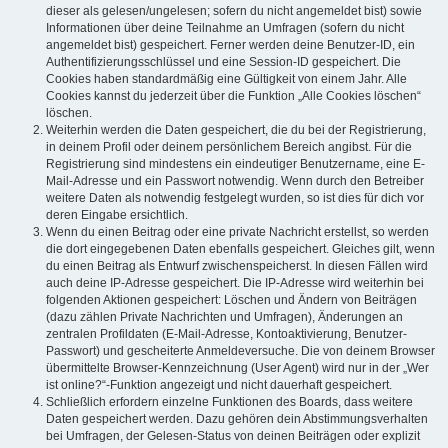
dieser als gelesen/ungelesen; sofern du nicht angemeldet bist) sowie
Informationen über deine Teilnahme an Umfragen (sofern du nicht
angemeldet bist) gespeichert. Ferner werden deine Benutzer-ID, ein
Authentifizierungsschlüssel und eine Session-ID gespeichert. Die
Cookies haben standardmäßig eine Gültigkeit von einem Jahr. Alle
Cookies kannst du jederzeit über die Funktion „Alle Cookies löschen“
löschen.
Weiterhin werden die Daten gespeichert, die du bei der Registrierung,
in deinem Profil oder deinem persönlichem Bereich angibst. Für die
Registrierung sind mindestens ein eindeutiger Benutzername, eine E-
Mail-Adresse und ein Passwort notwendig. Wenn durch den Betreiber
weitere Daten als notwendig festgelegt wurden, so ist dies für dich vor
deren Eingabe ersichtlich.
Wenn du einen Beitrag oder eine private Nachricht erstellst, so werden
die dort eingegebenen Daten ebenfalls gespeichert. Gleiches gilt, wenn
du einen Beitrag als Entwurf zwischenspeicherst. In diesen Fällen wird
auch deine IP-Adresse gespeichert. Die IP-Adresse wird weiterhin bei
folgenden Aktionen gespeichert: Löschen und Ändern von Beiträgen
(dazu zählen Private Nachrichten und Umfragen), Änderungen an
zentralen Profildaten (E-Mail-Adresse, Kontoaktivierung, Benutzer-
Passwort) und gescheiterte Anmeldeversuche. Die von deinem Browser
übermittelte Browser-Kennzeichnung (User Agent) wird nur in der „Wer
ist online?“-Funktion angezeigt und nicht dauerhaft gespeichert.
Schließlich erfordern einzelne Funktionen des Boards, dass weitere
Daten gespeichert werden. Dazu gehören dein Abstimmungsverhalten
bei Umfragen, der Gelesen-Status von deinen Beiträgen oder explizit