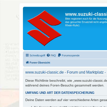
www.suzuki-classi
Bitte registriert euch für die Nutzu
das gesuchte Ersatzteil nicht angebo
Rhein-Ruhr)
Schnellzugriff
FAQ
Forumsspende
Foren-Übersicht
www.suzuki-classic.de - Forum und Marktplatz -
Diese Richtlinie beschreibt, wie „www.suzuki-classic.
während deines Foren-Besuchs gesammelt werden.
UMFANG UND ART DER DATENSPEICHERUNG
Deine Daten werden auf vier verschiedene Arten ges