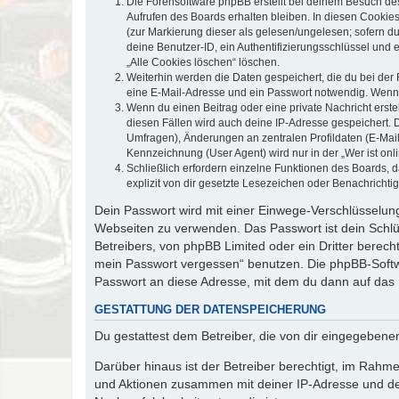
Die Forensoftware phpBB erstellt bei deinem Besuch de
Aufrufen des Boards erhalten bleiben. In diesen Cookies
(zur Markierung dieser als gelesen/ungelesen; sofern d
deine Benutzer-ID, ein Authentifizierungsschlüssel und 
„Alle Cookies löschen“ löschen.
Weiterhin werden die Daten gespeichert, die du bei der 
eine E-Mail-Adresse und ein Passwort notwendig. Wenn du
Wenn du einen Beitrag oder eine private Nachricht erste
diesen Fällen wird auch deine IP-Adresse gespeichert. 
Umfragen), Änderungen an zentralen Profildaten (E-Mai
Kennzeichnung (User Agent) wird nur in der „Wer ist onl
Schließlich erfordern einzelne Funktionen des Boards,
explizit von dir gesetzte Lesezeichen oder Benachrichti
Dein Passwort wird mit einer Einwege-Verschlüsselung 
Webseiten zu verwenden. Das Passwort ist dein Schlü
Betreibers, von phpBB Limited oder ein Dritter berec
mein Passwort vergessen“ benutzen. Die phpBB-Softw
Passwort an diese Adresse, mit dem du dann auf das 
GESTATTUNG DER DATENSPEICHERUNG
Du gestattest dem Betreiber, die von dir eingegeben
Darüber hinaus ist der Betreiber berechtigt, im Rahm
und Aktionen zusammen mit deiner IP-Adresse und de