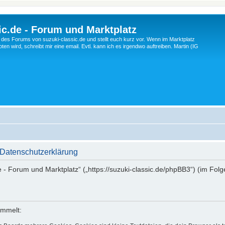
c.de - Forum und Marktplatz
ng des Forums von suzuki-classic.de und stellt euch kurz vor. Wenn im Marktplatz
ten wird, schreibt mir eine email. Evtl. kann ich es irgendwo auftreiben. Martin (IG
 Datenschutzerklärung
de - Forum und Marktplatz“ („https://suzuki-classic.de/phpBB3“) (im Fol
ammelt: