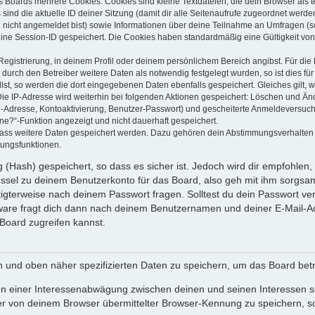
s Boards mehrere Cookies. Cookies sind kleine Textdateien, die dein Browser als
 sind die aktuelle ID deiner Sitzung (damit dir alle Seitenaufrufe zugeordnet werd
u nicht angemeldet bist) sowie Informationen über deine Teilnahme an Umfragen (s
eine Session-ID gespeichert. Die Cookies haben standardmäßig eine Gültigkeit von 
Registrierung, in deinem Profil oder deinem persönlichem Bereich angibst. Für di
rch den Betreiber weitere Daten als notwendig festgelegt wurden, so ist dies für 
llst, so werden die dort eingegebenen Daten ebenfalls gespeichert. Gleiches gilt, 
Die IP-Adresse wird weiterhin bei folgenden Aktionen gespeichert: Löschen und Än
l-Adresse, Kontoaktivierung, Benutzer-Passwort) und gescheiterte Anmeldeversuch
ine?“-Funktion angezeigt und nicht dauerhaft gespeichert.
 dass weitere Daten gespeichert werden. Dazu gehören dein Abstimmungsverhalten
gungsfunktionen.
(Hash) gespeichert, so dass es sicher ist. Jedoch wird dir empfohlen, 
ssel zu deinem Benutzerkonto für das Board, also geh mit ihm sorgsam
htigterweise nach deinem Passwort fragen. Solltest du dein Passwort v
are fragt dich dann nach deinem Benutzernamen und deiner E-Mail-Ad
Board zugreifen kannst.
en und oben näher spezifizierten Daten zu speichern, um das Board bet
en einer Interessenabwägung zwischen deinen und seinen Interessen sow
r von deinem Browser übermittelter Browser-Kennung zu speichern, so