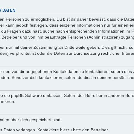
R DATEN
n Personen zu ermöglichen. Du bist dir daher bewusst, dass die Daten d
ber kann jedoch festlegen, dass einzelne Informationen nur für einen ei
n du Fragen dazu hast, suche nach entsprechenden Informationen im Fo
n Betreiber und von ihm beauftragte Personen (Administratoren) zugäng
r nur mit deiner Zustimmung an Dritte weitergeben. Dies gilt nicht, s
n) verpflichtet ist oder die Daten zur Durchsetzung rechtlicher Interes
er den von dir angegebenen Kontaktdaten zu kontaktieren, sofern dies 
andere Benutzer dich kontaktieren, sofern du dies in deinem persönliche
, die die phpBB-Software umfassen. Sofern der Betreiber in anderen Be
ormieren.
 Daten über dich gespeichert sind.
 Daten verlangen. Kontaktiere hierzu bitte den Betreiber.