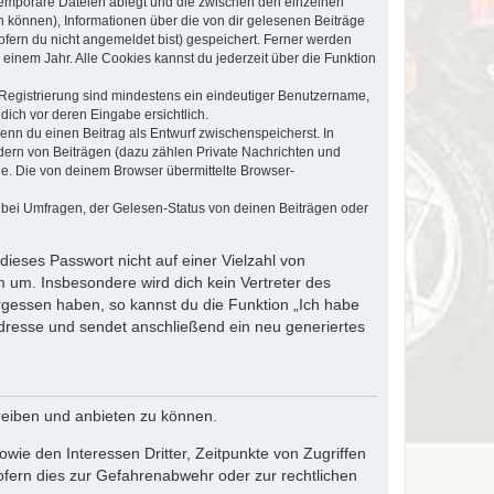
 temporäre Dateien ablegt und die zwischen den einzelnen
en können), Informationen über die von dir gelesenen Beiträge
ofern du nicht angemeldet bist) gespeichert. Ferner werden
einem Jahr. Alle Cookies kannst du jederzeit über die Funktion
e Registrierung sind mindestens ein eindeutiger Benutzername,
dich vor deren Eingabe ersichtlich.
wenn du einen Beitrag als Entwurf zwischenspeicherst. In
dern von Beiträgen (dazu zählen Private Nachrichten und
e. Die von deinem Browser übermittelte Browser-
 bei Umfragen, der Gelesen-Status von deinen Beiträgen oder
dieses Passwort nicht auf einer Vielzahl von
 um. Insbesondere wird dich kein Vertreter des
ergessen haben, so kannst du die Funktion „Ich habe
resse und sendet anschließend ein neu generiertes
reiben und anbieten zu können.
ie den Interessen Dritter, Zeitpunkte von Zugriffen
fern dies zur Gefahrenabwehr oder zur rechtlichen