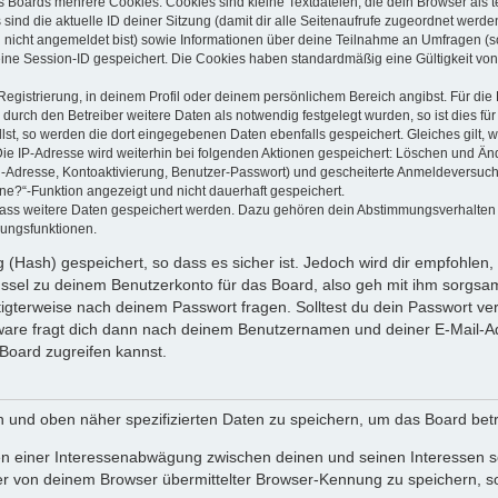
s Boards mehrere Cookies. Cookies sind kleine Textdateien, die dein Browser als
 sind die aktuelle ID deiner Sitzung (damit dir alle Seitenaufrufe zugeordnet werd
u nicht angemeldet bist) sowie Informationen über deine Teilnahme an Umfragen (s
eine Session-ID gespeichert. Die Cookies haben standardmäßig eine Gültigkeit von 
Registrierung, in deinem Profil oder deinem persönlichem Bereich angibst. Für di
rch den Betreiber weitere Daten als notwendig festgelegt wurden, so ist dies für 
llst, so werden die dort eingegebenen Daten ebenfalls gespeichert. Gleiches gilt, 
Die IP-Adresse wird weiterhin bei folgenden Aktionen gespeichert: Löschen und Än
l-Adresse, Kontoaktivierung, Benutzer-Passwort) und gescheiterte Anmeldeversuch
ine?“-Funktion angezeigt und nicht dauerhaft gespeichert.
 dass weitere Daten gespeichert werden. Dazu gehören dein Abstimmungsverhalten
gungsfunktionen.
(Hash) gespeichert, so dass es sicher ist. Jedoch wird dir empfohlen, 
ssel zu deinem Benutzerkonto für das Board, also geh mit ihm sorgsam
htigterweise nach deinem Passwort fragen. Solltest du dein Passwort v
are fragt dich dann nach deinem Benutzernamen und deiner E-Mail-Ad
Board zugreifen kannst.
en und oben näher spezifizierten Daten zu speichern, um das Board bet
en einer Interessenabwägung zwischen deinen und seinen Interessen sow
r von deinem Browser übermittelter Browser-Kennung zu speichern, so