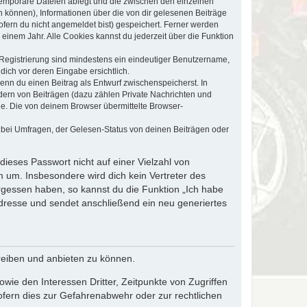
 temporäre Dateien ablegt und die zwischen den einzelnen
en können), Informationen über die von dir gelesenen Beiträge
ofern du nicht angemeldet bist) gespeichert. Ferner werden
einem Jahr. Alle Cookies kannst du jederzeit über die Funktion
e Registrierung sind mindestens ein eindeutiger Benutzername,
dich vor deren Eingabe ersichtlich.
wenn du einen Beitrag als Entwurf zwischenspeicherst. In
dern von Beiträgen (dazu zählen Private Nachrichten und
e. Die von deinem Browser übermittelte Browser-
 bei Umfragen, der Gelesen-Status von deinen Beiträgen oder
dieses Passwort nicht auf einer Vielzahl von
 um. Insbesondere wird dich kein Vertreter des
ergessen haben, so kannst du die Funktion „Ich habe
resse und sendet anschließend ein neu generiertes
reiben und anbieten zu können.
ie den Interessen Dritter, Zeitpunkte von Zugriffen
fern dies zur Gefahrenabwehr oder zur rechtlichen