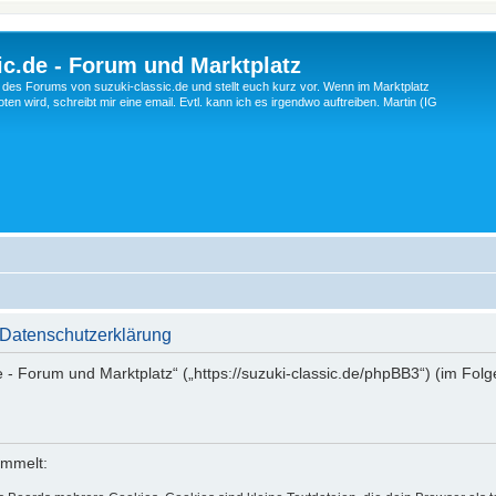
c.de - Forum und Marktplatz
ng des Forums von suzuki-classic.de und stellt euch kurz vor. Wenn im Marktplatz
ten wird, schreibt mir eine email. Evtl. kann ich es irgendwo auftreiben. Martin (IG
 Datenschutzerklärung
de - Forum und Marktplatz“ („https://suzuki-classic.de/phpBB3“) (im Fol
ammelt: