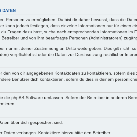
R DATEN
n Personen zu ermöglichen. Du bist dir daher bewusst, dass die Daten d
ber kann jedoch festlegen, dass einzelne Informationen nur für einen ei
n du Fragen dazu hast, suche nach entsprechenden Informationen im Fo
n Betreiber und von ihm beauftragte Personen (Administratoren) zugäng
r nur mit deiner Zustimmung an Dritte weitergeben. Dies gilt nicht, s
n) verpflichtet ist oder die Daten zur Durchsetzung rechtlicher Interes
er den von dir angegebenen Kontaktdaten zu kontaktieren, sofern dies 
andere Benutzer dich kontaktieren, sofern du dies in deinem persönliche
, die die phpBB-Software umfassen. Sofern der Betreiber in anderen Be
ormieren.
 Daten über dich gespeichert sind.
 Daten verlangen. Kontaktiere hierzu bitte den Betreiber.