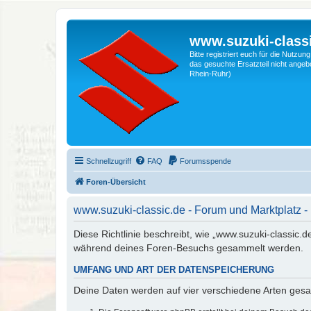
www.suzuki-classi
Bitte registriert euch für die Nutzu
das gesuchte Ersatzteil nicht angebo
Rhein-Ruhr)
Schnellzugriff
FAQ
Forumsspende
Foren-Übersicht
www.suzuki-classic.de - Forum und Marktplatz -
Diese Richtlinie beschreibt, wie „www.suzuki-classic.
während deines Foren-Besuchs gesammelt werden.
UMFANG UND ART DER DATENSPEICHERUNG
Deine Daten werden auf vier verschiedene Arten ges