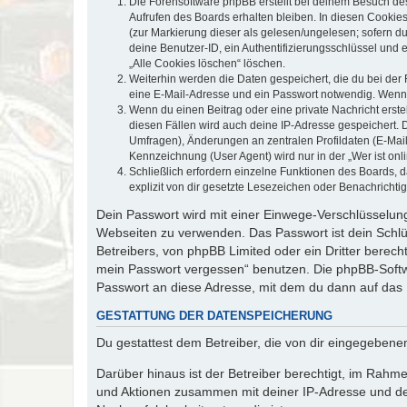
Die Forensoftware phpBB erstellt bei deinem Besuch de
Aufrufen des Boards erhalten bleiben. In diesen Cookies
(zur Markierung dieser als gelesen/ungelesen; sofern d
deine Benutzer-ID, ein Authentifizierungsschlüssel und 
„Alle Cookies löschen“ löschen.
Weiterhin werden die Daten gespeichert, die du bei der 
eine E-Mail-Adresse und ein Passwort notwendig. Wenn du
Wenn du einen Beitrag oder eine private Nachricht erste
diesen Fällen wird auch deine IP-Adresse gespeichert. 
Umfragen), Änderungen an zentralen Profildaten (E-Mai
Kennzeichnung (User Agent) wird nur in der „Wer ist onl
Schließlich erfordern einzelne Funktionen des Boards,
explizit von dir gesetzte Lesezeichen oder Benachrichti
Dein Passwort wird mit einer Einwege-Verschlüsselung 
Webseiten zu verwenden. Das Passwort ist dein Schlü
Betreibers, von phpBB Limited oder ein Dritter berec
mein Passwort vergessen“ benutzen. Die phpBB-Softw
Passwort an diese Adresse, mit dem du dann auf das 
GESTATTUNG DER DATENSPEICHERUNG
Du gestattest dem Betreiber, die von dir eingegeben
Darüber hinaus ist der Betreiber berechtigt, im Rahm
und Aktionen zusammen mit deiner IP-Adresse und de