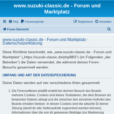
www.suzuki-classic.de - Forum und
Marktplatz
FAQ
Forumsspende
Registrieren
Anmelden
S
Foren-Übersicht
u
www.suzuki-classic.de - Forum und Marktplatz -
c
Datenschutzerklärung
h
Diese Richtlinie beschreibt, wie „www.suzuki-classic.de - Forum und
e
Marktplatz“ („https://suzuki-classic.de/phpBB3“) (im Folgenden „der
Betreiber“) die Daten verwendet, die während deines Foren-
Besuchs gesammelt werden.
UMFANG UND ART DER DATENSPEICHERUNG
Deine Daten werden auf vier verschiedene Arten gesammelt:
Die Forensoftware phpBB erstellt bei deinem Besuch des Boards
mehrere Cookies. Cookies sind kleine Textdateien, die dein Browser als
temporäre Dateien ablegt und die zwischen den einzelnen Aufrufen des
Boards erhalten bleiben. In diesen Cookies sind die aktuelle ID deiner
Sitzung (damit dir alle Seitenaufrufe zugeordnet werden können),
Informationen über die von dir gelesenen Beiträge (zur Markierung