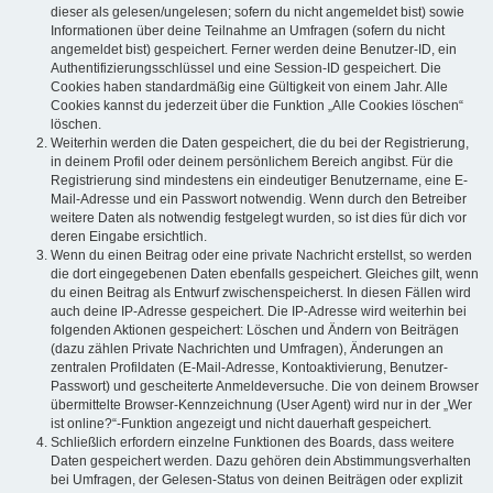
dieser als gelesen/ungelesen; sofern du nicht angemeldet bist) sowie
Informationen über deine Teilnahme an Umfragen (sofern du nicht
angemeldet bist) gespeichert. Ferner werden deine Benutzer-ID, ein
Authentifizierungsschlüssel und eine Session-ID gespeichert. Die
Cookies haben standardmäßig eine Gültigkeit von einem Jahr. Alle
Cookies kannst du jederzeit über die Funktion „Alle Cookies löschen“
löschen.
Weiterhin werden die Daten gespeichert, die du bei der Registrierung,
in deinem Profil oder deinem persönlichem Bereich angibst. Für die
Registrierung sind mindestens ein eindeutiger Benutzername, eine E-
Mail-Adresse und ein Passwort notwendig. Wenn durch den Betreiber
weitere Daten als notwendig festgelegt wurden, so ist dies für dich vor
deren Eingabe ersichtlich.
Wenn du einen Beitrag oder eine private Nachricht erstellst, so werden
die dort eingegebenen Daten ebenfalls gespeichert. Gleiches gilt, wenn
du einen Beitrag als Entwurf zwischenspeicherst. In diesen Fällen wird
auch deine IP-Adresse gespeichert. Die IP-Adresse wird weiterhin bei
folgenden Aktionen gespeichert: Löschen und Ändern von Beiträgen
(dazu zählen Private Nachrichten und Umfragen), Änderungen an
zentralen Profildaten (E-Mail-Adresse, Kontoaktivierung, Benutzer-
Passwort) und gescheiterte Anmeldeversuche. Die von deinem Browser
übermittelte Browser-Kennzeichnung (User Agent) wird nur in der „Wer
ist online?“-Funktion angezeigt und nicht dauerhaft gespeichert.
Schließlich erfordern einzelne Funktionen des Boards, dass weitere
Daten gespeichert werden. Dazu gehören dein Abstimmungsverhalten
bei Umfragen, der Gelesen-Status von deinen Beiträgen oder explizit