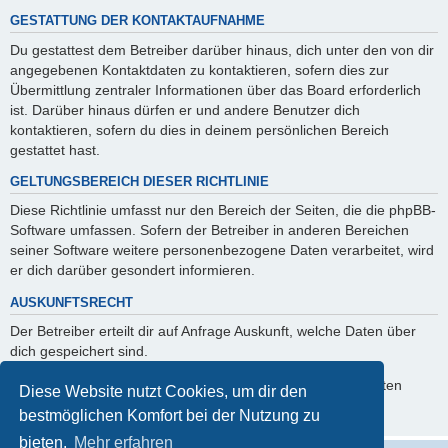
GESTATTUNG DER KONTAKTAUFNAHME
Du gestattest dem Betreiber darüber hinaus, dich unter den von dir
angegebenen Kontaktdaten zu kontaktieren, sofern dies zur
Übermittlung zentraler Informationen über das Board erforderlich
ist. Darüber hinaus dürfen er und andere Benutzer dich
kontaktieren, sofern du dies in deinem persönlichen Bereich
gestattet hast.
GELTUNGSBEREICH DIESER RICHTLINIE
Diese Richtlinie umfasst nur den Bereich der Seiten, die die phpBB-
Software umfassen. Sofern der Betreiber in anderen Bereichen
seiner Software weitere personenbezogene Daten verarbeitet, wird
er dich darüber gesondert informieren.
AUSKUNFTSRECHT
Der Betreiber erteilt dir auf Anfrage Auskunft, welche Daten über
dich gespeichert sind.
Du kannst jederzeit die Löschung bzw. Sperrung deiner Daten
Diese Website nutzt Cookies, um dir den
verlangen. Kontaktiere hierzu bitte den Betreiber.
bestmöglichen Komfort bei der Nutzung zu
bieten.
Mehr erfahren