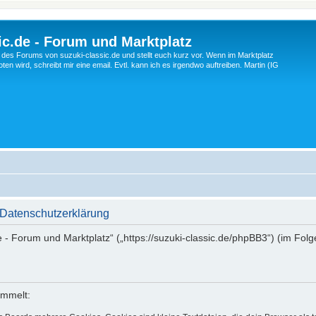
c.de - Forum und Marktplatz
ng des Forums von suzuki-classic.de und stellt euch kurz vor. Wenn im Marktplatz
ten wird, schreibt mir eine email. Evtl. kann ich es irgendwo auftreiben. Martin (IG
 Datenschutzerklärung
de - Forum und Marktplatz“ („https://suzuki-classic.de/phpBB3“) (im Fol
ammelt: