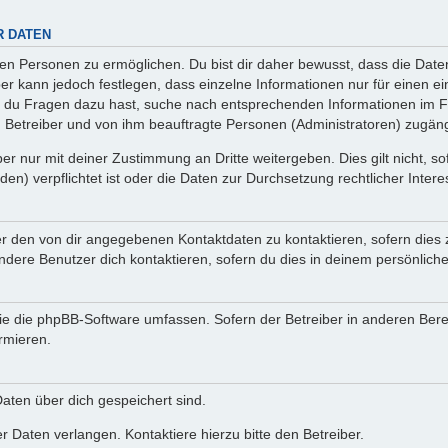
R DATEN
n Personen zu ermöglichen. Du bist dir daher bewusst, dass die Daten d
ber kann jedoch festlegen, dass einzelne Informationen nur für einen ei
n du Fragen dazu hast, suche nach entsprechenden Informationen im Fo
n Betreiber und von ihm beauftragte Personen (Administratoren) zugäng
r nur mit deiner Zustimmung an Dritte weitergeben. Dies gilt nicht, s
n) verpflichtet ist oder die Daten zur Durchsetzung rechtlicher Interes
er den von dir angegebenen Kontaktdaten zu kontaktieren, sofern dies 
andere Benutzer dich kontaktieren, sofern du dies in deinem persönliche
, die die phpBB-Software umfassen. Sofern der Betreiber in anderen Be
ormieren.
 Daten über dich gespeichert sind.
 Daten verlangen. Kontaktiere hierzu bitte den Betreiber.