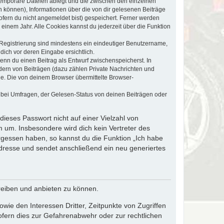
 temporäre Dateien ablegt und die zwischen den einzelnen
en können), Informationen über die von dir gelesenen Beiträge
ofern du nicht angemeldet bist) gespeichert. Ferner werden
einem Jahr. Alle Cookies kannst du jederzeit über die Funktion
e Registrierung sind mindestens ein eindeutiger Benutzername,
dich vor deren Eingabe ersichtlich.
wenn du einen Beitrag als Entwurf zwischenspeicherst. In
dern von Beiträgen (dazu zählen Private Nachrichten und
e. Die von deinem Browser übermittelte Browser-
 bei Umfragen, der Gelesen-Status von deinen Beiträgen oder
dieses Passwort nicht auf einer Vielzahl von
 um. Insbesondere wird dich kein Vertreter des
ergessen haben, so kannst du die Funktion „Ich habe
resse und sendet anschließend ein neu generiertes
reiben und anbieten zu können.
ie den Interessen Dritter, Zeitpunkte von Zugriffen
fern dies zur Gefahrenabwehr oder zur rechtlichen