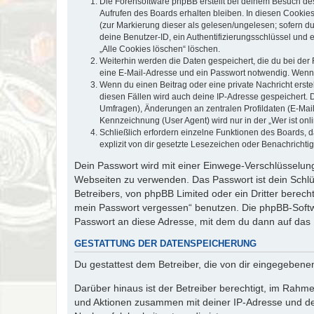
Die Forensoftware phpBB erstellt bei deinem Besuch de
Aufrufen des Boards erhalten bleiben. In diesen Cookies
(zur Markierung dieser als gelesen/ungelesen; sofern d
deine Benutzer-ID, ein Authentifizierungsschlüssel und 
„Alle Cookies löschen“ löschen.
Weiterhin werden die Daten gespeichert, die du bei der 
eine E-Mail-Adresse und ein Passwort notwendig. Wenn du
Wenn du einen Beitrag oder eine private Nachricht erste
diesen Fällen wird auch deine IP-Adresse gespeichert. 
Umfragen), Änderungen an zentralen Profildaten (E-Mai
Kennzeichnung (User Agent) wird nur in der „Wer ist onl
Schließlich erfordern einzelne Funktionen des Boards,
explizit von dir gesetzte Lesezeichen oder Benachrichti
Dein Passwort wird mit einer Einwege-Verschlüsselung 
Webseiten zu verwenden. Das Passwort ist dein Schlü
Betreibers, von phpBB Limited oder ein Dritter berec
mein Passwort vergessen“ benutzen. Die phpBB-Softw
Passwort an diese Adresse, mit dem du dann auf das 
GESTATTUNG DER DATENSPEICHERUNG
Du gestattest dem Betreiber, die von dir eingegeben
Darüber hinaus ist der Betreiber berechtigt, im Rahm
und Aktionen zusammen mit deiner IP-Adresse und de