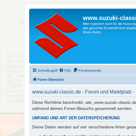
www.suzuki-classi
Bitte registriert euch für die Nutzu
das gesuchte Ersatzteil nicht angebo
Rhein-Ruhr)
Schnellzugriff
FAQ
Forumsspende
Foren-Übersicht
www.suzuki-classic.de - Forum und Marktplatz -
Diese Richtlinie beschreibt, wie „www.suzuki-classic.
während deines Foren-Besuchs gesammelt werden.
UMFANG UND ART DER DATENSPEICHERUNG
Deine Daten werden auf vier verschiedene Arten ges