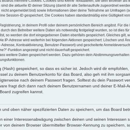
s Boards mehrere Cookies. Cookies sind kleine Textdateien, die dein Browser als
 sind die aktuelle ID deiner Sitzung (damit dir alle Seitenaufrufe zugeordnet werd
u nicht angemeldet bist) sowie Informationen über deine Teilnahme an Umfragen (s
eine Session-ID gespeichert. Die Cookies haben standardmäßig eine Gültigkeit von 
Registrierung, in deinem Profil oder deinem persönlichem Bereich angibst. Für di
rch den Betreiber weitere Daten als notwendig festgelegt wurden, so ist dies für 
llst, so werden die dort eingegebenen Daten ebenfalls gespeichert. Gleiches gilt, 
Die IP-Adresse wird weiterhin bei folgenden Aktionen gespeichert: Löschen und Än
l-Adresse, Kontoaktivierung, Benutzer-Passwort) und gescheiterte Anmeldeversuch
ine?“-Funktion angezeigt und nicht dauerhaft gespeichert.
 dass weitere Daten gespeichert werden. Dazu gehören dein Abstimmungsverhalten
gungsfunktionen.
(Hash) gespeichert, so dass es sicher ist. Jedoch wird dir empfohlen, 
ssel zu deinem Benutzerkonto für das Board, also geh mit ihm sorgsam
htigterweise nach deinem Passwort fragen. Solltest du dein Passwort v
are fragt dich dann nach deinem Benutzernamen und deiner E-Mail-Ad
Board zugreifen kannst.
en und oben näher spezifizierten Daten zu speichern, um das Board bet
en einer Interessenabwägung zwischen deinen und seinen Interessen sow
r von deinem Browser übermittelter Browser-Kennung zu speichern, so