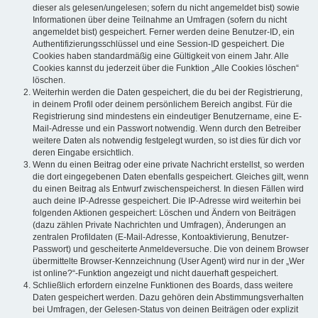
dieser als gelesen/ungelesen; sofern du nicht angemeldet bist) sowie
Informationen über deine Teilnahme an Umfragen (sofern du nicht
angemeldet bist) gespeichert. Ferner werden deine Benutzer-ID, ein
Authentifizierungsschlüssel und eine Session-ID gespeichert. Die
Cookies haben standardmäßig eine Gültigkeit von einem Jahr. Alle
Cookies kannst du jederzeit über die Funktion „Alle Cookies löschen“
löschen.
Weiterhin werden die Daten gespeichert, die du bei der Registrierung,
in deinem Profil oder deinem persönlichem Bereich angibst. Für die
Registrierung sind mindestens ein eindeutiger Benutzername, eine E-
Mail-Adresse und ein Passwort notwendig. Wenn durch den Betreiber
weitere Daten als notwendig festgelegt wurden, so ist dies für dich vor
deren Eingabe ersichtlich.
Wenn du einen Beitrag oder eine private Nachricht erstellst, so werden
die dort eingegebenen Daten ebenfalls gespeichert. Gleiches gilt, wenn
du einen Beitrag als Entwurf zwischenspeicherst. In diesen Fällen wird
auch deine IP-Adresse gespeichert. Die IP-Adresse wird weiterhin bei
folgenden Aktionen gespeichert: Löschen und Ändern von Beiträgen
(dazu zählen Private Nachrichten und Umfragen), Änderungen an
zentralen Profildaten (E-Mail-Adresse, Kontoaktivierung, Benutzer-
Passwort) und gescheiterte Anmeldeversuche. Die von deinem Browser
übermittelte Browser-Kennzeichnung (User Agent) wird nur in der „Wer
ist online?“-Funktion angezeigt und nicht dauerhaft gespeichert.
Schließlich erfordern einzelne Funktionen des Boards, dass weitere
Daten gespeichert werden. Dazu gehören dein Abstimmungsverhalten
bei Umfragen, der Gelesen-Status von deinen Beiträgen oder explizit