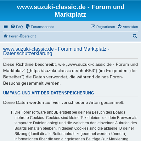
www.suzuki-classic.de - Forum und
Marktplatz
FAQ
Forumsspende
Registrieren
Anmelden
S
Foren-Übersicht
u
www.suzuki-classic.de - Forum und Marktplatz -
c
Datenschutzerklärung
h
Diese Richtlinie beschreibt, wie „www.suzuki-classic.de - Forum und
e
Marktplatz“ („https://suzuki-classic.de/phpBB3“) (im Folgenden „der
Betreiber“) die Daten verwendet, die während deines Foren-
Besuchs gesammelt werden.
UMFANG UND ART DER DATENSPEICHERUNG
Deine Daten werden auf vier verschiedene Arten gesammelt:
Die Forensoftware phpBB erstellt bei deinem Besuch des Boards
mehrere Cookies. Cookies sind kleine Textdateien, die dein Browser als
temporäre Dateien ablegt und die zwischen den einzelnen Aufrufen des
Boards erhalten bleiben. In diesen Cookies sind die aktuelle ID deiner
Sitzung (damit dir alle Seitenaufrufe zugeordnet werden können),
Informationen über die von dir gelesenen Beiträge (zur Markierung