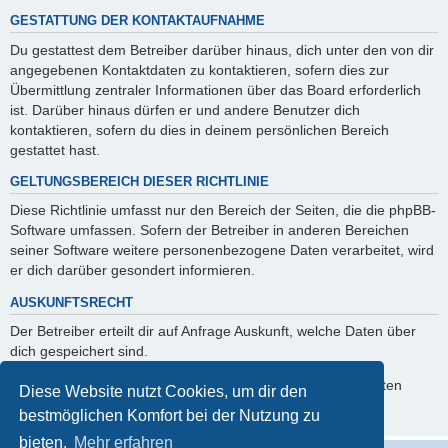
GESTATTUNG DER KONTAKTAUFNAHME
Du gestattest dem Betreiber darüber hinaus, dich unter den von dir
angegebenen Kontaktdaten zu kontaktieren, sofern dies zur
Übermittlung zentraler Informationen über das Board erforderlich
ist. Darüber hinaus dürfen er und andere Benutzer dich
kontaktieren, sofern du dies in deinem persönlichen Bereich
gestattet hast.
GELTUNGSBEREICH DIESER RICHTLINIE
Diese Richtlinie umfasst nur den Bereich der Seiten, die die phpBB-
Software umfassen. Sofern der Betreiber in anderen Bereichen
seiner Software weitere personenbezogene Daten verarbeitet, wird
er dich darüber gesondert informieren.
AUSKUNFTSRECHT
Der Betreiber erteilt dir auf Anfrage Auskunft, welche Daten über
dich gespeichert sind.
Du kannst jederzeit die Löschung bzw. Sperrung deiner Daten
Diese Website nutzt Cookies, um dir den
verlangen. Kontaktiere hierzu bitte den Betreiber.
bestmöglichen Komfort bei der Nutzung zu
bieten.
Mehr erfahren