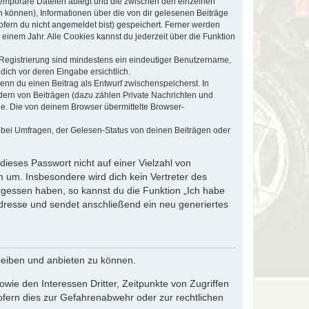
 temporäre Dateien ablegt und die zwischen den einzelnen
en können), Informationen über die von dir gelesenen Beiträge
ofern du nicht angemeldet bist) gespeichert. Ferner werden
einem Jahr. Alle Cookies kannst du jederzeit über die Funktion
e Registrierung sind mindestens ein eindeutiger Benutzername,
dich vor deren Eingabe ersichtlich.
wenn du einen Beitrag als Entwurf zwischenspeicherst. In
dern von Beiträgen (dazu zählen Private Nachrichten und
e. Die von deinem Browser übermittelte Browser-
 bei Umfragen, der Gelesen-Status von deinen Beiträgen oder
dieses Passwort nicht auf einer Vielzahl von
 um. Insbesondere wird dich kein Vertreter des
ergessen haben, so kannst du die Funktion „Ich habe
resse und sendet anschließend ein neu generiertes
reiben und anbieten zu können.
ie den Interessen Dritter, Zeitpunkte von Zugriffen
fern dies zur Gefahrenabwehr oder zur rechtlichen