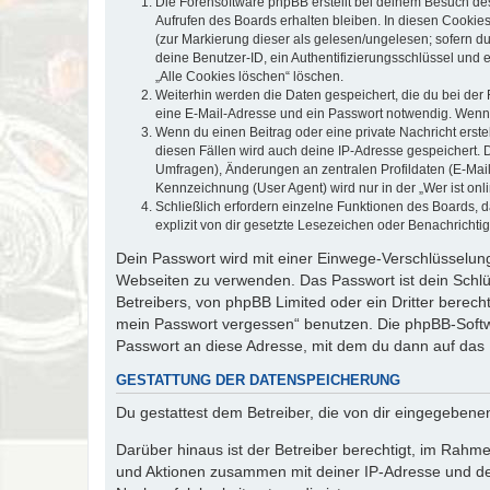
Die Forensoftware phpBB erstellt bei deinem Besuch de
Aufrufen des Boards erhalten bleiben. In diesen Cookies
(zur Markierung dieser als gelesen/ungelesen; sofern d
deine Benutzer-ID, ein Authentifizierungsschlüssel und 
„Alle Cookies löschen“ löschen.
Weiterhin werden die Daten gespeichert, die du bei der 
eine E-Mail-Adresse und ein Passwort notwendig. Wenn du
Wenn du einen Beitrag oder eine private Nachricht erste
diesen Fällen wird auch deine IP-Adresse gespeichert. 
Umfragen), Änderungen an zentralen Profildaten (E-Mai
Kennzeichnung (User Agent) wird nur in der „Wer ist onl
Schließlich erfordern einzelne Funktionen des Boards,
explizit von dir gesetzte Lesezeichen oder Benachrichti
Dein Passwort wird mit einer Einwege-Verschlüsselung 
Webseiten zu verwenden. Das Passwort ist dein Schlü
Betreibers, von phpBB Limited oder ein Dritter berec
mein Passwort vergessen“ benutzen. Die phpBB-Softw
Passwort an diese Adresse, mit dem du dann auf das 
GESTATTUNG DER DATENSPEICHERUNG
Du gestattest dem Betreiber, die von dir eingegeben
Darüber hinaus ist der Betreiber berechtigt, im Rahm
und Aktionen zusammen mit deiner IP-Adresse und de