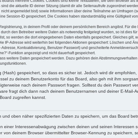
s Boards mehrere Cookies. Cookies sind kleine Textdateien, die dein Browser als
 sind die aktuelle ID deiner Sitzung (damit dir alle Seitenaufrufe zugeordnet werd
u nicht angemeldet bist) sowie Informationen über deine Teilnahme an Umfragen (s
eine Session-ID gespeichert. Die Cookies haben standardmäßig eine Gültigkeit von 
Registrierung, in deinem Profil oder deinem persönlichem Bereich angibst. Für di
rch den Betreiber weitere Daten als notwendig festgelegt wurden, so ist dies für 
llst, so werden die dort eingegebenen Daten ebenfalls gespeichert. Gleiches gilt, 
Die IP-Adresse wird weiterhin bei folgenden Aktionen gespeichert: Löschen und Än
l-Adresse, Kontoaktivierung, Benutzer-Passwort) und gescheiterte Anmeldeversuch
ine?“-Funktion angezeigt und nicht dauerhaft gespeichert.
 dass weitere Daten gespeichert werden. Dazu gehören dein Abstimmungsverhalten
gungsfunktionen.
(Hash) gespeichert, so dass es sicher ist. Jedoch wird dir empfohlen, 
ssel zu deinem Benutzerkonto für das Board, also geh mit ihm sorgsam
htigterweise nach deinem Passwort fragen. Solltest du dein Passwort v
are fragt dich dann nach deinem Benutzernamen und deiner E-Mail-Ad
Board zugreifen kannst.
en und oben näher spezifizierten Daten zu speichern, um das Board bet
en einer Interessenabwägung zwischen deinen und seinen Interessen sow
r von deinem Browser übermittelter Browser-Kennung zu speichern, so