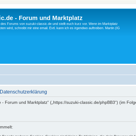
c.de - Forum und Marktplatz
ng des Forums von suzuki-classic.de und stellt euch kurz vor. Wenn im Marktplatz
ten wird, schreibt mir eine email. Evtl. kann ich es irgendwo auftreiben. Martin (IG
 Datenschutzerklärung
de - Forum und Marktplatz“ („https://suzuki-classic.de/phpBB3“) (im Fol
ammelt: