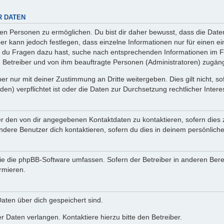
R DATEN
n Personen zu ermöglichen. Du bist dir daher bewusst, dass die Daten d
ber kann jedoch festlegen, dass einzelne Informationen nur für einen ei
n du Fragen dazu hast, suche nach entsprechenden Informationen im Fo
n Betreiber und von ihm beauftragte Personen (Administratoren) zugäng
r nur mit deiner Zustimmung an Dritte weitergeben. Dies gilt nicht, s
n) verpflichtet ist oder die Daten zur Durchsetzung rechtlicher Interes
er den von dir angegebenen Kontaktdaten zu kontaktieren, sofern dies 
andere Benutzer dich kontaktieren, sofern du dies in deinem persönliche
, die die phpBB-Software umfassen. Sofern der Betreiber in anderen Be
ormieren.
 Daten über dich gespeichert sind.
 Daten verlangen. Kontaktiere hierzu bitte den Betreiber.