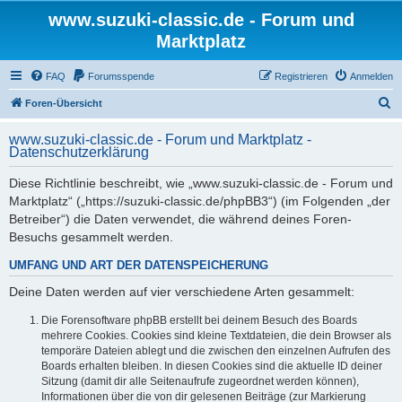
www.suzuki-classic.de - Forum und
Marktplatz
FAQ
Forumsspende
Registrieren
Anmelden
S
Foren-Übersicht
u
www.suzuki-classic.de - Forum und Marktplatz -
c
Datenschutzerklärung
h
Diese Richtlinie beschreibt, wie „www.suzuki-classic.de - Forum und
e
Marktplatz“ („https://suzuki-classic.de/phpBB3“) (im Folgenden „der
Betreiber“) die Daten verwendet, die während deines Foren-
Besuchs gesammelt werden.
UMFANG UND ART DER DATENSPEICHERUNG
Deine Daten werden auf vier verschiedene Arten gesammelt:
Die Forensoftware phpBB erstellt bei deinem Besuch des Boards
mehrere Cookies. Cookies sind kleine Textdateien, die dein Browser als
temporäre Dateien ablegt und die zwischen den einzelnen Aufrufen des
Boards erhalten bleiben. In diesen Cookies sind die aktuelle ID deiner
Sitzung (damit dir alle Seitenaufrufe zugeordnet werden können),
Informationen über die von dir gelesenen Beiträge (zur Markierung