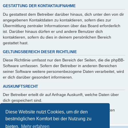
GESTATTUNG DER KONTAKTAUFNAHME
Du gestattest dem Betreiber darüber hinaus, dich unter den von dir
angegebenen Kontaktdaten zu kontaktieren, sofern dies zur
Übermittlung zentraler Informationen über das Board erforderlich
ist. Darüber hinaus dürfen er und andere Benutzer dich
kontaktieren, sofern du dies in deinem persönlichen Bereich
gestattet hast.
GELTUNGSBEREICH DIESER RICHTLINIE
Diese Richtlinie umfasst nur den Bereich der Seiten, die die phpBB-
Software umfassen. Sofern der Betreiber in anderen Bereichen
seiner Software weitere personenbezogene Daten verarbeitet, wird
er dich darüber gesondert informieren.
AUSKUNFTSRECHT
Der Betreiber erteilt dir auf Anfrage Auskunft, welche Daten über
dich gespeichert sind.
Du kannst jederzeit die Löschung bzw. Sperrung deiner Daten
Diese Website nutzt Cookies, um dir den
verlangen. Kontaktiere hierzu bitte den Betreiber.
bestmöglichen Komfort bei der Nutzung zu
bieten.
Mehr erfahren