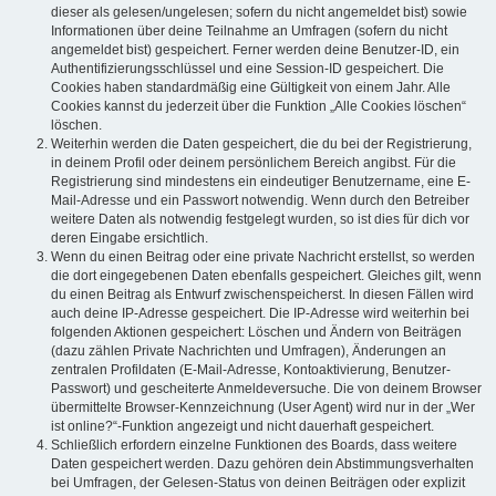
dieser als gelesen/ungelesen; sofern du nicht angemeldet bist) sowie
Informationen über deine Teilnahme an Umfragen (sofern du nicht
angemeldet bist) gespeichert. Ferner werden deine Benutzer-ID, ein
Authentifizierungsschlüssel und eine Session-ID gespeichert. Die
Cookies haben standardmäßig eine Gültigkeit von einem Jahr. Alle
Cookies kannst du jederzeit über die Funktion „Alle Cookies löschen“
löschen.
Weiterhin werden die Daten gespeichert, die du bei der Registrierung,
in deinem Profil oder deinem persönlichem Bereich angibst. Für die
Registrierung sind mindestens ein eindeutiger Benutzername, eine E-
Mail-Adresse und ein Passwort notwendig. Wenn durch den Betreiber
weitere Daten als notwendig festgelegt wurden, so ist dies für dich vor
deren Eingabe ersichtlich.
Wenn du einen Beitrag oder eine private Nachricht erstellst, so werden
die dort eingegebenen Daten ebenfalls gespeichert. Gleiches gilt, wenn
du einen Beitrag als Entwurf zwischenspeicherst. In diesen Fällen wird
auch deine IP-Adresse gespeichert. Die IP-Adresse wird weiterhin bei
folgenden Aktionen gespeichert: Löschen und Ändern von Beiträgen
(dazu zählen Private Nachrichten und Umfragen), Änderungen an
zentralen Profildaten (E-Mail-Adresse, Kontoaktivierung, Benutzer-
Passwort) und gescheiterte Anmeldeversuche. Die von deinem Browser
übermittelte Browser-Kennzeichnung (User Agent) wird nur in der „Wer
ist online?“-Funktion angezeigt und nicht dauerhaft gespeichert.
Schließlich erfordern einzelne Funktionen des Boards, dass weitere
Daten gespeichert werden. Dazu gehören dein Abstimmungsverhalten
bei Umfragen, der Gelesen-Status von deinen Beiträgen oder explizit