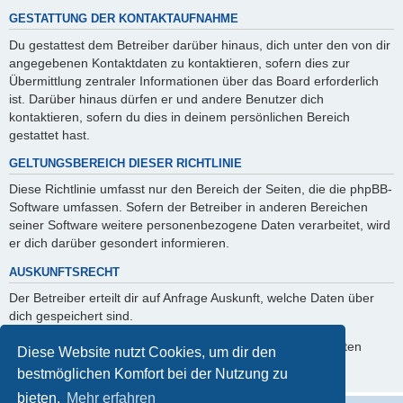
GESTATTUNG DER KONTAKTAUFNAHME
Du gestattest dem Betreiber darüber hinaus, dich unter den von dir
angegebenen Kontaktdaten zu kontaktieren, sofern dies zur
Übermittlung zentraler Informationen über das Board erforderlich
ist. Darüber hinaus dürfen er und andere Benutzer dich
kontaktieren, sofern du dies in deinem persönlichen Bereich
gestattet hast.
GELTUNGSBEREICH DIESER RICHTLINIE
Diese Richtlinie umfasst nur den Bereich der Seiten, die die phpBB-
Software umfassen. Sofern der Betreiber in anderen Bereichen
seiner Software weitere personenbezogene Daten verarbeitet, wird
er dich darüber gesondert informieren.
AUSKUNFTSRECHT
Der Betreiber erteilt dir auf Anfrage Auskunft, welche Daten über
dich gespeichert sind.
Du kannst jederzeit die Löschung bzw. Sperrung deiner Daten
Diese Website nutzt Cookies, um dir den
verlangen. Kontaktiere hierzu bitte den Betreiber.
bestmöglichen Komfort bei der Nutzung zu
bieten.
Mehr erfahren