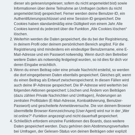
dieser als gelesen/ungelesen; sofern du nicht angemeldet bist) sowie
Informationen über deine Teilnahme an Umfragen (sofern du nicht
angemeldet bist) gespeichert. Ferner werden deine Benutzer-ID, ein
Authentifizierungsschlüssel und eine Session-ID gespeichert. Die
Cookies haben standardmäßig eine Gültigkeit von einem Jahr. Alle
Cookies kannst du jederzeit über die Funktion „Alle Cookies löschen“
löschen.
Weiterhin werden die Daten gespeichert, die du bei der Registrierung,
in deinem Profil oder deinem persönlichem Bereich angibst. Für die
Registrierung sind mindestens ein eindeutiger Benutzername, eine E-
Mail-Adresse und ein Passwort notwendig. Wenn durch den Betreiber
weitere Daten als notwendig festgelegt wurden, so ist dies für dich vor
deren Eingabe ersichtlich.
Wenn du einen Beitrag oder eine private Nachricht erstellst, so werden
die dort eingegebenen Daten ebenfalls gespeichert. Gleiches gilt, wenn
du einen Beitrag als Entwurf zwischenspeicherst. In diesen Fällen wird
auch deine IP-Adresse gespeichert. Die IP-Adresse wird weiterhin bei
folgenden Aktionen gespeichert: Löschen und Ändern von Beiträgen
(dazu zählen Private Nachrichten und Umfragen), Änderungen an
zentralen Profildaten (E-Mail-Adresse, Kontoaktivierung, Benutzer-
Passwort) und gescheiterte Anmeldeversuche. Die von deinem Browser
übermittelte Browser-Kennzeichnung (User Agent) wird nur in der „Wer
ist online?“-Funktion angezeigt und nicht dauerhaft gespeichert.
Schließlich erfordern einzelne Funktionen des Boards, dass weitere
Daten gespeichert werden. Dazu gehören dein Abstimmungsverhalten
bei Umfragen, der Gelesen-Status von deinen Beiträgen oder explizit