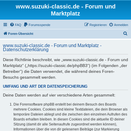
www.suzuki-classic.de - Forum und
Marktplatz
FAQ
Forumsspende
Registrieren
Anmelden
S
Foren-Übersicht
u
www.suzuki-classic.de - Forum und Marktplatz -
c
Datenschutzerklärung
h
Diese Richtlinie beschreibt, wie „www.suzuki-classic.de - Forum und
e
Marktplatz“ („https://suzuki-classic.de/phpBB3“) (im Folgenden „der
Betreiber“) die Daten verwendet, die während deines Foren-
Besuchs gesammelt werden.
UMFANG UND ART DER DATENSPEICHERUNG
Deine Daten werden auf vier verschiedene Arten gesammelt:
Die Forensoftware phpBB erstellt bei deinem Besuch des Boards
mehrere Cookies. Cookies sind kleine Textdateien, die dein Browser als
temporäre Dateien ablegt und die zwischen den einzelnen Aufrufen des
Boards erhalten bleiben. In diesen Cookies sind die aktuelle ID deiner
Sitzung (damit dir alle Seitenaufrufe zugeordnet werden können),
Informationen über die von dir gelesenen Beiträge (zur Markierung