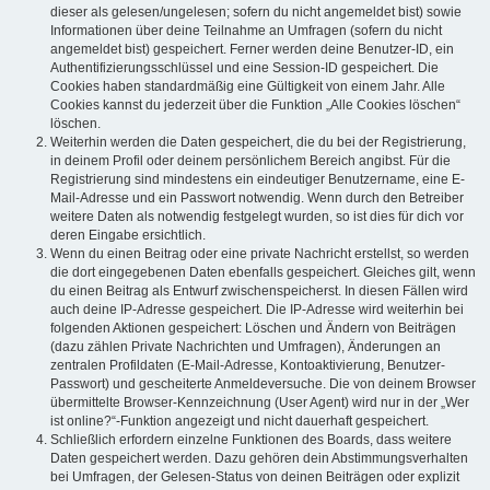
dieser als gelesen/ungelesen; sofern du nicht angemeldet bist) sowie
Informationen über deine Teilnahme an Umfragen (sofern du nicht
angemeldet bist) gespeichert. Ferner werden deine Benutzer-ID, ein
Authentifizierungsschlüssel und eine Session-ID gespeichert. Die
Cookies haben standardmäßig eine Gültigkeit von einem Jahr. Alle
Cookies kannst du jederzeit über die Funktion „Alle Cookies löschen“
löschen.
Weiterhin werden die Daten gespeichert, die du bei der Registrierung,
in deinem Profil oder deinem persönlichem Bereich angibst. Für die
Registrierung sind mindestens ein eindeutiger Benutzername, eine E-
Mail-Adresse und ein Passwort notwendig. Wenn durch den Betreiber
weitere Daten als notwendig festgelegt wurden, so ist dies für dich vor
deren Eingabe ersichtlich.
Wenn du einen Beitrag oder eine private Nachricht erstellst, so werden
die dort eingegebenen Daten ebenfalls gespeichert. Gleiches gilt, wenn
du einen Beitrag als Entwurf zwischenspeicherst. In diesen Fällen wird
auch deine IP-Adresse gespeichert. Die IP-Adresse wird weiterhin bei
folgenden Aktionen gespeichert: Löschen und Ändern von Beiträgen
(dazu zählen Private Nachrichten und Umfragen), Änderungen an
zentralen Profildaten (E-Mail-Adresse, Kontoaktivierung, Benutzer-
Passwort) und gescheiterte Anmeldeversuche. Die von deinem Browser
übermittelte Browser-Kennzeichnung (User Agent) wird nur in der „Wer
ist online?“-Funktion angezeigt und nicht dauerhaft gespeichert.
Schließlich erfordern einzelne Funktionen des Boards, dass weitere
Daten gespeichert werden. Dazu gehören dein Abstimmungsverhalten
bei Umfragen, der Gelesen-Status von deinen Beiträgen oder explizit