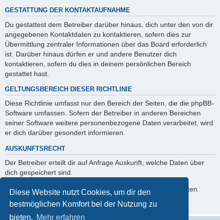
GESTATTUNG DER KONTAKTAUFNAHME
Du gestattest dem Betreiber darüber hinaus, dich unter den von dir
angegebenen Kontaktdaten zu kontaktieren, sofern dies zur
Übermittlung zentraler Informationen über das Board erforderlich
ist. Darüber hinaus dürfen er und andere Benutzer dich
kontaktieren, sofern du dies in deinem persönlichen Bereich
gestattet hast.
GELTUNGSBEREICH DIESER RICHTLINIE
Diese Richtlinie umfasst nur den Bereich der Seiten, die die phpBB-
Software umfassen. Sofern der Betreiber in anderen Bereichen
seiner Software weitere personenbezogene Daten verarbeitet, wird
er dich darüber gesondert informieren.
AUSKUNFTSRECHT
Der Betreiber erteilt dir auf Anfrage Auskunft, welche Daten über
dich gespeichert sind.
Du kannst jederzeit die Löschung bzw. Sperrung deiner Daten
Diese Website nutzt Cookies, um dir den
verlangen. Kontaktiere hierzu bitte den Betreiber.
bestmöglichen Komfort bei der Nutzung zu
bieten.
Mehr erfahren