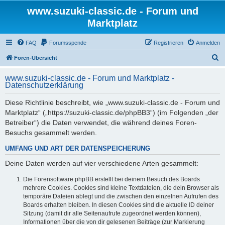
www.suzuki-classic.de - Forum und
Marktplatz
FAQ
Forumsspende
Registrieren
Anmelden
S
Foren-Übersicht
u
www.suzuki-classic.de - Forum und Marktplatz -
c
Datenschutzerklärung
h
Diese Richtlinie beschreibt, wie „www.suzuki-classic.de - Forum und
e
Marktplatz“ („https://suzuki-classic.de/phpBB3“) (im Folgenden „der
Betreiber“) die Daten verwendet, die während deines Foren-
Besuchs gesammelt werden.
UMFANG UND ART DER DATENSPEICHERUNG
Deine Daten werden auf vier verschiedene Arten gesammelt:
Die Forensoftware phpBB erstellt bei deinem Besuch des Boards
mehrere Cookies. Cookies sind kleine Textdateien, die dein Browser als
temporäre Dateien ablegt und die zwischen den einzelnen Aufrufen des
Boards erhalten bleiben. In diesen Cookies sind die aktuelle ID deiner
Sitzung (damit dir alle Seitenaufrufe zugeordnet werden können),
Informationen über die von dir gelesenen Beiträge (zur Markierung