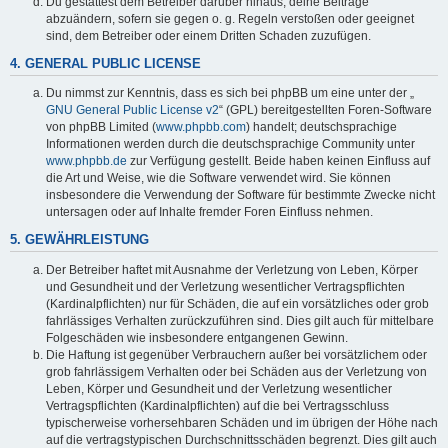
Du gestattest dem Betreiber darüber hinaus, deine Beiträge
abzuändern, sofern sie gegen o. g. Regeln verstoßen oder geeignet
sind, dem Betreiber oder einem Dritten Schaden zuzufügen.
4. GENERAL PUBLIC LICENSE
Du nimmst zur Kenntnis, dass es sich bei phpBB um eine unter der „
GNU General Public License v2
“ (GPL) bereitgestellten Foren-Software
von phpBB Limited (
www.phpbb.com
) handelt; deutschsprachige
Informationen werden durch die deutschsprachige Community unter
www.phpbb.de
zur Verfügung gestellt. Beide haben keinen Einfluss auf
die Art und Weise, wie die Software verwendet wird. Sie können
insbesondere die Verwendung der Software für bestimmte Zwecke nicht
untersagen oder auf Inhalte fremder Foren Einfluss nehmen.
5. GEWÄHRLEISTUNG
Der Betreiber haftet mit Ausnahme der Verletzung von Leben, Körper
und Gesundheit und der Verletzung wesentlicher Vertragspflichten
(Kardinalpflichten) nur für Schäden, die auf ein vorsätzliches oder grob
fahrlässiges Verhalten zurückzuführen sind. Dies gilt auch für mittelbare
Folgeschäden wie insbesondere entgangenen Gewinn.
Die Haftung ist gegenüber Verbrauchern außer bei vorsätzlichem oder
grob fahrlässigem Verhalten oder bei Schäden aus der Verletzung von
Leben, Körper und Gesundheit und der Verletzung wesentlicher
Vertragspflichten (Kardinalpflichten) auf die bei Vertragsschluss
typischerweise vorhersehbaren Schäden und im übrigen der Höhe nach
auf die vertragstypischen Durchschnittsschäden begrenzt. Dies gilt auch