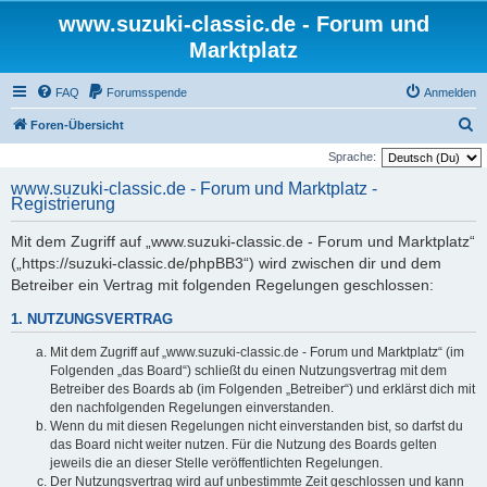
www.suzuki-classic.de - Forum und
Marktplatz
FAQ
Forumsspende
Anmelden
S
Foren-Übersicht
u
Sprache:
c
www.suzuki-classic.de - Forum und Marktplatz -
Registrierung
h
e
Mit dem Zugriff auf „www.suzuki-classic.de - Forum und Marktplatz“
(„https://suzuki-classic.de/phpBB3“) wird zwischen dir und dem
Betreiber ein Vertrag mit folgenden Regelungen geschlossen:
1. NUTZUNGSVERTRAG
Mit dem Zugriff auf „www.suzuki-classic.de - Forum und Marktplatz“ (im
Folgenden „das Board“) schließt du einen Nutzungsvertrag mit dem
Betreiber des Boards ab (im Folgenden „Betreiber“) und erklärst dich mit
den nachfolgenden Regelungen einverstanden.
Wenn du mit diesen Regelungen nicht einverstanden bist, so darfst du
das Board nicht weiter nutzen. Für die Nutzung des Boards gelten
jeweils die an dieser Stelle veröffentlichten Regelungen.
Der Nutzungsvertrag wird auf unbestimmte Zeit geschlossen und kann