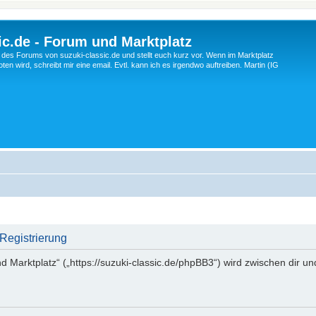
c.de - Forum und Marktplatz
ng des Forums von suzuki-classic.de und stellt euch kurz vor. Wenn im Marktplatz
ten wird, schreibt mir eine email. Evtl. kann ich es irgendwo auftreiben. Martin (IG
 Registrierung
d Marktplatz“ („https://suzuki-classic.de/phpBB3“) wird zwischen dir u