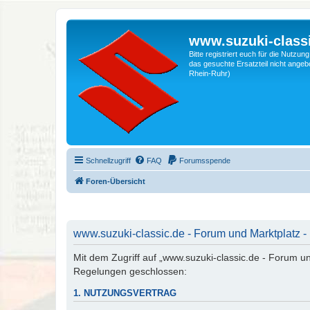
www.suzuki-classi
Bitte registriert euch für die Nutzu
das gesuchte Ersatzteil nicht angebo
Rhein-Ruhr)
Schnellzugriff
FAQ
Forumsspende
Foren-Übersicht
www.suzuki-classic.de - Forum und Marktplatz -
Mit dem Zugriff auf „www.suzuki-classic.de - Forum un
Regelungen geschlossen:
1. NUTZUNGSVERTRAG