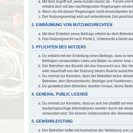
Mit dem Zugriff auf „www.suzuki-classic.de - Forum und 
erklärst dich mit den nachfolgenden Regelungen einver
Wenn du mit diesen Regelungen nicht einverstanden bist,
Der Nutzungsvertrag wird auf unbestimmte Zeit geschlos
2. EINRÄUMUNG VON NUTZUNGSRECHTEN
Mit dem Erstellen eines Beitrags erteilst du dem Betrei
Das Nutzungsrecht nach Punkt 2, Unterpunkt a bleibt 
3. PFLICHTEN DES NUTZERS
Du erklärst mit der Erstellung eines Beitrags, dass er ke
Beiträgen verwendeten Links und Bilder zu setzen bzw.
Der Betreiber des Boards übt das Hausrecht aus. Bei V
oder dauerhaft von der Nutzung dieses Boards ausschlie
Du nimmst zur Kenntnis, dass der Betreiber keine Verantw
Betreiber, dein Benutzerkonto, Beiträge und Funktionen 
Du gestattest dem Betreiber darüber hinaus, deine Beit
4. GENERAL PUBLIC LICENSE
Du nimmst zur Kenntnis, dass es sich bei phpBB um eine
deutschsprachige Informationen werden durch die deu
verwendet wird. Sie können insbesondere die Verwendun
5. GEWÄHRLEISTUNG
Der Betreiber haftet mit Ausnahme der Verletzung von Le