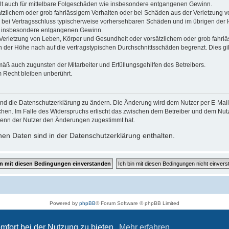
gilt auch für mittelbare Folgeschäden wie insbesondere entgangenen Gewinn.
ätzlichem oder grob fahrlässigem Verhalten oder bei Schäden aus der Verletzung 
 die bei Vertragsschluss typischerweise vorhersehbaren Schäden und im übrigen de
wie insbesondere entgangenen Gewinn.
erletzung von Leben, Körper und Gesundheit oder vorsätzlichem oder grob fahrläs
der Höhe nach auf die vertragstypischen Durchschnittsschäden begrenzt. Dies gi
mäß auch zugunsten der Mitarbeiter und Erfüllungsgehilfen des Betreibers.
 Recht bleiben unberührt.
und die Datenschutzerklärung zu ändern. Die Änderung wird dem Nutzer per E-Mail m
chen. Im Falle des Widerspruchs erlischt das zwischen dem Betreiber und dem Nutze
wenn der Nutzer den Änderungen zugestimmt hat.
en Daten sind in der Datenschutzerklärung enthalten.
Powered by
phpBB
® Forum Software © phpBB Limited
Deutsche Übersetzung durch
phpBB.de
Datenschutz
|
Nutzungsbedingungen
mfort bei der Nutzung zu bieten.
Mehr erfahren