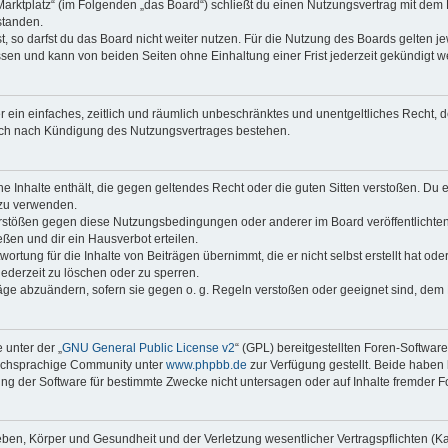
Marktplatz“ (im Folgenden „das Board“) schließt du einen Nutzungsvertrag mit dem
standen.
 so darfst du das Board nicht weiter nutzen. Für die Nutzung des Boards gelten jew
sen und kann von beiden Seiten ohne Einhaltung einer Frist jederzeit gekündigt w
ber ein einfaches, zeitlich und räumlich unbeschränktes und unentgeltliches Recht
auch nach Kündigung des Nutzungsvertrages bestehen.
ine Inhalte enthält, die gegen geltendes Recht oder die guten Sitten verstoßen. Du 
 zu verwenden.
erstößen gegen diese Nutzungsbedingungen oder anderer im Board veröffentlichte
ßen und dir ein Hausverbot erteilen.
ortung für die Inhalte von Beiträgen übernimmt, die er nicht selbst erstellt hat od
jederzeit zu löschen oder zu sperren.
räge abzuändern, sofern sie gegen o. g. Regeln verstoßen oder geeignet sind, dem
 unter der „
GNU General Public License v2
“ (GPL) bereitgestellten Foren-Softwar
tschsprachige Community unter
www.phpbb.de
zur Verfügung gestellt. Beide haben 
g der Software für bestimmte Zwecke nicht untersagen oder auf Inhalte fremder F
ben, Körper und Gesundheit und der Verletzung wesentlicher Vertragspflichten (Kard