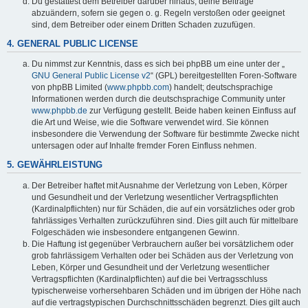
Du gestattest dem Betreiber darüber hinaus, deine Beiträge
abzuändern, sofern sie gegen o. g. Regeln verstoßen oder geeignet
sind, dem Betreiber oder einem Dritten Schaden zuzufügen.
4. GENERAL PUBLIC LICENSE
Du nimmst zur Kenntnis, dass es sich bei phpBB um eine unter der „
GNU General Public License v2
“ (GPL) bereitgestellten Foren-Software
von phpBB Limited (
www.phpbb.com
) handelt; deutschsprachige
Informationen werden durch die deutschsprachige Community unter
www.phpbb.de
zur Verfügung gestellt. Beide haben keinen Einfluss auf
die Art und Weise, wie die Software verwendet wird. Sie können
insbesondere die Verwendung der Software für bestimmte Zwecke nicht
untersagen oder auf Inhalte fremder Foren Einfluss nehmen.
5. GEWÄHRLEISTUNG
Der Betreiber haftet mit Ausnahme der Verletzung von Leben, Körper
und Gesundheit und der Verletzung wesentlicher Vertragspflichten
(Kardinalpflichten) nur für Schäden, die auf ein vorsätzliches oder grob
fahrlässiges Verhalten zurückzuführen sind. Dies gilt auch für mittelbare
Folgeschäden wie insbesondere entgangenen Gewinn.
Die Haftung ist gegenüber Verbrauchern außer bei vorsätzlichem oder
grob fahrlässigem Verhalten oder bei Schäden aus der Verletzung von
Leben, Körper und Gesundheit und der Verletzung wesentlicher
Vertragspflichten (Kardinalpflichten) auf die bei Vertragsschluss
typischerweise vorhersehbaren Schäden und im übrigen der Höhe nach
auf die vertragstypischen Durchschnittsschäden begrenzt. Dies gilt auch