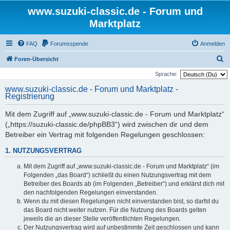
www.suzuki-classic.de - Forum und
Marktplatz
FAQ
Forumsspende
Anmelden
S
Foren-Übersicht
u
Sprache:
c
www.suzuki-classic.de - Forum und Marktplatz -
Registrierung
h
e
Mit dem Zugriff auf „www.suzuki-classic.de - Forum und Marktplatz“
(„https://suzuki-classic.de/phpBB3“) wird zwischen dir und dem
Betreiber ein Vertrag mit folgenden Regelungen geschlossen:
1. NUTZUNGSVERTRAG
Mit dem Zugriff auf „www.suzuki-classic.de - Forum und Marktplatz“ (im
Folgenden „das Board“) schließt du einen Nutzungsvertrag mit dem
Betreiber des Boards ab (im Folgenden „Betreiber“) und erklärst dich mit
den nachfolgenden Regelungen einverstanden.
Wenn du mit diesen Regelungen nicht einverstanden bist, so darfst du
das Board nicht weiter nutzen. Für die Nutzung des Boards gelten
jeweils die an dieser Stelle veröffentlichten Regelungen.
Der Nutzungsvertrag wird auf unbestimmte Zeit geschlossen und kann