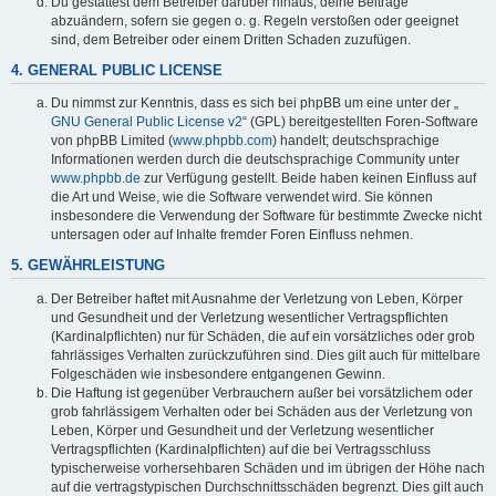
Du gestattest dem Betreiber darüber hinaus, deine Beiträge
abzuändern, sofern sie gegen o. g. Regeln verstoßen oder geeignet
sind, dem Betreiber oder einem Dritten Schaden zuzufügen.
4. GENERAL PUBLIC LICENSE
Du nimmst zur Kenntnis, dass es sich bei phpBB um eine unter der „
GNU General Public License v2
“ (GPL) bereitgestellten Foren-Software
von phpBB Limited (
www.phpbb.com
) handelt; deutschsprachige
Informationen werden durch die deutschsprachige Community unter
www.phpbb.de
zur Verfügung gestellt. Beide haben keinen Einfluss auf
die Art und Weise, wie die Software verwendet wird. Sie können
insbesondere die Verwendung der Software für bestimmte Zwecke nicht
untersagen oder auf Inhalte fremder Foren Einfluss nehmen.
5. GEWÄHRLEISTUNG
Der Betreiber haftet mit Ausnahme der Verletzung von Leben, Körper
und Gesundheit und der Verletzung wesentlicher Vertragspflichten
(Kardinalpflichten) nur für Schäden, die auf ein vorsätzliches oder grob
fahrlässiges Verhalten zurückzuführen sind. Dies gilt auch für mittelbare
Folgeschäden wie insbesondere entgangenen Gewinn.
Die Haftung ist gegenüber Verbrauchern außer bei vorsätzlichem oder
grob fahrlässigem Verhalten oder bei Schäden aus der Verletzung von
Leben, Körper und Gesundheit und der Verletzung wesentlicher
Vertragspflichten (Kardinalpflichten) auf die bei Vertragsschluss
typischerweise vorhersehbaren Schäden und im übrigen der Höhe nach
auf die vertragstypischen Durchschnittsschäden begrenzt. Dies gilt auch