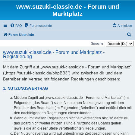
www.suzuki-classic.de - Forum und
Marktplatz
FAQ
Forumsspende
Anmelden
S
Foren-Übersicht
u
Sprache:
c
www.suzuki-classic.de - Forum und Marktplatz -
Registrierung
h
e
Mit dem Zugriff auf „www.suzuki-classic.de - Forum und Marktplatz“
(„https://suzuki-classic.de/phpBB3“) wird zwischen dir und dem
Betreiber ein Vertrag mit folgenden Regelungen geschlossen:
1. NUTZUNGSVERTRAG
Mit dem Zugriff auf „www.suzuki-classic.de - Forum und Marktplatz“ (im
Folgenden „das Board“) schließt du einen Nutzungsvertrag mit dem
Betreiber des Boards ab (im Folgenden „Betreiber“) und erklärst dich mit
den nachfolgenden Regelungen einverstanden.
Wenn du mit diesen Regelungen nicht einverstanden bist, so darfst du
das Board nicht weiter nutzen. Für die Nutzung des Boards gelten
jeweils die an dieser Stelle veröffentlichten Regelungen.
Der Nutzungsvertrag wird auf unbestimmte Zeit geschlossen und kann