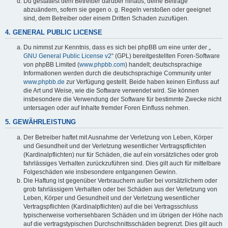
Du gestattest dem Betreiber darüber hinaus, deine Beiträge
abzuändern, sofern sie gegen o. g. Regeln verstoßen oder geeignet
sind, dem Betreiber oder einem Dritten Schaden zuzufügen.
4. GENERAL PUBLIC LICENSE
Du nimmst zur Kenntnis, dass es sich bei phpBB um eine unter der „
GNU General Public License v2
“ (GPL) bereitgestellten Foren-Software
von phpBB Limited (
www.phpbb.com
) handelt; deutschsprachige
Informationen werden durch die deutschsprachige Community unter
www.phpbb.de
zur Verfügung gestellt. Beide haben keinen Einfluss auf
die Art und Weise, wie die Software verwendet wird. Sie können
insbesondere die Verwendung der Software für bestimmte Zwecke nicht
untersagen oder auf Inhalte fremder Foren Einfluss nehmen.
5. GEWÄHRLEISTUNG
Der Betreiber haftet mit Ausnahme der Verletzung von Leben, Körper
und Gesundheit und der Verletzung wesentlicher Vertragspflichten
(Kardinalpflichten) nur für Schäden, die auf ein vorsätzliches oder grob
fahrlässiges Verhalten zurückzuführen sind. Dies gilt auch für mittelbare
Folgeschäden wie insbesondere entgangenen Gewinn.
Die Haftung ist gegenüber Verbrauchern außer bei vorsätzlichem oder
grob fahrlässigem Verhalten oder bei Schäden aus der Verletzung von
Leben, Körper und Gesundheit und der Verletzung wesentlicher
Vertragspflichten (Kardinalpflichten) auf die bei Vertragsschluss
typischerweise vorhersehbaren Schäden und im übrigen der Höhe nach
auf die vertragstypischen Durchschnittsschäden begrenzt. Dies gilt auch