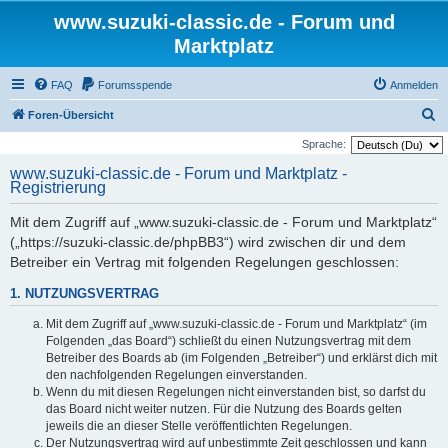
www.suzuki-classic.de - Forum und
Marktplatz
FAQ
Forumsspende
Anmelden
S
Foren-Übersicht
u
Sprache:
c
www.suzuki-classic.de - Forum und Marktplatz -
Registrierung
h
e
Mit dem Zugriff auf „www.suzuki-classic.de - Forum und Marktplatz“
(„https://suzuki-classic.de/phpBB3“) wird zwischen dir und dem
Betreiber ein Vertrag mit folgenden Regelungen geschlossen:
1. NUTZUNGSVERTRAG
Mit dem Zugriff auf „www.suzuki-classic.de - Forum und Marktplatz“ (im
Folgenden „das Board“) schließt du einen Nutzungsvertrag mit dem
Betreiber des Boards ab (im Folgenden „Betreiber“) und erklärst dich mit
den nachfolgenden Regelungen einverstanden.
Wenn du mit diesen Regelungen nicht einverstanden bist, so darfst du
das Board nicht weiter nutzen. Für die Nutzung des Boards gelten
jeweils die an dieser Stelle veröffentlichten Regelungen.
Der Nutzungsvertrag wird auf unbestimmte Zeit geschlossen und kann