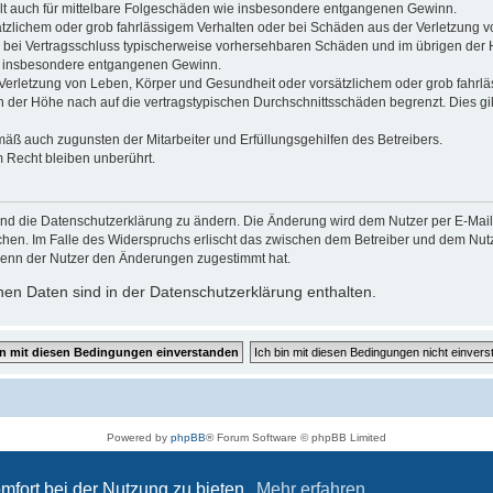
gilt auch für mittelbare Folgeschäden wie insbesondere entgangenen Gewinn.
ätzlichem oder grob fahrlässigem Verhalten oder bei Schäden aus der Verletzung 
 die bei Vertragsschluss typischerweise vorhersehbaren Schäden und im übrigen de
wie insbesondere entgangenen Gewinn.
erletzung von Leben, Körper und Gesundheit oder vorsätzlichem oder grob fahrläs
der Höhe nach auf die vertragstypischen Durchschnittsschäden begrenzt. Dies gi
mäß auch zugunsten der Mitarbeiter und Erfüllungsgehilfen des Betreibers.
 Recht bleiben unberührt.
und die Datenschutzerklärung zu ändern. Die Änderung wird dem Nutzer per E-Mail m
chen. Im Falle des Widerspruchs erlischt das zwischen dem Betreiber und dem Nutze
wenn der Nutzer den Änderungen zugestimmt hat.
en Daten sind in der Datenschutzerklärung enthalten.
Powered by
phpBB
® Forum Software © phpBB Limited
Deutsche Übersetzung durch
phpBB.de
Datenschutz
|
Nutzungsbedingungen
mfort bei der Nutzung zu bieten.
Mehr erfahren