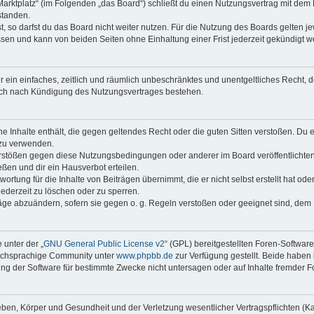
Marktplatz“ (im Folgenden „das Board“) schließt du einen Nutzungsvertrag mit dem
standen.
 so darfst du das Board nicht weiter nutzen. Für die Nutzung des Boards gelten jew
sen und kann von beiden Seiten ohne Einhaltung einer Frist jederzeit gekündigt w
ber ein einfaches, zeitlich und räumlich unbeschränktes und unentgeltliches Recht
auch nach Kündigung des Nutzungsvertrages bestehen.
ine Inhalte enthält, die gegen geltendes Recht oder die guten Sitten verstoßen. Du 
 zu verwenden.
erstößen gegen diese Nutzungsbedingungen oder anderer im Board veröffentlichte
ßen und dir ein Hausverbot erteilen.
ortung für die Inhalte von Beiträgen übernimmt, die er nicht selbst erstellt hat od
jederzeit zu löschen oder zu sperren.
räge abzuändern, sofern sie gegen o. g. Regeln verstoßen oder geeignet sind, dem
 unter der „
GNU General Public License v2
“ (GPL) bereitgestellten Foren-Softwar
tschsprachige Community unter
www.phpbb.de
zur Verfügung gestellt. Beide haben 
g der Software für bestimmte Zwecke nicht untersagen oder auf Inhalte fremder F
ben, Körper und Gesundheit und der Verletzung wesentlicher Vertragspflichten (Kard