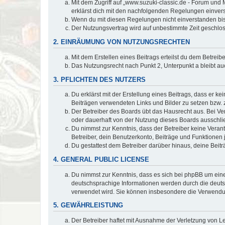
Mit dem Zugriff auf „www.suzuki-classic.de - Forum und 
erklärst dich mit den nachfolgenden Regelungen einver
Wenn du mit diesen Regelungen nicht einverstanden bist,
Der Nutzungsvertrag wird auf unbestimmte Zeit geschlos
2. EINRÄUMUNG VON NUTZUNGSRECHTEN
Mit dem Erstellen eines Beitrags erteilst du dem Betrei
Das Nutzungsrecht nach Punkt 2, Unterpunkt a bleibt 
3. PFLICHTEN DES NUTZERS
Du erklärst mit der Erstellung eines Beitrags, dass er ke
Beiträgen verwendeten Links und Bilder zu setzen bzw.
Der Betreiber des Boards übt das Hausrecht aus. Bei V
oder dauerhaft von der Nutzung dieses Boards ausschlie
Du nimmst zur Kenntnis, dass der Betreiber keine Verantw
Betreiber, dein Benutzerkonto, Beiträge und Funktionen 
Du gestattest dem Betreiber darüber hinaus, deine Beit
4. GENERAL PUBLIC LICENSE
Du nimmst zur Kenntnis, dass es sich bei phpBB um eine
deutschsprachige Informationen werden durch die deu
verwendet wird. Sie können insbesondere die Verwendun
5. GEWÄHRLEISTUNG
Der Betreiber haftet mit Ausnahme der Verletzung von Le