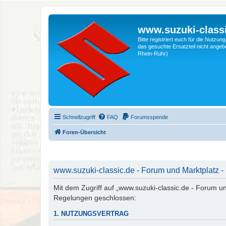
www.suzuki-classi
Bitte registriert euch für die Nutzu
das gesuchte Ersatzteil nicht angebo
Rhein-Ruhr)
Schnellzugriff
FAQ
Forumsspende
Foren-Übersicht
www.suzuki-classic.de - Forum und Marktplatz -
Mit dem Zugriff auf „www.suzuki-classic.de - Forum un
Regelungen geschlossen:
1. NUTZUNGSVERTRAG