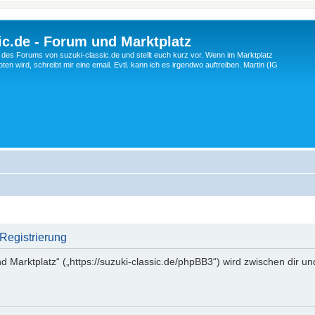
c.de - Forum und Marktplatz
ng des Forums von suzuki-classic.de und stellt euch kurz vor. Wenn im Marktplatz
ten wird, schreibt mir eine email. Evtl. kann ich es irgendwo auftreiben. Martin (IG
 Registrierung
d Marktplatz“ („https://suzuki-classic.de/phpBB3“) wird zwischen dir u